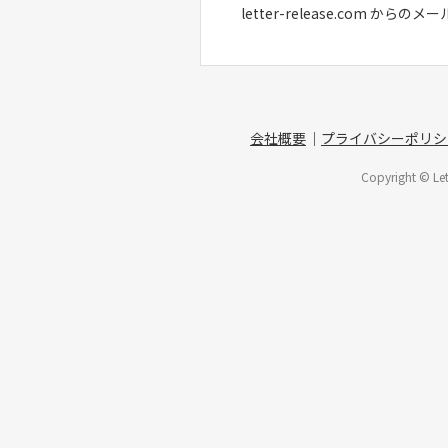
letter-release.com 
本規約において、以下の用語は以下
「ユーザー」 本サービスを利用
「メディア会員」 本サービスに
会社概要
プライバシーポリシ
第3条（利用登録）
Copyright © Lett
利用登録は、本規約に同意のう
当社は、以下の場合、登録を拒
第4条（IDおよびパスワードの
ユーザーは、自己の責任においてI
第5条（利用料金）
ユーザーは、当社が定める利用
当社は、料金を変更することが
本サービスは、メディア掲載、