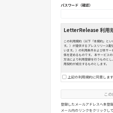
パスワード（確認）
LetterRelease 利
この利用規約（以下「本規約」といい
す。）が提供するプレスリリース配信サー
います。）の利用条件および本サー
係を定めるものです。 本サービス
方法により利用登録を行うものとし
用契約が成立するものとします。
第1条（適用）
上記の利用規約に同意しま
本規約は、本サービスの利用に
す。
当社が本サービスに関して別途
の一部を構成するものとします
登録したメールアドレスへ本登
メール内のリンクをクリックし
第2条（定義）