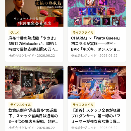
グルメ
ライフスタイル
麻布十番の熟成鮨「やのき」
CHARM」×「Party Queen」
3度目のMakuakeが、開始１
初コラボが実現──渋谷・
時間で目標支援総額50万円を
BAR「キズキ」ダンスショー
突破
イベントを3/28・29に開催
株式会社グレイド · 2026.06.22
株式会社グレイド · 2026.06.22
ライフスタイル
ライフスタイル
飲食店倒産”過去最多”の逆風
【渋谷】スタッフ全員が現役
下、スナック営業日は通常の
プロダンサー。第一線のパフ
3〜4倍の集客を記録。好評に
ォーマーが夜な夜な集う異空
つき月2日→8日に拡大
間BAR「キズキ」が”至近距
株式会社グレイド · 2026.06.22
株式会社グレイド · 2026.06.22