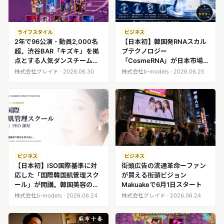
ライフスタイル
ビジネス
2年で96公演・動員2,000名
【日本初】韓国発RNAスカル
超。渋谷BAR「キズキ」を拠
プテクノロジー
点とする人気ダンスチーム
「CosmeRNA」が日本市場
『CHARM』が2周年記念公演
へ。株式会社b-modelsがサ
株式会社グレイド · 2026.06.30
株式会社b-models · 2026.06.25
を5月30日・31日に上演
ロン向け導入を開始。エアイ
ンジェクション無償導入キャ
ンペーンも実施。
ビジネス
ビジネス
【日本初】ISO国際基準に対
街頭広告の流通革命ーファン
応した「国際韓国肌管理スク
が買える街頭ビジョン
ール」が開講。韓国美容の技
Makuakeで6月1日スタート
術と知識を世界基準で学べる
株式会社b-models · 2026.06.24
株式会社グレイド · 2026.06.24
教育プログラムがスタート