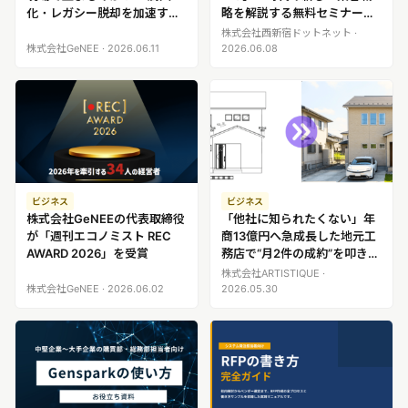
化・レガシー脱却を加速す
略を解説する無料セミナーを
る”業務整理×AI活用設計”の正
6月25日に新橋で開催
株式会社西新宿ドットネット ·
解 ―
株式会社GeNEE · 2026.06.11
2026.06.08
ビジネス
ビジネス
株式会社GeNEEの代表取締役
「他社に知られたくない」年
が「週刊エコノミスト REC
商13億円へ急成長した地元工
AWARD 2026」を受賞
務店で“月2件の成約”を叩き出
したAIツール。キッズデザイ
株式会社ARTISTIQUE ·
ン賞受賞デザイナーが工務店
株式会社GeNEE · 2026.06.02
2026.05.30
の営業・設計者のために開発
した『real shot』