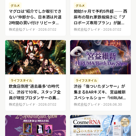
グルメ
グルメ
マグロは”紹介でしか取引でき
開始1ヶ月で予約5件超 ── 西
ない”仲卸から、日本酒は片道
麻布の隠れ家鉄板焼きに「プ
2時間の買い付け リピーター4
ロポーズ専用プラン」が誕
割。麻布十番8席の鮨屋が5月
生。年間500件のアニバーサ
株式会社グレイド · 2026.07.02
株式会社グレイド · 2026.07.02
リニューアルへ
リー予約が生んだ、”さりげな
いプロポーズ”を叶える新サー
ビス
ライフスタイル
ライフスタイル
飲食店倒産”過去最多”の時代
渋谷「傷ついたダンサー」が
に、渋谷で10年。スタッフ全
集まるBARキズキ、 宮益維新
員が現役プロダンサーの異色
スペシャルショー「HIRUMA
バー「キズキ」が10周年記念
BIRTHDAY SHOW」を開催
株式会社グレイド · 2026.07.02
株式会社グレイド · 2026.06.30
ショー「Ｘ-エックス-」を3日
間にわたり上演