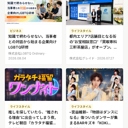
リリースを配信する
ビジネス
ライフスタイル
知識で終わらせない。当事者
都内エリア7店舗目となる街
との対話から始まる企業向け
の“お宝相談窓口”「買取専科
LGBTQ研修
三軒茶屋店」がオープン。三
軒茶屋エリアで気軽に買取相
株式会社LGBTQ Ordinary ·
談
2026.08.04
株式会社グレイド · 2026.07.27
ライフスタイル
ライフスタイル
推しを探していたら、“推され
–宮益維新–『物語はダンスに
る理由”に出会ってしまう夜。
なる』傷ついたダンサーが集
テレビ朝日『カラタチ福留ワ
まるBARキズキ「KOKi