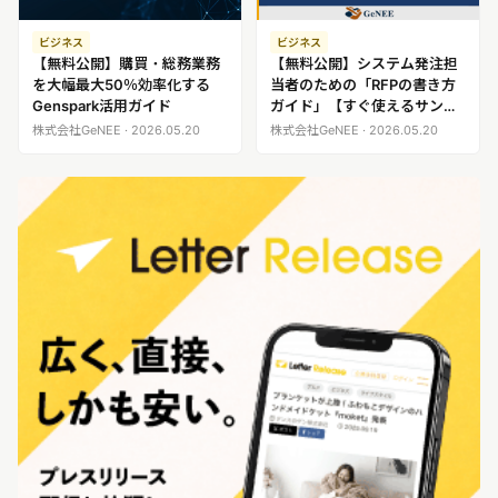
ビジネス
ビジネス
【無料公開】購買・総務業務
【無料公開】システム発注担
を大幅最大50％効率化する
当者のための「RFPの書き方
Genspark活用ガイド
ガイド」【すぐ使えるサンプ
ル付き】
株式会社GeNEE · 2026.05.20
株式会社GeNEE · 2026.05.20