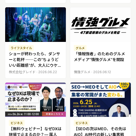
離”の本格ダンスショーイベン
トを2/27より2週連続で上演
ライフスタイル
グルメ
ショーが終わったら、ダンサ
「情報強者」のためのグルメ
ーと乾杯 ──この“ちょうど
メディア”情強グルメ”を開設
いい距離感”が、大人にウケて
いる中野の「ネオスナックが
株式会社グレイド · 2026.06.22
情強グルメ · 2026.06.12
おー」リニューアル後、客足
約1.5倍
ビジネス
ビジネス
【無料ウェビナー】なぜDXは
【SEOの次はMEO、その先は
現場で止まるのか？― 属人
AIO】AI時代の新しい集客戦