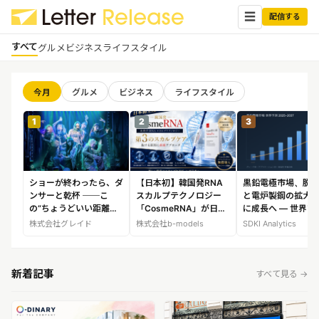
☰
配信する
すべて
グルメ
ビジネス
ライフスタイル
✕
ログイン
✕
今月
グルメ
ビジネス
ライフスタイル
1
2
3
すべての記事
配信
プレスリリース配信ユーザー
企業ユーザーでログイン
グルメ
する
受信
レターリリース受信ユーザー
ショーが終わったら、ダ
【日本初】韓国発RNA
黒鉛電極市場、脱
ビジネス
メディアユーザーでログインする
ンサーと乾杯 ──こ
スカルプテクノロジー
と電炉製鋼の拡大
の“ちょうどいい距離
「CosmeRNA」が日本
に成長へ ― 世界市
レターリリースを受信（メディア登
感”が、大人にウケ
市場へ。株式
査レポートを
株式会社グレイド
株式会社b-models
SDKI Analytics
録）
ライフスタイル
無料会員登録
新着記事
すべて見る →
ログイン