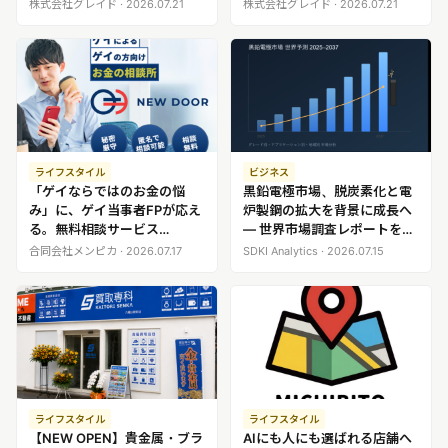
ンナイト』に 「ネオスナック
Birthday Show」
株式会社グレイド · 2026.07.21
株式会社グレイド · 2026.07.21
がおー中野」が登場
ライフスタイル
ビジネス
「ゲイならではのお金の悩
黒鉛電極市場、脱炭素化と電
み」に、ゲイ当事者FPが応え
炉製鋼の拡大を背景に成長へ
る。無料相談サービス
― 世界市場調査レポートを公
『NEWDOOR』提供開始
開
合同会社メンピカ · 2026.07.17
SDKI Analytics · 2026.07.15
ライフスタイル
ライフスタイル
【NEW OPEN】貴金属・ブラ
AIにも人にも選ばれる店舗へ