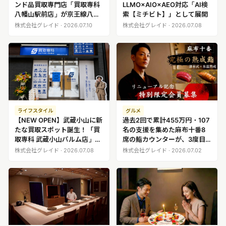
ンド品買取専門店「買取専科
LLMO×AIO×AEO対応「AI検
八幡山駅前店」が京王線八幡
索【ミチビト】」として展開
山駅徒歩30秒の場所にオープ
株式会社グレイド · 2026.07.10
株式会社グレイド · 2026.07.08
ン
ライフスタイル
グルメ
【NEW OPEN】武蔵小山に新
過去2回で累計455万円・107
たな買取スポット誕生！「買
名の支援を集めた麻布十番8
取専科 武蔵小山パルム店」が
席の鮨カウンターが、3度目
期間限定でオープン記念キャ
のMakuakeに挑戦リニューア
株式会社グレイド · 2026.07.08
株式会社グレイド · 2026.07.02
ンペーン実施中
ル記念「特別会員募集」を4
月11日より開始