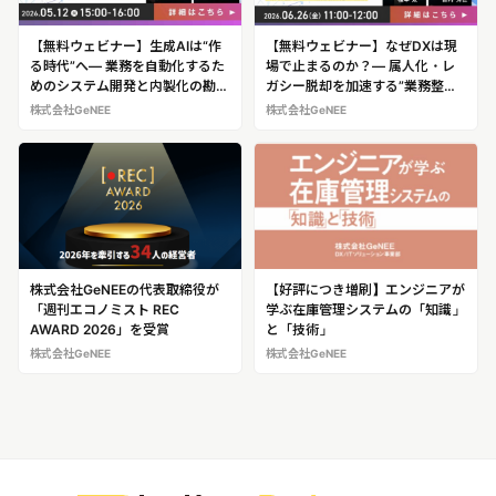
【無料ウェビナー】生成AIは“作
【無料ウェビナー】なぜDXは現
る時代”へ― 業務を自動化するた
場で止まるのか？― 属人化・レ
めのシステム開発と内製化の勘所
ガシー脱却を加速する”業務整理
―
×AI活用設計”の正解 ―
株式会社GeNEE
株式会社GeNEE
株式会社GeNEEの代表取締役が
【好評につき増刷】エンジニアが
「週刊エコノミスト REC
学ぶ在庫管理システムの「知識」
AWARD 2026」を受賞
と「技術」
株式会社GeNEE
株式会社GeNEE