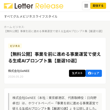
☰
配信する
すべて
グルメ
ビジネス
ライフスタイル
ホーム
›
ビジネス
›
✕
ログイン
✕
【無料公開】事業を前に進める事業運営で使える生成AIプロンプト集【厳選10選】
すべての記事
配信
プレスリリース配信ユーザー
ビジネス
企業ユーザーでログイン
【無料公開】事業を前に進める事業運営で使え
グルメ
する
る生成AIプロンプト集【厳選10選】
受信
レターリリース受信ユーザー
ビジネス
メディアユーザーでログインする
株式会社GeNEE
レターリリースを受信（メディア登
ポスト
シェア
2026.05.20
録）
ライフスタイル
無料会員登録
株式会社GeNEE（本社：東京都港区、代表取締役：日向野
ログイン
卓也）は、ホワイトペーパー『事業を前に進める事業運営で
使える生成AIプロンプト集【厳選10選】』を公開しました。