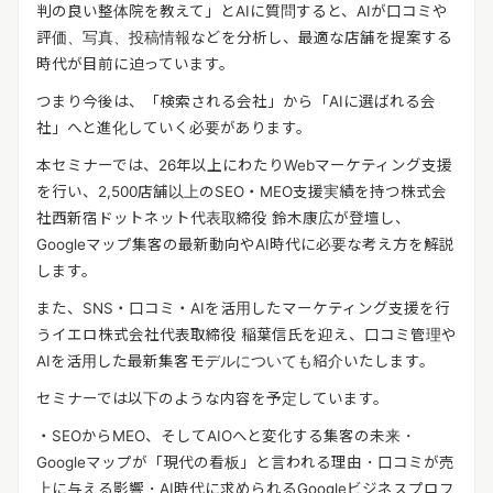
判の良い整体院を教えて」とAIに質問すると、AIが口コミや
評価、写真、投稿情報などを分析し、最適な店舗を提案する
時代が目前に迫っています。
つまり今後は、「検索される会社」から「AIに選ばれる会
社」へと進化していく必要があります。
本セミナーでは、26年以上にわたりWebマーケティング支援
を行い、2,500店舗以上のSEO・MEO支援実績を持つ株式会
社西新宿ドットネット代表取締役 鈴木康広が登壇し、
Googleマップ集客の最新動向やAI時代に必要な考え方を解説
します。
また、SNS・口コミ・AIを活用したマーケティング支援を行
うイエロ株式会社代表取締役 稲葉信氏を迎え、口コミ管理や
AIを活用した最新集客モデルについても紹介いたします。
セミナーでは以下のような内容を予定しています。
・SEOからMEO、そしてAIOへと変化する集客の未来・
Googleマップが「現代の看板」と言われる理由・口コミが売
上に与える影響・AI時代に求められるGoogleビジネスプロフ