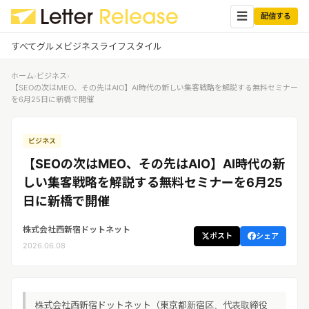
☰
配信する
すべて
グルメ
ビジネス
ライフスタイル
ホーム
›
ビジネス
›
✕
ログイン
✕
【SEOの次はMEO、その先はAIO】AI時代の新しい集客戦略を解説する無料セミナー
を6月25日に新橋で開催
すべての記事
配信
プレスリリース配信ユーザー
ビジネス
企業ユーザーでログイン
グルメ
する
【SEOの次はMEO、その先はAIO】AI時代の新
受信
レターリリース受信ユーザー
しい集客戦略を解説する無料セミナーを6月25
ビジネス
メディアユーザーでログインする
日に新橋で開催
レターリリースを受信（メディア登
録）
ライフスタイル
株式会社西新宿ドットネット
ポスト
シェア
2026.06.08
無料会員登録
ログイン
株式会社西新宿ドットネット（東京都新宿区、代表取締役