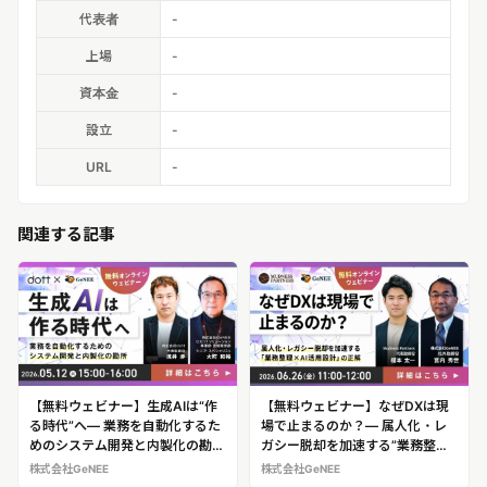
代表者
-
上場
-
資本金
-
設立
-
URL
-
関連する記事
【無料ウェビナー】生成AIは“作
【無料ウェビナー】なぜDXは現
る時代”へ― 業務を自動化するた
場で止まるのか？― 属人化・レ
めのシステム開発と内製化の勘所
ガシー脱却を加速する”業務整理
―
×AI活用設計”の正解 ―
株式会社GeNEE
株式会社GeNEE