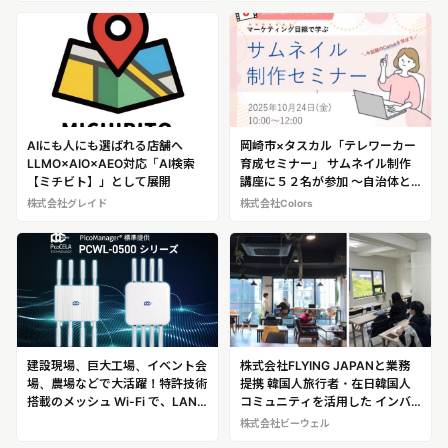
AIにも人にも選ばれる店舗へ
岡崎市×タスカル「テレワーカー
LLMO×AIO×AEO対応「AI検索
育成セミナー」 サムネイル制作
【ミチビト】」として展開
講座に５２名が参加 ～自治体と
の連携で、地域女性のリスキリン
株式会社グレイド
株式会社Colors
グと就労支援を推進。デジ タル
スキル習得で“働きたい”を現実に
～
建設現場、巨大工場、イベント会
株式会社FLYING JAPANと業務
場、農場などで大活躍！特許技術
提携 韓国人旅行者・在日韓国人
搭載のメッシュ Wi-Fi で、LAN
コミュニティを活用した インバ
敷設・維持コストを抑え、無線化
ウンドマーケティング支援を強化
株式会社ビーウェル
を諦めてきた場所や屋内外問わず