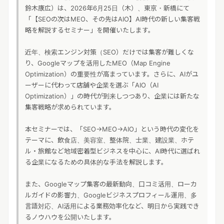
リリースを配信する
鈴木康広）は、2026年6月25日（木）、東京・新橋にて
「【SEOの次はMEO、その先はAIO】AI時代の新しい集客戦
略を解説するセミナー」を開催いたします。
近年、検索エンジン対策（SEO）だけでは集客が難しくな
り、Googleマップを活用したMEO（Map Engine
Optimization）の重要性が高まっています。さらに、AIがユ
ーザーに代わって店舗や企業を選ぶ「AIO（AI
Optimization）」の時代が到来しつつあり、企業には新たな
集客戦略が求められています。
本セミナーでは、「SEO→MEO→AIO」という時代の変化を
テーマに、飲食店、美容室、整体院、士業、建設業、ホテ
ル・旅館など地域密着型ビジネスを中心に、AI時代に選ばれ
る企業になるための具体的な手法を解説します。
また、Googleマップ集客の最新動向、口コミ活用、ローカ
ルガイドの影響力、Googleビジネスプロフィール運用、多
言語対応、AI活用による業務効率化など、明日から実践でき
るノウハウを公開いたします。