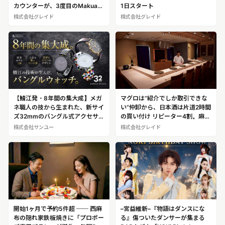
カウンターが、3度目のMakuake
1日スタート
に挑戦リニューアル記念「特別会
株式会社グレイド
株式会社グレイド
員募集」を4月11日より開始
【鯖江発・8年間の集大成】メガ
マグロは”紹介でしか取引できな
ネ職人の技から生まれた、新サイ
い”仲卸から、日本酒は片道2時間
ズ32mmのバングル式アクセサリ
の買い付け リピーター4割。麻布
ーウォッチ「IGATTA COLLETTI
十番8席の鮨屋が5月リニューア
株式会社サンユー
株式会社グレイド
バングルウォッチ32」、
ルへ
Makuakeにて5月20日18時より
先行販売を開始
開始1ヶ月で予約5件超 ── 西麻
–宮益維新–『物語はダンスにな
布の隠れ家鉄板焼きに「プロポー
る』傷ついたダンサーが集まる