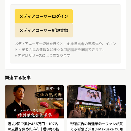
メディアユーザーログイン
メディアユーザー新規登録
メディアユーザー登録を行うと、企業担当者の連絡先や、イベン
ト・記者会見の情報など様々な特記情報を閲覧できます。
※ 内容はリリースにより異なります。
関連する記事
過去2回で累計455万円・107名
街頭広告の流通革命ーファンが買
の支援を集めた麻布十番8席の鮨
える街頭ビジョンMakuakeで6月