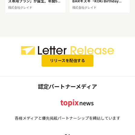
ズ専用プラン」が誕生。年間500
BARキズキ「KOKi Birthday
件のアニバーサリー予約が生ん
Show」
株式会社グレイド
株式会社グレイド
だ、”さりげないプロポーズ”を叶
える新サービス
リリースを配信する
認定パートナーメディア
各種メディアと優先掲載パートナーシップを締結しています