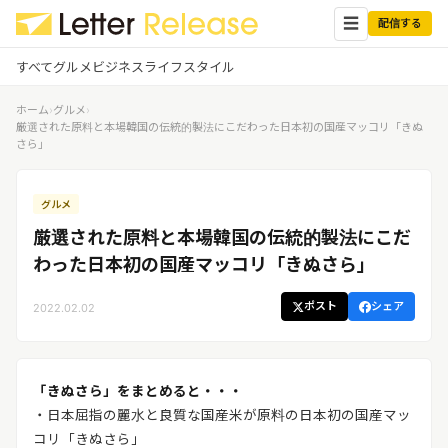
☰
配信する
すべて
グルメ
ビジネス
ライフスタイル
ホーム
›
グルメ
›
✕
ログイン
✕
厳選された原料と本場韓国の伝統的製法にこだわった日本初の国産マッコリ「きぬ
さら」
すべての記事
配信
プレスリリース配信ユーザー
グルメ
企業ユーザーでログイン
グルメ
する
厳選された原料と本場韓国の伝統的製法にこだ
受信
レターリリース受信ユーザー
わった日本初の国産マッコリ「きぬさら」
ビジネス
メディアユーザーでログインする
レターリリースを受信（メディア登
ポスト
シェア
2022.02.02
録）
ライフスタイル
無料会員登録
「きぬさら」をまとめると・・・
・日本屈指の麗水と良質な国産米が原料の日本初の国産マッ
ログイン
コリ「きぬさら」