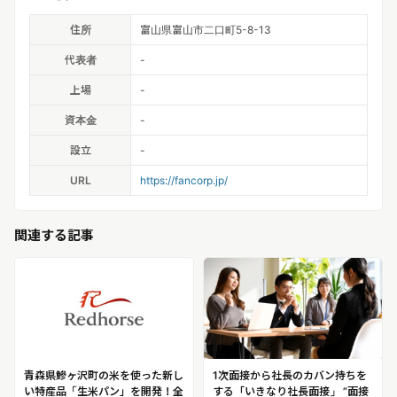
住所
富山県富山市二口町5-8-13
代表者
-
上場
-
資本金
-
設立
-
URL
https://fancorp.jp/
関連する記事
青森県鰺ヶ沢町の米を使った新し
1次面接から社長のカバン持ちを
い特産品「生米パン」を開発！全
する「いきなり社長面接」 ”面接