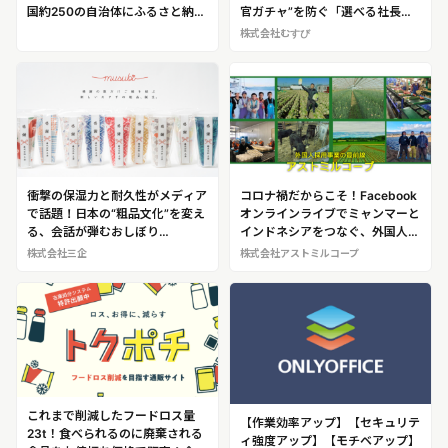
国約250の自治体にふるさと納税
官ガチャ”を防ぐ「選べる社長面
事業をサポート！地方活性化のた
接」などを考案！ 1000社以上の
株式会社むすび
め地元事業者を巻き込み商品開発
採用に携わるスペシャリスト 深
まで提案する企業「レッドホース
澤了（ふかさわ・りょう） ※深澤
コーポレーション」
氏へのインタビュー取材・密着取
材が可能です！
衝撃の保湿力と耐久性がメディア
コロナ禍だからこそ！Facebook
で話題！日本の“粗品文化”を変え
オンラインライブでミャンマーと
る、会話が弾むおしぼり
インドネシアをつなぐ、外国人採
「musubi（むすび）」
用事業の最前線
株式会社三企
株式会社アストミルコープ
これまで削減したフードロス量
【作業効率アップ】【セキュリテ
23t！食べられるのに廃棄される
ィ強度アップ】【モチベアップ】