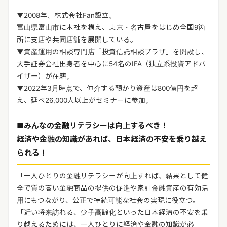
▼2008年、株式会社Fan設立。
富山県富山市に本社を構え、東京・名古屋をはじめ全国9箇
所に支店や共同店舗を展開している。
▼資産運用の相談専門店「投資信託相談プラザ」を開設し、
大手証券会社出身者を中心に54名のIFA（独立系投資アドバ
イザー）が在籍。
▼2022年3月時点で、仲介する預かり資産は800億円を超
え、延べ26,000人以上がセミナーに参加。
■みんなの金融リテラシーは向上するべき！
経済や金融の知識があれば、日本経済の不安を乗り越え
られる！
「一人ひとりの金融リテラシーが向上すれば、結果として健
全で質の高い金融商品の提供の促進や家計金融資産の有効活
用にもつながり、公正で持続可能な社会の実現に役立つ。」
「近い将来訪れる、少子高齢化といった日本経済の不安を乗
り越えるためには、一人ひとりに経済や金融の知識が必