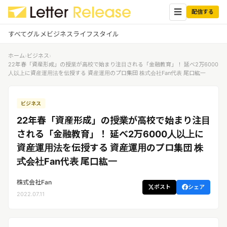
☰
配信する
すべて
グルメ
ビジネス
ライフスタイル
ホーム
›
ビジネス
›
✕
ログイン
✕
22年春「資産形成」の授業が高校で始まり注目される「金融教育」！ 延べ2万6000
人以上に資産運用法を伝授する 資産運用のプロ集団 株式会社Fan代表 尾口紘一
すべての記事
配信
プレスリリース配信ユーザー
ビジネス
企業ユーザーでログイン
グルメ
する
22年春「資産形成」の授業が高校で始まり注目
受信
レターリリース受信ユーザー
される「金融教育」！ 延べ2万6000人以上に
ビジネス
メディアユーザーでログインする
資産運用法を伝授する 資産運用のプロ集団 株
レターリリースを受信（メディア登
録）
式会社Fan代表 尾口紘一
ライフスタイル
株式会社Fan
ポスト
シェア
無料会員登録
2022.07.11
ログイン