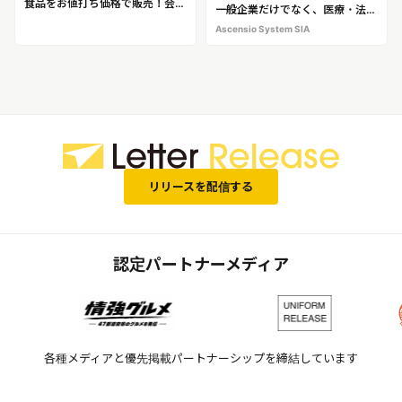
食品をお値打ち価格で販売！会員
一般企業だけでなく、医療・法
数急増のお得＆サステナブルな食
律・銀行・教育業界も導入！
Ascensio System SIA
品販売サイト「トクポチ」
1,500万人が利用するオンライン
システム「ONLYOFFICE」
リリースを配信する
認定パートナーメディア
各種メディアと優先掲載パートナーシップを締結しています