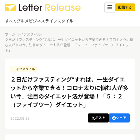
☰
配信する
すべて
グルメ
ビジネス
ライフスタイル
ホーム
›
ライフスタイル
›
✕
ログイン
✕
２日だけファスティング”すれば、一生ダイエットから卒業できる！コロナ太りに悩
む人が多い今、注目のダイエット法が登場！「５：２（ファイブツー）ダイエッ
ト」
すべての記事
配信
プレスリリース配信ユーザー
企業ユーザーでログイン
ライフスタイル
グルメ
する
受信
２日だけファスティング”すれば、一生ダイエ
レターリリース受信ユーザー
ビジネス
メディアユーザーでログインする
ットから卒業できる！コロナ太りに悩む人が多
レターリリースを受信（メディア登
い今、注目のダイエット法が登場！「５：２
録）
ライフスタイル
（ファイブツー）ダイエット」
ポスト
シェア
2022.08.29
無料会員登録
ログイン