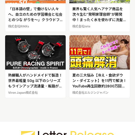
「日本語の壁」で働けない人々
業界も驚く人気ヘアケア商品を
へ、自立のための学習機会と社会
次々生む“発明家理容師”が開発
とのつな がりを～」クラウドフ
中！まったく水を使わずに洗髪で
ァンディング開始。移民難民・困
きるドライシャンプー
株式会社RINXs
株式会社tete
窮外国人の方への日本 語教育と
「Botanical tete Wiping
就労支援を加速。
Shampoo」
熟練職人がハンドメイドで製造！
夏の三大悩み【冷え・食欲ダウ
世界最軽量 50g 以下のシリーズ
ン・ダイエット】を11円で解決！
もラインアップ流通量・販路が限
YouTube再生回数約2800万回
定されているため、“幻の時計”の
超！ 美容鍼キング直伝のツボ刺
Viron Japan株式会社
株式会社エルジンジャパン
異名を持つブランド年間製造数
激術「11円療法」
2000 本の高級機械式時計「Bビ
ー. Rアール.Mエム」 #3