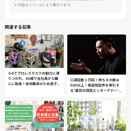
※ 内容はリリースにより異なります。
関連する記事
小4でプロレスマスクの魅力に憑
りつかれ、40歳で会社員から職
口演回数１万回！持ちネタ数は
人に転身！技術継承のため弟子も
500以上！実話怪談界を牽引す
育成！累計 2000 のマスクを製作
る“最恐の怪談エンターテナー”チ
するスペシャリスト国内外から依
ケットの取れない怪談師 城谷 歩
頼が殺到するプロレスマスククリ
エーター 神谷 淳