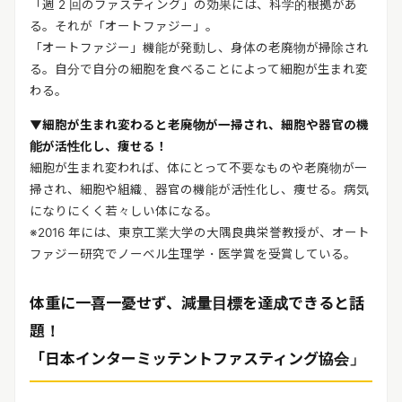
「週 2 回のファスティング」の効果には、科学的根拠があ
る。それが「オートファジー」。
「オートファジー」機能が発動し、身体の老廃物が掃除され
る。自分で自分の細胞を食べることによって細胞が生まれ変
わる。
▼細胞が生まれ変わると老廃物が一掃され、細胞や器官の機
能が活性化し、痩せる！
細胞が生まれ変われば、体にとって不要なものや老廃物が一
掃され、細胞や組織、器官の機能が活性化し、痩せる。病気
になりにくく若々しい体になる。
※2016 年には、東京工業大学の大隅良典栄誉教授が、オート
ファジー研究でノーベル生理学・医学賞を受賞している。
体重に一喜一憂せず、減量目標を達成できると話
題！
「日本インターミッテントファスティング協会」