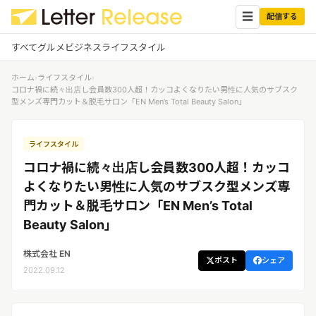
☰
配信する
すべて
グルメ
ビジネス
ライフスタイル
ホーム
›
ライフスタイル
›
✕
ログイン
✕
コロナ禍に続々出店し会員数300人超！カッコよくなりたい男性に人気のサブスク
型メンズ専門カット＆脱毛サロン「EN Men’s Total Beauty Salon」
すべての記事
配信
プレスリリース配信ユーザー
ライフスタイル
企業ユーザーでログイン
グルメ
する
コロナ禍に続々出店し会員数300人超！カッコ
受信
レターリリース受信ユーザー
よくなりたい男性に人気のサブスク型メンズ専
ビジネス
メディアユーザーでログインする
門カット＆脱毛サロン「EN Men’s Total
レターリリースを受信（メディア登
録）
Beauty Salon」
ライフスタイル
株式会社 EN
ポスト
シェア
無料会員登録
2022.09.12
ログイン