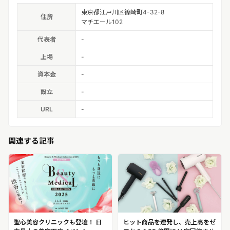
東京都江戸川区篠崎町4-32-8
住所
マチエール102
代表者
-
上場
-
資本金
-
設立
-
URL
-
関連する記事
聖心美容クリニックも登壇！ 日
ヒット商品を連発し、売上高をゼ