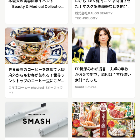
本最大の美容医療イベント
ロから 1.85 億円に V 字回復させ
「Beauty & Medical Collection
た！マスク型美顔器などを開発
2025」ドクターの100％が、指
し、所有する特許数 60 超の発明
株式会社 KALOS BEAUTY
導医・専門医・医学博士を保有す
家社長 高田栄和（たかた・ひで
TECHNOLOGY
る“専門医集団”として参加
かず）
FP折原みわが提言 夫婦の半数
世界最高のコーヒーを求めて大阪
がお金で対立。原因は ” すれ違い
府外からもお客が訪れる！世界ラ
家計 ” だった
ンクトップのコーヒー豆にこだわ
ったコーヒー専門店！「ロマネコ
Sunlit Futures
ロマネコーヒー ohouioui（オーウィウ
ーヒー ohouioui（オーウィウ
ィ）
ィ）」@大阪・南堀江