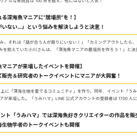
リアルな魚雑貨は 100 点を超え、他にはないと人気！
る深海魚マニアに“居場所”を！】
がいない…」という悩みを解決しようと決意！
み、それは「話が合う人が周りにいない！」「カミングアウトしたら、
みを抱えていた小川さんは、「深海魚マニアの居場所を作ろう！」と決
魚マニアが来場したイベントを開催】
ズ販売＆研究者のトークイベントにマニアが大興奮！
ebook 上に「深海生物を愛でるコミュニティ」を作り、同年、イベント「
が来場した。「うみハマ」LINE 公式アカウントの登録者は 1700 人
イベント「うみハマ」では深海魚好きクリエイターの作品を
海生物学者のトークイベントも開催