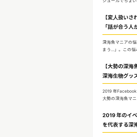
シュールでちょい
【変人扱いされ
「話が合う人
深海魚マニアの悩
まう…」。この悩
【大勢の深海
深海生物グッ
2019 年Fac
大勢の深海魚マニア
2019 年の
を代表する深