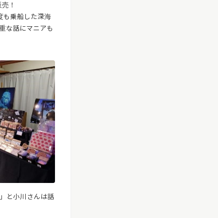
販売！
度も乗船した深海
重な話にマニアも
」と小川さんは話