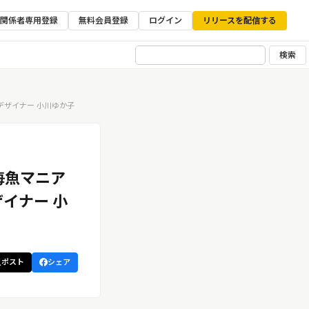
ア関係者専用登録
無料会員登録
ログイン
リリースを配信する
検索
デザイナー 小川ゆか子
海魚マニア
ザイナー 小
ポスト
シェア