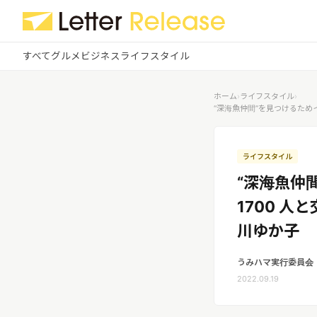
すべて
グルメ
ビジネス
ライフスタイル
✕
ログイン
✕
ホーム
›
ライフスタイル
›
“深海魚仲間”を見つけるため
すべての記事
配信
プレスリリース配信ユーザー
企業ユーザーでログイン
ライフスタイル
グルメ
する
“深海魚仲
受信
レターリリース受信ユーザー
ビジネス
1700 人
メディアユーザーでログインする
レターリリースを受信（メディア登
川ゆか子
録）
ライフスタイル
うみハマ実行委員会
無料会員登録
2022.09.19
ログイン