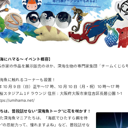
海にハマる〜 イベント概容】
洋系作家の作品を展示販売のほか、深海生物の専門家集団「チームくじら
海魚に触れるコーナーも設置！
 10 月 9 日（日）正午～17 時、10 月 10 日（月・祝）10 時～17 時
桜スタジアム１F ラウンジ 住所：大阪府大阪市東住吉区長居公園 1-1
//umihama.net/
ちは、普段話せない“深海魚トーク”に花を咲かす！
た深海魚マニアたちは、「海底でひたすら餌を待
シ”の忍耐力って、憧れますよね」など、普段話せな