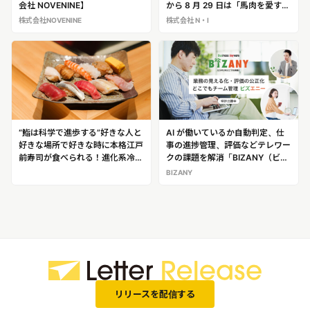
会社 NOVENINE】
から 8 月 29 日は「馬肉を愛する
日」に認定（日本記念日協会）
株式会社NOVENINE
株式会社 N・I
「大衆馬肉酒場 馬王 堺筋本町
店」@大阪・堺筋本町
“鮨は科学で進歩する”好きな人と
AI が働いているか自動判定、仕
好きな場所で好きな時に本格江戸
事の進捗管理、評価などテレワー
前寿司が食べられる！進化系冷凍
クの課題を解消「BIZANY（ビズ
寿司「シン握り」を販売開始
エニー）」
BIZANY
リリースを配信する