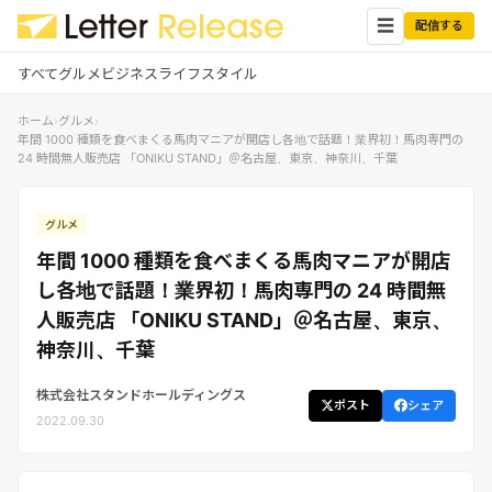
☰
配信する
すべて
グルメ
ビジネス
ライフスタイル
ホーム
›
グルメ
›
✕
ログイン
✕
年間 1000 種類を食べまくる馬肉マニアが開店し各地で話題！業界初！馬肉専門の
24 時間無人販売店 「ONIKU STAND」＠名古屋、東京、神奈川、千葉
すべての記事
配信
プレスリリース配信ユーザー
グルメ
企業ユーザーでログイン
グルメ
する
年間 1000 種類を食べまくる馬肉マニアが開店
受信
レターリリース受信ユーザー
し各地で話題！業界初！馬肉専門の 24 時間無
ビジネス
メディアユーザーでログインする
人販売店 「ONIKU STAND」＠名古屋、東京、
レターリリースを受信（メディア登
録）
神奈川、千葉
ライフスタイル
株式会社スタンドホールディングス
ポスト
シェア
無料会員登録
2022.09.30
ログイン