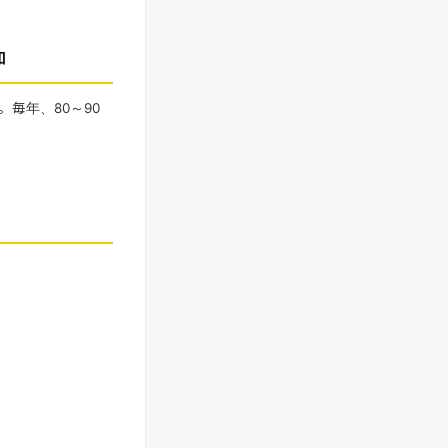
加
毎年、80～90