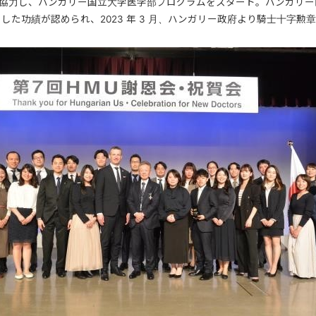
と協力し、ハンガリー国立大学医学部プログラムをスタート。ハンガリ
輩出した功績が認められ、2023 年 3 月、ハンガリー政府より騎士十字勲