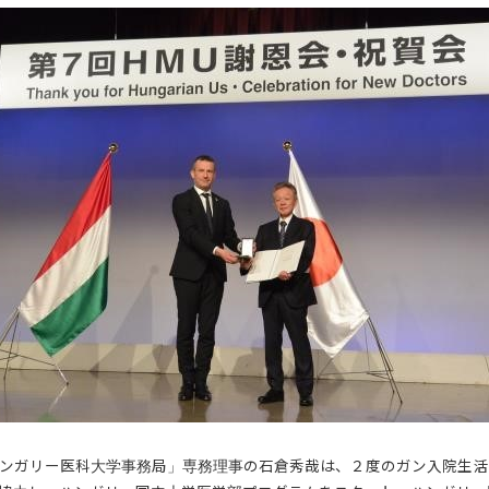
ンガリー医科大学事務局」専務理事の石倉秀哉は、２度のガン入院生活