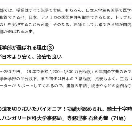
部では、授業はすべて英語で実施。もちろん、日本人学生も英語で医学を
取得できる他、日本、アメリカの医師免許も取得できるため、トリプル
カ）を実現することも可能！そのため、医師として活躍できる場が国内
部が選ばれる理由。
医学部が選ばれる理由③
が日本より安く、治安も良い
～250 万円。（6 年で総額 1,200～1,500 万円程度）6 年間の学費のみで
学医学部の半分以下。また物価は日本の 7 割程度、治安もよく、生活
ーターが サポートしてくれるので、渡航の申請手続きやなどの面倒な
の道を切り拓いたパイオニア！功績が認められ、騎士十字勲
人ハンガリー医科大学事務局」専務理事 石倉秀哉（71歳）