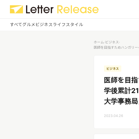
すべて
グルメ
ビジネス
ライフスタイル
✕
ログイン
✕
ホーム
›
ビジネス
›
医師を目指すためハンガリー
すべての記事
配信
プレスリリース配信ユーザー
企業ユーザーでログイン
ビジネス
グルメ
する
医師を目指
受信
レターリリース受信ユーザー
ビジネス
学後累計2
メディアユーザーでログインする
レターリリースを受信（メディア登
大学事務局
録）
ライフスタイル
2023.04.26
無料会員登録
ログイン