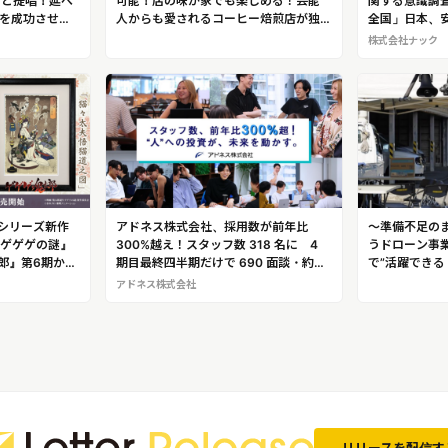
」と提唱！延べ
可能！店の味が家でも楽しめる！芸能
関する意識調
トを成功させた
人からも愛されるコーヒー焙煎店が独
全国」日本、安
自開発した唯一無二の焙煎機「直火式
は６か国中で
株式会社ナック
焙煎機VIVA-Roaster」
シリーズ新作
アドネス株式会社、採用数が前年比
～準備不足の
 ゲゲゲの謎』
300%越え！スタッフ数 318 名に 4
うドローン事
郎』第6期から
期目最終四半期だけで 690 面談・約
で”活躍できる
人の父の穏やか
110 名採用決定
む！ 離島で
アドネス株式会社
う「猫々太
を実施するスペ
（もりもと・こ
材、ドローン
リリースを配信す