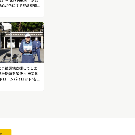
査」～ 世界有数の「水安
心が仇に？ PFAS認知度
最下位。正しい理解が鍵
まま被災地支援してしま
業社問題を解決～ 被災地
ドローンパイロット”を生
の実践型ドローン訓練合宿
シャリスト 森本 宏治
うじ） ※森本氏への取
訓練のロケが可能です！
る