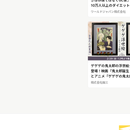
きはGI値ではなくGL値
10万人以上のダイエッ
美容研究家“大畑綾子”
ワールドジャパン株式会社
ゲゲゲの鬼太郎の浮世絵
登場！映画『鬼太郎誕生
とアニメ『ゲゲゲの鬼太
の2作品が発売開始！二
株式会社版三
な時間と、艶やかに揺蕩
夫」