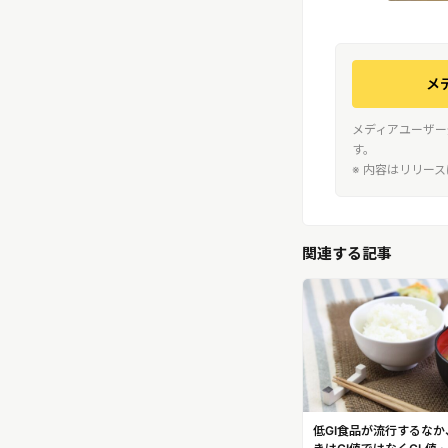
メ
メディアユーザー
す。
※ 内容はリリー
関連する記事
低GI食品が流行するな