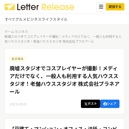
☰
配信する
すべて
グルメ
ビジネス
ライフスタイル
ホーム
›
ビジネス
›
✕
ログイン
✕
廃墟スタジオでコスプレイヤーが撮影！メディアだけでなく、一般人も利用する人
気ハウススタジオ！老舗ハウススタジオ 株式会社プラネアール
すべての記事
配信
プレスリリース配信ユーザー
ビジネス
企業ユーザーでログイン
グルメ
する
廃墟スタジオでコスプレイヤーが撮影！メディ
受信
レターリリース受信ユーザー
アだけでなく、一般人も利用する人気ハウスス
ビジネス
メディアユーザーでログインする
タジオ！老舗ハウススタジオ 株式会社プラネア
レターリリースを受信（メディア登
録）
ール
ライフスタイル
ポスト
シェア
2023.05.01
無料会員登録
ログイン