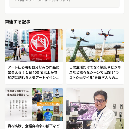
関連する記事
アート初心者も自分好みの作品に
日常生活だけでなく観光やビジネ
出会える！１日 100 名以上が参
スなど様々なシーンで活躍！“ラ
加店に訪れる人気アートイベント
ストOneマイル”を繋ぎ人々の暮
を運営！老舗画廊「林田画廊」２
らしを支える、環境にやさしい
代目 林田泰尚
EVを提供「LIFE EV」をコンセプ
トに二輪・三輪・四輪 EV を提供
株式会社ブレイズ
資材高騰、食糧自給率の低下など