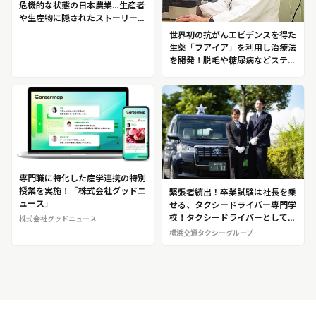
危機的な状態の日本農業…生産者
や生産物に隠されたストーリーに
焦点を当て価値を高める！現役大
世界初の抗がんエビデンスを得た
学院生考案！推しの生産者を見つ
生薬「フアイア」を利用し治療法
けられる産直サイト「ClapMe」
を開発！脱毛や糖尿病などステロ
イドの副作用に苦しむ犬猫を救う
スペシャリスト 麻布大学 獣医
学部教授 久末正晴（ひさすえ・
まさはる）
専門職に特化した産学連携の特別
授業を実施！「株式会社グッドニ
緊張者続出！卒業試験は社長を乗
ュース」
せる、タクシードライバー専門学
校！タクシードライバーとして独
株式会社グッドニュース
り立ちするまで約2ヶ月間熱血指
横浜交通タクシーグループ
導する「横浜交通タクシーグルー
プ」