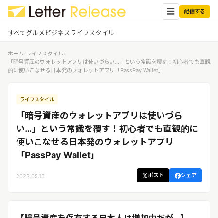
☰
配信する
すべて
グルメ
ビジネス
ライフスタイル
ホーム
›
ライフスタイル
›
✕
ログイン
✕
「暗号資産のウォレットアプリは使いづらい…」という常識を覆す！初心者でも直観
的に使いこなせる日本発のウォレットアプリ「PassPay Wallet」
すべての記事
配信
プレスリリース配信ユーザー
ライフスタイル
企業ユーザーでログイン
グルメ
する
「暗号資産のウォレットアプリは使いづら
受信
レターリリース受信ユーザー
い…」という常識を覆す！初心者でも直観的に
ビジネス
メディアユーザーでログインする
使いこなせる日本発のウォレットアプリ
レターリリースを受信（メディア登
録）
「PassPay Wallet」
ライフスタイル
ポスト
シェア
2023.05.15
無料会員登録
ログイン