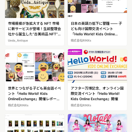
市場規模が急拡大する NFT 市場
日本の英語力低下に警鐘 —— 子
に新サービスが登場！生前整理会
ども向け国際交流イベント
社から誕生した“古美術品 NFT”の
「Hello World! Kids Online
販売サービスデジタルアンティー
Exchange」実施
Ueda_Antique
株式会社RINXs
クショップ「Ueda_Antique」
（ウエダ アンティーク）
世界とつながる子ども英会話イベ
アフター万博記念、オンライン国
ント「Hello World! Kids
際交流イベント『Hello World!
OnlineExchange」開催レポート
Kids Online Exchange』開催
—— 韓国・メキシコからも参
株式会社RINXs
株式会社RINXs
加、笑顔あふれる英語交流