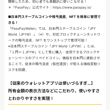
開発したため、初心者でも直観的に使いこなせる！
＊「PassPay」公式サイト：https://www.passpay.io/
■日本円ステーブルコインや暗号資産、NFT を簡単に管理で
きる！
「PassPayWallet」では、日本円ステーブルコイン「JPY
World（JPYW）」（※）や、対応ブロックチェーンネットワ
ークの暗号資産、NFT をワンストップで管理可能！
※日本円ステーブルコイン「JPY World（JPYW）」とは、
「１円＝１JPYW」として常に購入・使用できるブロックチ
ェーンベースのプリペイドコイン。価格を日本円に連動させ
ることで、従来の暗号資産（仮想通貨）が抱える価格変動リ
スクを回避。
【従来のウォレットアプリは使いづらすぎ…】
所有金額の表示方法などにこだわり、使いやすさ
とわかりやすさを実現！