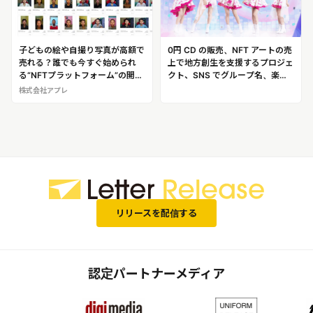
子どもの絵や自撮り写真が高額で
0円 CD の販売、NFT アートの売
売れる？誰でも今すぐ始められ
上で地方創生を支援するプロジェ
る“NFTプラットフォーム”の開発
クト、SNS でグループ名、楽
に携わるNFTコンサルタントに聞
曲、衣装デザインまで募集する次
株式会社アプレ
く
世代型アイドル！「notall」
リリースを配信する
認定パートナーメディア