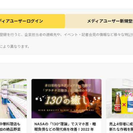
ディアユーザーログイン
メディアユーザー新規登
登録を行うと、企業担当者の連絡先や、イベント・記者会見の情報など様々な特記
スにより異なります。
中華料理店も
NASAの「130°理論」でスマホ首・睡
売上4倍増に成
添加の絶品野菜
眠負債などの現代病を改善！2022 年
新たな作戦を