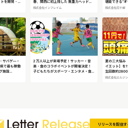
ニットを開発・販
春、関西に初上陸した 無重力ヘッドス
堪能できる“オ
式会社アグリ
パ「130°の癒し」
鬼怒川温泉「
株式会社インフレイム
株式会社花千郷
活プロジェクト
・サバゲ―・
2 万人以上が来場予定！サッカー・音
夏の三大悩み
野県で最も稼働
楽・食のコラボイベントが開催決定！
イエット】を11
グ施設
子どもたちがスポーツ・エンタメ・食
生回数約280
nCamp（エンキ
を通して、国際交流を図るフェス
伝のツボ刺激術
株式会社エルジン
市
「Earth Friendship Festival」
リリースを配信す