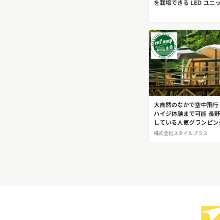
を栽培できる LED ユ
売するパイオニア企業株
王
大自然のなかで空中飛行
ハイジ体験まで可能 長
している人気グランピン
「GLAMPINGBASE e
株式会社スタイルプラス
ャンプ）」＠長野県塩尻