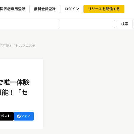
ア関係者専用登録
無料会員登録
ログイン
リリースを配信する
検索
が可能！「セルフエステ
で唯一体験
可能！「セ
ポスト
シェア