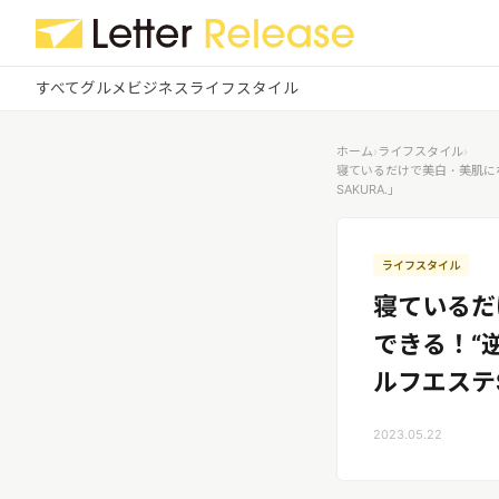
すべて
グルメ
ビジネス
ライフスタイル
✕
ログイン
✕
ホーム
›
ライフスタイル
›
寝ているだけで美白・美肌に
SAKURA.」
すべての記事
配信
プレスリリース配信ユーザー
企業ユーザーでログイン
グルメ
する
ライフスタイル
受信
レターリリース受信ユーザー
寝ているだ
ビジネス
メディアユーザーでログインする
できる！“
レターリリースを受信（メディア登
録）
ライフスタイル
ルフエステS
2023.05.22
無料会員登録
ログイン