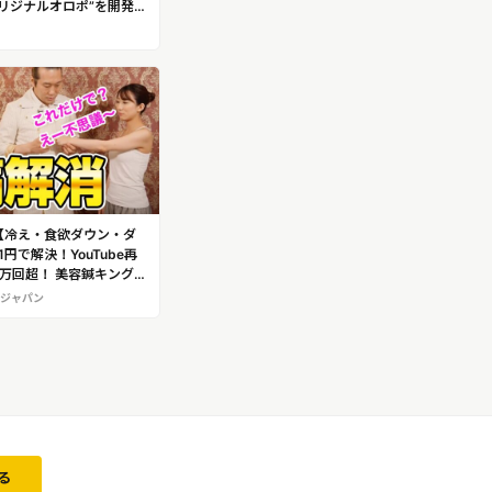
リジナルオロポ”を開発！
ものぐさの宿 花千郷」復
 #3
【冷え・食欲ダウン・ダ
円で解決！YouTube再
0万回超！ 美容鍼キング直
「11円療法」
ジャパン
る