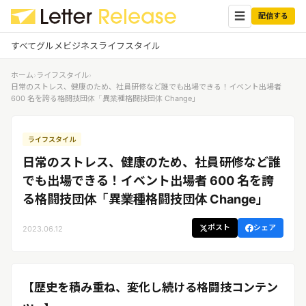
☰
配信する
すべて
グルメ
ビジネス
ライフスタイル
ホーム
›
ライフスタイル
›
✕
ログイン
✕
日常のストレス、健康のため、社員研修など誰でも出場できる！イベント出場者
600 名を誇る格闘技団体「異業種格闘技団体 Change」
すべての記事
配信
プレスリリース配信ユーザー
ライフスタイル
企業ユーザーでログイン
グルメ
する
日常のストレス、健康のため、社員研修など誰
受信
レターリリース受信ユーザー
でも出場できる！イベント出場者 600 名を誇
ビジネス
メディアユーザーでログインする
る格闘技団体「異業種格闘技団体 Change」
レターリリースを受信（メディア登
録）
ライフスタイル
ポスト
シェア
2023.06.12
無料会員登録
ログイン
【歴史を積み重ね、変化し続ける格闘技コンテン