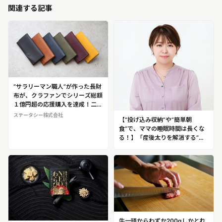
関連する記事
“サラリーマン職人”が作った長財
布が、クラファンでシリーズ総額
１億円超の応援購入を達成！二刀
流職人が開発した“小さな長財
ステータシー株式会社
【”投げ込み収納”や”簡単朝
布”「il modo（イルモード）」と
食”で、ママの睡眠時間は長くな
は
る！】「産後太りを解消する“ロ
ングスリープダイエット”は、“ひ
き算育児”で実現できる！」と提
唱 “ひき算育児”のプロフェッシ
ョナル ねんねママ（和氣春花）
牛一頭からわずか200gしかとれ