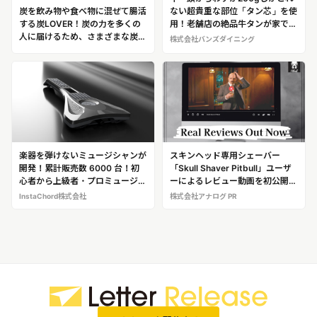
ない超貴重な部位「タン芯」を使
炭を飲み物や食べ物に混ぜて腸活
用！老舗店の絶品牛タンが家でも
する炭LOVER！炭の力を多くの
食べられる大人気の通販グルメ
人に届けるため、さまざまな炭商
株式会社バンズダイニング
「伊達のくら“厚切り大トロ牛タ
品を開発している 合同会社クレ
ン”」
ンズ・ラボ 代表 加藤 敏幸（か
とう・としゆき）
楽器を弾けないミュージシャンが
スキンヘッド専用シェーバー
開発！累計販売数 6000 台！初
「Skull Shaver Pitbull」ユーザ
心者から上級者・プロミュージシ
ーによるレビュー動画を初公開
ャンまで愛用する人気電子楽器楽
実際の使用感をリアルに紹介、購
InstaChord株式会社
株式会社アナログ PR
器に挫折した人でも練習ゼロで演
入前の参考に
奏できる最新楽器「インスタコー
ド」