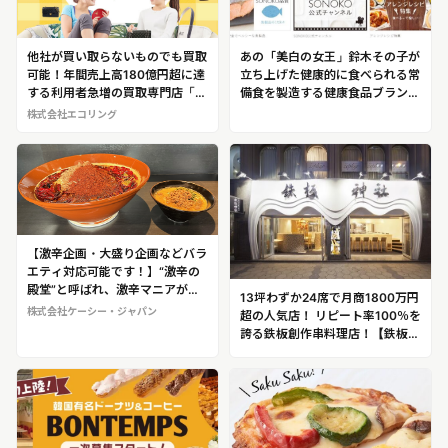
他社が買い取らないものでも買取
あの「美白の女王」鈴木その子が
可能！年間売上高180億円超に達
立ち上げた健康的に食べられる常
する利用者急増の買取専門店「エ
備食を製造する健康食品ブランド
コリング」
「SONOKO」
株式会社エコリング
【激辛企画・大盛り企画などバラ
エティ対応可能です！】“激辛の
殿堂”と呼ばれ、激辛マニアが行
13坪わずか24席で月商1800万円
列をなす湘南エリアの人気店。新
株式会社ケーシー・ジャパン
超の人気店！ リピート率100％を
メニュー「激辛✕しびれ麻婆豆腐
誇る鉄板創作串料理店！【鉄板神
担担麵」が話題！「地獄の担担麺
社＠大阪】
茅ヶ崎ベース界」（神奈川県茅ケ
崎市）