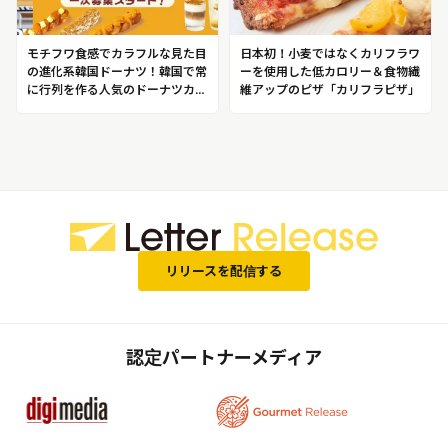
モチフワ食感でカラフルな見た目
日本初！小麦ではなくカリフラワ
の進化系韓国ドーナツ！韓国で常
ーを使用した低カロリー＆食物繊
に行列を作る人気のドーナツカフ
維アップのピザ「カリフラピザ」
ェが日本初上陸！
BONTEMPS（ボンタン）
リリースを配信する
認定パートナーメディア