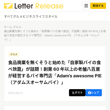
☰
配信する
すべて
グルメ
ビジネス
ライフスタイル
ホーム
›
グルメ
›
✕
ログイン
✕
食品廃棄を無くそうと始めた「自家製パイの食べ放題」が話題！創業 60 年以上の老
舗八百屋が経営するパイ専門店「Adam’s awesome PIE （アダムスオーサムパ
イ）」
すべての記事
配信
プレスリリース配信ユーザー
企業ユーザーでログイン
グルメ
グルメ
する
受信
食品廃棄を無くそうと始めた「自家製パイの食
レターリリース受信ユーザー
ビジネス
メディアユーザーでログインする
べ放題」が話題！創業 60 年以上の老舗八百屋
レターリリースを受信（メディア登
が経営するパイ専門店「Adam’s awesome PIE
録）
ライフスタイル
（アダムスオーサムパイ）」
ポスト
シェア
2023.09.13
無料会員登録
ログイン