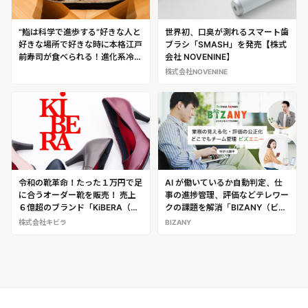
“鮨は科学で進歩する”好きな人と
世界初、口臭が測れるスマート歯
好きな場所で好きな時に本格江戸
ブラシ「SMASH」を発売【株式
前寿司が食べられる！進化系冷凍
会社 NOVENINE】
寿司「シン握り」を販売開始
株式会社NOVENINE
令和の靴革命！たった１万円で足
AI が働いているか自動判定、仕
に合うオーダー靴を販売！ 売上
事の進捗管理、評価などテレワー
６億超のブランド「KiBERA（キ
クの課題を解消「BIZANY（ビズ
ビラ）」
エニー）」
株式会社キビラ
BIZANY