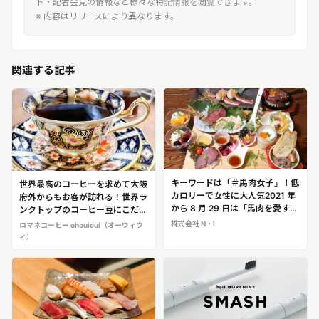
ト・記者会見の情報など様々な特記情報を閲覧できます。
※ 内容はリリースにより異なります。
関連する記事
キーワードは「＃馬肉女子」！低
世界最高のコーヒーを求めて大阪
カロリーで女性に大人気2021 年
府外からもお客が訪れる！世界ラ
から 8 月 29 日は「馬肉を愛する
ンクトップのコーヒー豆にこだわ
日」に認定（日本記念日協会）
ったコーヒー専門店！「ロマネコ
株式会社 N・I
ロマネコーヒー ohouioui（オーウィウ
「大衆馬肉酒場 馬王 堺筋本町
ーヒー ohouioui（オーウィウ
ィ）
店」@大阪・堺筋本町
ィ）」@大阪・南堀江