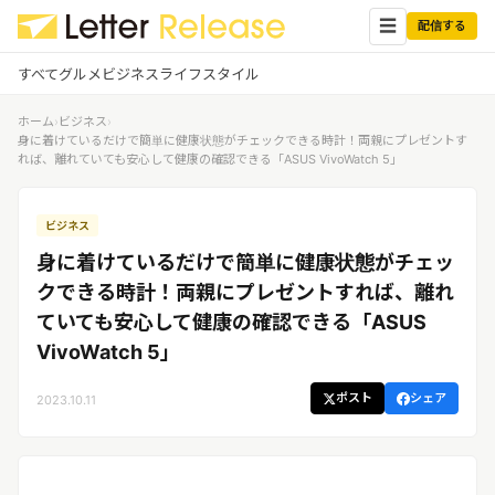
☰
配信する
すべて
グルメ
ビジネス
ライフスタイル
ホーム
›
ビジネス
›
✕
ログイン
✕
身に着けているだけで簡単に健康状態がチェックできる時計！両親にプレゼントす
れば、離れていても安心して健康の確認できる「ASUS VivoWatch 5」
すべての記事
配信
プレスリリース配信ユーザー
ビジネス
企業ユーザーでログイン
グルメ
する
身に着けているだけで簡単に健康状態がチェッ
受信
レターリリース受信ユーザー
クできる時計！両親にプレゼントすれば、離れ
ビジネス
メディアユーザーでログインする
ていても安心して健康の確認できる「ASUS
レターリリースを受信（メディア登
録）
VivoWatch 5」
ライフスタイル
ポスト
シェア
2023.10.11
無料会員登録
ログイン