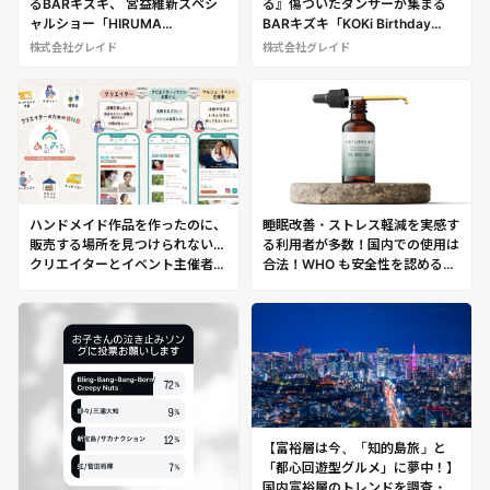
るBARキズキ、 宮益維新スペシ
る』傷ついたダンサーが集まる
ャルショー「HIRUMA
BARキズキ「KOKi Birthday
BIRTHDAY SHOW」を開催
Show」
株式会社グレイド
株式会社グレイド
ハンドメイド作品を作ったのに、
睡眠改善・ストレス軽減を実感す
販売する場所を見つけられない…
る利用者が多数！国内での使用は
クリエイターとイベント主催者を
合法！WHO も安全性を認める
繋げるアプリが、2022 年 8 月に
「CBD」のプロフェッショナル
登場！コミュニティアプリ「あ
正高佑志
る・みる」
【富裕層は今、「知的島旅」と
「都心回遊型グルメ」に夢中！】
国内富裕層のトレンドを調査・発