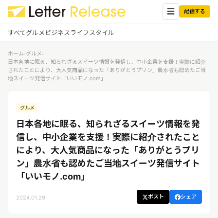
☰
配信する
すべて
グルメ
ビジネス
ライフスタイル
ホーム
›
グルメ
›
✕
ログイン
✕
日本各地に眠る、知られざるスイーツ情報を発信し、中小企業を支援！実際に紹介
されたことにより、大人気商品になった「ありがとうプリン」農水省も認めたご当
地スイーツ発信サイト「いいモノ.com」
すべての記事
配信
プレスリリース配信ユーザー
企業ユーザーでログイン
グルメ
グルメ
する
受信
日本各地に眠る、知られざるスイーツ情報を発
レターリリース受信ユーザー
ビジネス
メディアユーザーでログインする
信し、中小企業を支援！実際に紹介されたこと
レターリリースを受信（メディア登
により、大人気商品になった「ありがとうプリ
録）
ライフスタイル
ン」農水省も認めたご当地スイーツ発信サイト
「いいモノ.com」
無料会員登録
ポスト
シェア
2024.01.29
ログイン