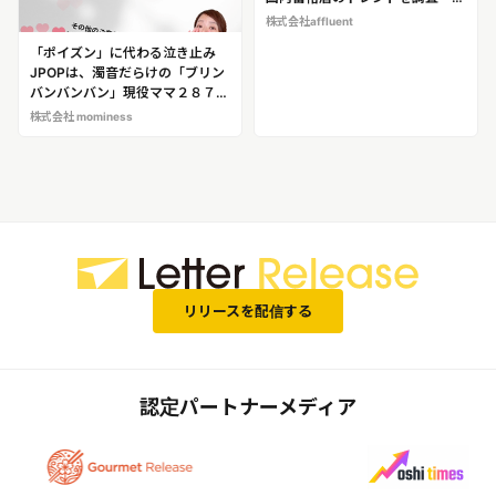
信するスペシャリスト 富裕層向
株式会社affluent
けメディア『AFFLUENT』編集
「ポイズン」に代わる泣き止み
長 森正太郎 ※森編集長へのイン
JPOPは、濁音だらけの「ブリン
タビュー取材が可能です！
バンバンバン」現役ママ２８７人
に調査し、令和の泣き止みソング
株式会社 mominess
が判明！ママフォロワー18万人
の乳幼児育児アドバイザー （ね
んねママ）
リリースを配信する
認定パートナーメディア