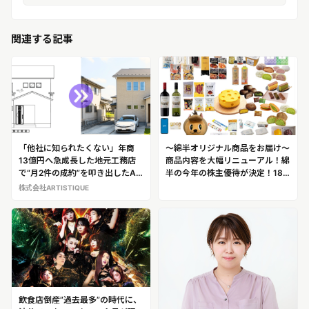
関連する記事
「他社に知られたくない」年商
～綿半オリジナル商品をお届け～
13億円へ急成長した地元工務店
商品内容を大幅リニューアル！綿
で“月2件の成約”を叩き出したAI
半の今年の株主優待が決定！18
ツール。キッズデザイン賞受賞デ
点の中からお選びいただけます！
株式会社ARTISTIQUE
ザイナーが工務店の営業・設計者
のために開発した『real shot』
飲食店倒産”過去最多”の時代に、