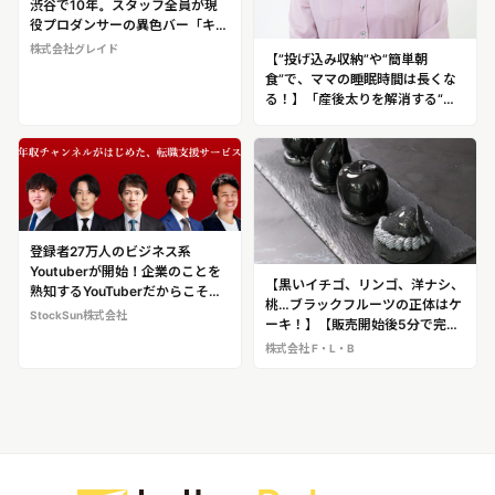
渋谷で10年。スタッフ全員が現
役プロダンサーの異色バー「キズ
キ」が10周年記念ショー「Ｘ-エ
株式会社グレイド
【”投げ込み収納”や”簡単朝
ックス-」を3日間にわたり上演
食”で、ママの睡眠時間は長くな
る！】「産後太りを解消する“ロ
ングスリープダイエット”は、“ひ
き算育児”で実現できる！」と提
唱 “ひき算育児”のプロフェッシ
ョナル ねんねママ（和氣春花）
登録者27万人のビジネス系
Youtuberが開始！企業のことを
【黒いイチゴ、リンゴ、洋ナシ、
熟知するYouTuberだからこそで
桃…ブラックフルーツの正体はケ
きた、利用者700人超の人気転職
StockSun株式会社
ーキ！】【販売開始後5分で完売
サービス「年収エージェント」
した黒いバラのケーキ】衝撃のビ
株式会社 F・L・B
ジュアルで話題となっているブラ
ックスイーツを展開する！
「BLVCK PARIS（ブラックパ
リ）」＠新宿高島屋期間限定出店
（9月11日～9月24日）＠あべの
ハルカス期間限定出店（9月4日
～9月10日）