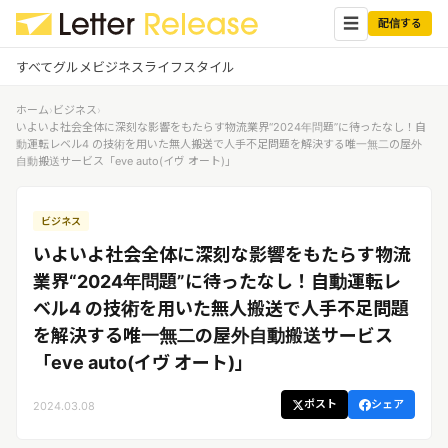
☰
配信する
すべて
グルメ
ビジネス
ライフスタイル
ホーム
›
ビジネス
›
✕
ログイン
✕
いよいよ社会全体に深刻な影響をもたらす物流業界“2024年問題”に待ったなし！自
動運転レベル4 の技術を用いた無人搬送で人手不足問題を解決する唯一無二の屋外
自動搬送サービス「eve auto(イヴ オート)」
すべての記事
配信
プレスリリース配信ユーザー
企業ユーザーでログイン
ビジネス
グルメ
する
受信
いよいよ社会全体に深刻な影響をもたらす物流
レターリリース受信ユーザー
ビジネス
メディアユーザーでログインする
業界“2024年問題”に待ったなし！自動運転レ
レターリリースを受信（メディア登
ベル4 の技術を用いた無人搬送で人手不足問題
録）
ライフスタイル
を解決する唯一無二の屋外自動搬送サービス
「eve auto(イヴ オート)」
無料会員登録
ポスト
シェア
2024.03.08
ログイン