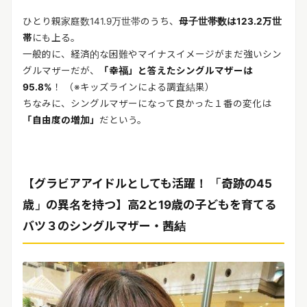
ひとり親家庭数141.9万世帯のうち、
母子世帯数は123.2万世
帯
にも上る。
一般的に、経済的な困難やマイナスイメージがまだ強いシン
グルマザーだが、
「幸福」と答えたシングルマザーは
95.8%
！ （※キッズラインによる調査結果）
ちなみに、シングルマザーになって良かった１番の変化は
「自由度の増加」
だという。
【グラビアアイドルとしても活躍！ 「奇跡の45
歳」の異名を持つ】高2と19歳の子どもを育てる
バツ３のシングルマザー・茜結