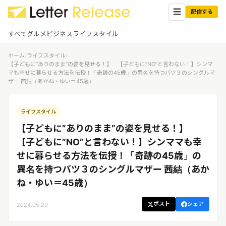
☰
配信する
すべて
グルメ
ビジネス
ライフスタイル
ホーム
›
ライフスタイル
›
✕
ログイン
✕
【子どもに”ありのまま”の姿を見せる！】 【子どもに”NO”と言わない！】シンマ
マも幸せに暮らせる方法を伝授！「奇跡の45歳」の異名を持つバツ３のシングルマ
ザー 茜結（あかね・ゆい＝45歳）
すべての記事
配信
プレスリリース配信ユーザー
企業ユーザーでログイン
ライフスタイル
グルメ
する
受信
【子どもに”ありのまま”の姿を見せる！】
レターリリース受信ユーザー
ビジネス
メディアユーザーでログインする
【子どもに”NO”と言わない！】シンママも幸
レターリリースを受信（メディア登
せに暮らせる方法を伝授！「奇跡の45歳」の
録）
ライフスタイル
異名を持つバツ３のシングルマザー 茜結（あか
ね・ゆい＝45歳）
無料会員登録
ポスト
シェア
2024.05.29
ログイン