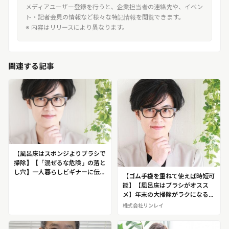
メディアユーザー登録を行うと、企業担当者の連絡先や、イベン
ト・記者会見の情報など様々な特記情報を閲覧できます。
※ 内容はリリースにより異なります。
関連する記事
【風呂床はスポンジよりブラシで
掃除】【「混ぜるな危険」の落と
し穴】一人暮らしビギナーに伝え
【ゴム手袋を重ねて使えば時短可
ておきたい掃除術４選 家事・掃
能】【風呂床はブラシがオスス
除アドバイザー 藤原千秋（ふじ
メ】年末の大掃除がラクになる
わら・ちあき）※藤原氏へ掃除の
【時短大掃除術】を伝授！家事・
株式会社リンレイ
ノウハウの取材が可能です！
掃除アドバイザー 藤原千秋（ふ
じわら・ちあき）