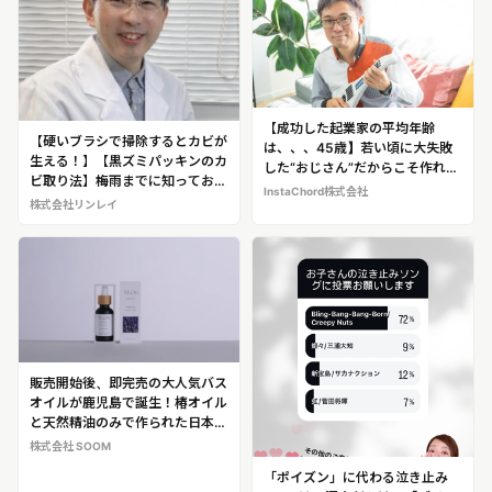
【成功した起業家の平均年齢
【硬いブラシで掃除するとカビが
は、、、45歳】若い頃に大失敗
生える！】【黒ズミパッキンのカ
した“おじさん”だからこそ作れた
ビ取り法】梅雨までに知っておき
人気電子楽器！世界が認めた電子
InstaChord株式会社
たい風呂場のカビ対策法を伝授！
株式会社リンレイ
楽器を開発するおじさん ゆーい
長年カビ研究を続ける”カビ博
ち（49歳）
士” 藤田憲一（ふじた・けんい
ち）※藤田氏へカビ対策法のイン
タビュー取材が可能です！
販売開始後、即完売の大人気バス
オイルが鹿児島で誕生！椿オイル
と天然精油のみで作られた日本初
のバスオイル「TE.ON」バスオイ
株式会社 SOOM
ル
「ポイズン」に代わる泣き止み