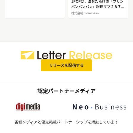
JPOPは、濁音だらけの「ブリン
バンバンバン」現役ママ２８７人
に調査し、令和の泣き止みソング
株式会社 mominess
が判明！ママフォロワー18万人
の乳幼児育児アドバイザー （ね
んねママ）
リリースを配信する
認定パートナーメディア
各種メディアと優先掲載パートナーシップを締結しています