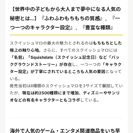
【世界中の子どもから大人まで夢中になる人気の
秘密とは…】『ふわふわもちもちの質感』、『一
つ一つのキャラクター設定』、『豊富な種類』
スクイッシュマロの最大の魅力とされるのは
もちもちとした
極上の触り心地
。さらに、すべてのスクイッシュマロには
「名前」「Squishdate（スクイッシュ記念日）など「バッ
クグラウンドストーリー」が存在
し、一つ一つの
「キャラク
ター設定」が丁寧にされているところも人気の要因
となって
いる。
発売当初は8種類のスクイッシュマロを3サイズで展開してい
たが、
現在は約2500種類にまで増加
。
ディズニーやサンリ
オなどの有名キャラクターともコラボ
している。
海外で人気のゲーム・エンタメ関連商品をいち早