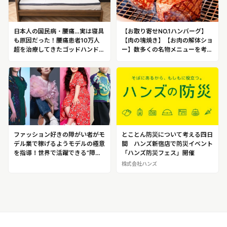
日本人の国民病・腰痛…実は寝具
【お取り寄せNO.1ハンバーグ】
も原因だった！腰痛患者10万人
【肉の塊焼き】【お肉の解体ショ
超を治療してきたゴッドハンド整
ー】数多くの名物メニューを考案
体師が開発した腰痛対策マットレ
してきた熟成肉のパイオニア 熟
ス「ドクタータフィ」
成させたオリジナル「門崎熟成
肉」の専門店「格之進」
ファッション好きの障がい者がモ
とことん防災について考える四日
デル業で稼げるようモデルの極意
間 ハンズ新宿店で防災イベント
を指導！世界で活躍できる“障が
「ハンズ防災フェス」開催
い者モデル”を育成！ファッショ
株式会社ハンズ
ンモデル／パリコレモデル 髙木
真理子