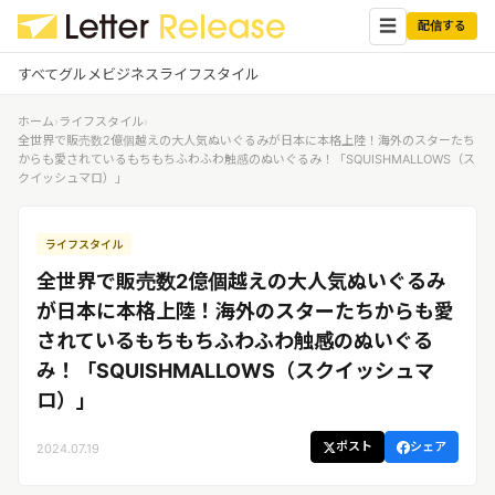
☰
配信する
すべて
グルメ
ビジネス
ライフスタイル
ホーム
›
ライフスタイル
›
✕
ログイン
✕
全世界で販売数2億個越えの大人気ぬいぐるみが日本に本格上陸！海外のスターたち
からも愛されているもちもちふわふわ触感のぬいぐるみ！「SQUISHMALLOWS（ス
クイッシュマロ）」
すべての記事
配信
プレスリリース配信ユーザー
企業ユーザーでログイン
ライフスタイル
グルメ
する
受信
全世界で販売数2億個越えの大人気ぬいぐるみ
レターリリース受信ユーザー
ビジネス
メディアユーザーでログインする
が日本に本格上陸！海外のスターたちからも愛
レターリリースを受信（メディア登
されているもちもちふわふわ触感のぬいぐる
録）
ライフスタイル
み！「SQUISHMALLOWS（スクイッシュマ
ロ）」
無料会員登録
ポスト
シェア
2024.07.19
ログイン