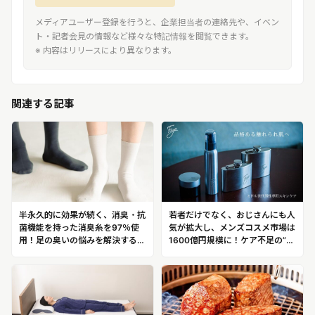
メディアユーザー登録を行うと、企業担当者の連絡先や、イベン
ト・記者会見の情報など様々な特記情報を閲覧できます。
※ 内容はリリースにより異なります。
関連する記事
半永久的に効果が続く、消臭・抗
若者だけでなく、おじさんにも人
菌機能を持った消臭糸を97％使
気が拡大し、メンズコスメ市場は
用！足の臭いの悩みを解決する、
1600億円規模に！ケア不足の”お
1週間履いても無臭の靴下
じさん肌”を守ることに特化した
「Monsieur（ムッシュ）」
オジサン専用メンズコスメ
「Figo（フィーゴ）」