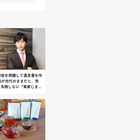
財産を把握して遺言書を作
義が先代のままだと、売
】失敗しない「実家じま
伝授！世界初の不動産テ
た業界のパイオニア 株式
ル代表取締役 大石裕樹
ゆうき）