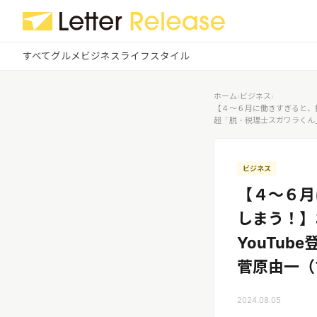
すべて
グルメ
ビジネス
ライフスタイル
✕
ログイン
✕
ホーム
›
ビジネス
›
【４～６月に働きすぎると、損
超「脱・税理士スガワラくん
すべての記事
配信
プレスリリース配信ユーザー
企業ユーザーでログイン
グルメ
する
ビジネス
受信
レターリリース受信ユーザー
【４～６月
ビジネス
メディアユーザーでログインする
しまう！】
レターリリースを受信（メディア登
録）
ライフスタイル
YouTu
菅原由一（
無料会員登録
2024.08.05
ログイン