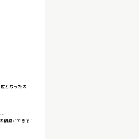
１位となったの
…。
の削減
ができる！