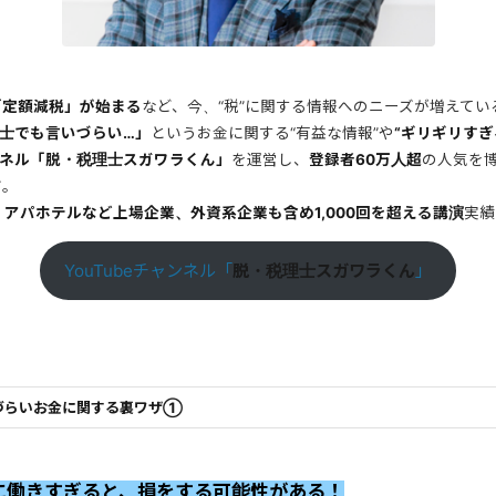
ら「定額減税」が始まる
など、今、“税”に関する情報へのニーズが増えてい
士でも言いづらい…」
というお金に関する“有益な情報”や
“ギリギリすぎ
ャンネル「脱・税理士スガワラくん」
を運営し、
登録者60万人超
の人気を
だ。
le、アパホテルなど上場企業、外資系企業も含め1,000回を超える講演
実績
YouTubeチャンネル「
脱・税理士スガワラくん
」
づらいお金に関する裏ワザ①
に働きすぎると、損をする可能性がある！