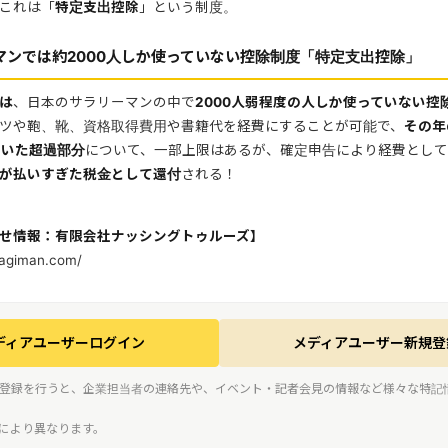
これは「
特定支出控除
」という制度。
マンでは約2000人しか使っていない控除制度「特定支出控除」
は
、日本のサラリーマンの中で
2000人弱程度の人しか使っていない控
ツや鞄、靴、資格取得費用や書籍代を経費にすることが可能で、
その年
引いた超過部分
について、一部上限はあるが、確定申告により経費とし
が払いすぎた税金として還付
される！
せ情報：有限会社ナッシングトゥルーズ】
agiman.com/
ディアユーザーログイン
メディアユーザー新規登
登録を行うと、企業担当者の連絡先や、イベント・記者会見の情報など様々な特記
スにより異なります。