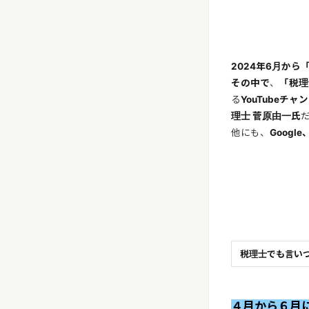
2024年6月か
その中で
、
「税理
る
YouTubeチ
理士 菅原由一氏
他にも、
Goog
税理士でも言い
４月から６月