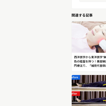
関連する記事
西洋医学から東洋医学“
色の経歴を持つ！美容鍼灸
円療法で、「補完代替医
る一般財団法人日本美容
ジ協会 代表理事 上田隆