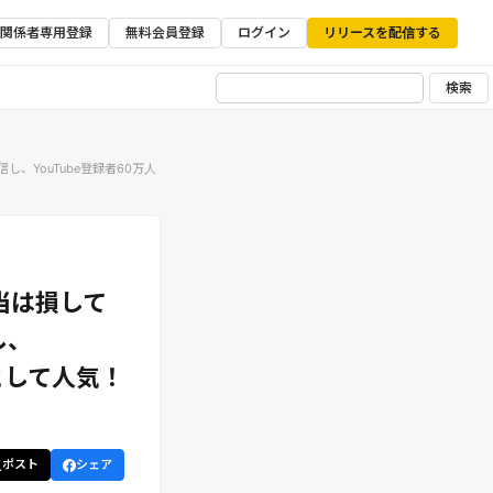
ア関係者専用登録
無料会員登録
ログイン
リリースを配信する
検索
YouTube登録者60万人
当は損して
し、
として人気！
ポスト
シェア