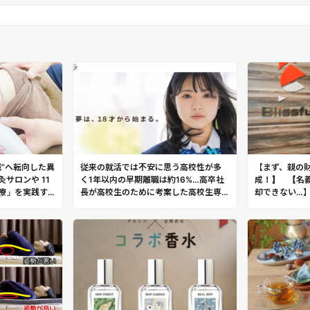
鍼”へ転向した異
従来の就活では不安に思う高校性が多
【まず、親の
サロンや 11
く1年以内の早期離職は約16%…高卒社
成！】 【名
療」を実践す
長が高校生のために考案した高校生専
却できない…
鍼灸マッサー
門の就活サービス！株式会社ジンジブ
い」の方法を
勇
ックを開発し
会社ブリスフ
（おおいし・