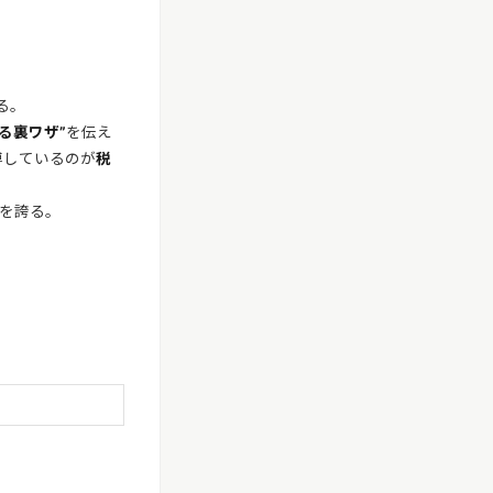
る。
る裏ワザ”
を伝え
博しているのが
税
を誇る。