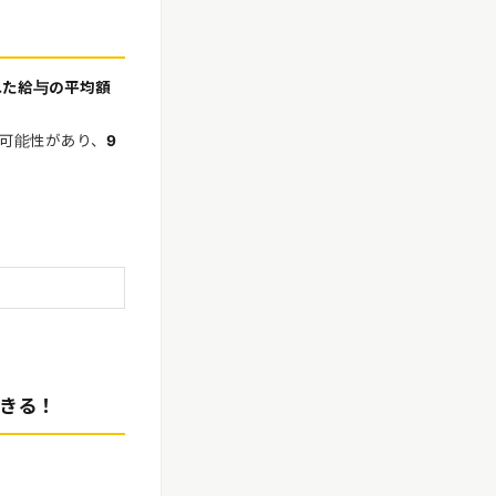
れた給与の平均額
可能性があり、
9
きる！