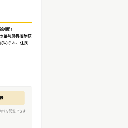
除制度
！
の給与所得控除額
て認められ、
住民
録
情報を閲覧できま