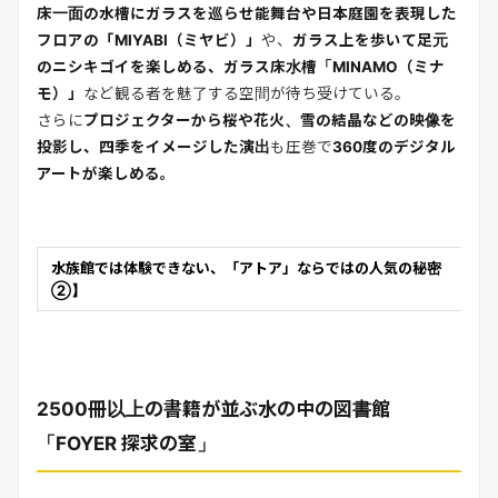
床一面の水槽にガラスを巡らせ能舞台や日本庭園を表現した
フロアの「MIYABI（ミヤビ）」
や、
ガラス上を歩いて足元
のニシキゴイを楽しめる、ガラス床水槽「MINAMO（ミナ
モ）」
など観る者を魅了する空間が待ち受けている。
さらに
プロジェクターから桜や花火、雪の結晶などの映像を
投影し、四季をイメージした演出
も圧巻で
360度のデジタル
アートが楽しめる。
水族館では体験できない、「アトア」ならではの人気の秘密
②】
2500冊以上の書籍が並ぶ水の中の図書館
「FOYER 探求の室」