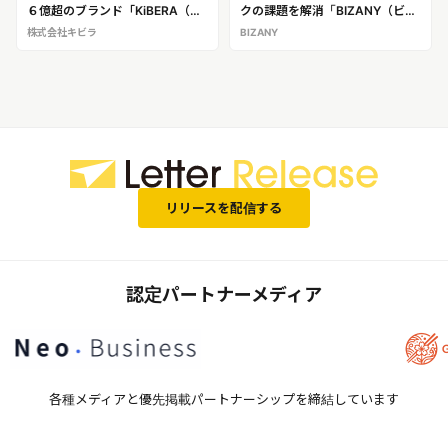
６億超のブランド「KiBERA（キ
クの課題を解消「BIZANY（ビズ
ビラ）」
エニー）」
株式会社キビラ
BIZANY
リリースを配信する
認定パートナーメディア
各種メディアと優先掲載パートナーシップを締結しています