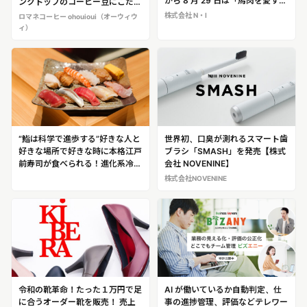
から 8 月 29 日は「馬肉を愛する
ンクトップのコーヒー豆にこだわ
日」に認定（日本記念日協会）
ったコーヒー専門店！「ロマネコ
株式会社 N・I
ロマネコーヒー ohouioui（オーウィウ
「大衆馬肉酒場 馬王 堺筋本町
ーヒー ohouioui（オーウィウ
ィ）
店」@大阪・堺筋本町
ィ）」@大阪・南堀江
“鮨は科学で進歩する”好きな人と
世界初、口臭が測れるスマート歯
好きな場所で好きな時に本格江戸
ブラシ「SMASH」を発売【株式
前寿司が食べられる！進化系冷凍
会社 NOVENINE】
寿司「シン握り」を販売開始
株式会社NOVENINE
令和の靴革命！たった１万円で足
AI が働いているか自動判定、仕
に合うオーダー靴を販売！ 売上
事の進捗管理、評価などテレワー