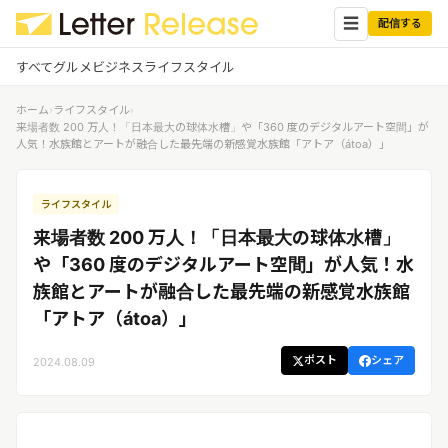
☰
配信する
すべて
グルメ
ビジネス
ライフスタイル
ホーム
›
ライフスタイル
›
✕
ログイン
✕
来場者数 200 万人！「日本最大の球体水槽」や「360 度のデジタルアート空間」が
人気！水族館とアートが融合した最先端の新感覚水族館「アトア（átoa）」
すべての記事
配信
プレスリリース配信ユーザー
ライフスタイル
企業ユーザーでログイン
グルメ
する
来場者数 200 万人！「日本最大の球体水槽」
受信
レターリリース受信ユーザー
や「360 度のデジタルアート空間」が人気！水
ビジネス
メディアユーザーでログインする
族館とアートが融合した最先端の新感覚水族館
レターリリースを受信（メディア登
録）
「アトア（átoa）」
ライフスタイル
ポスト
シェア
2024.08.09
無料会員登録
ログイン