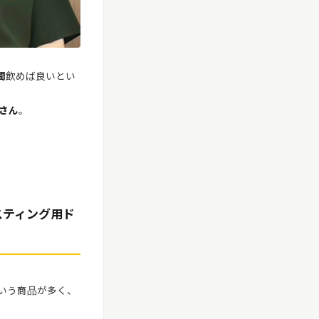
間
飲めば良いとい
さん
。
スティング用ド
いう商品が多く、