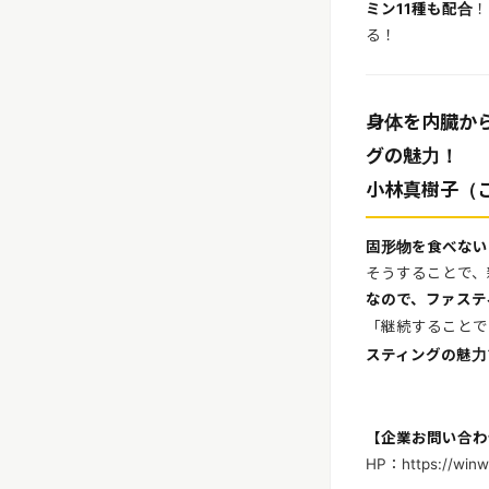
ミン11種も配合
！
る！
身体を内臓か
グの魅力！
小林真樹子（こ
固形物を食べない
そうすることで、
なので、ファステ
「継続することで
スティングの魅力
【企業お問い合わせ
HP：https://winw