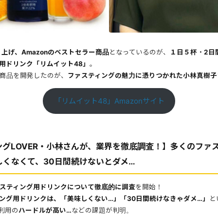
上げ、Amazonのベストセラー商品
となっているのが、
１日５杯・2日
用ドリンク「リムイット48」
。
商品を開発したのが、
ファスティングの魅力に憑りつかれた小林真樹子
「リムイット48」Amazonサイト
ングLOVER・小林さんが、業界を徹底調査！】多くのファ
しくなくて、30日間続けないとダメ…
スティング用ドリンクについて徹底的に調査
を開始！
ング用ドリンクは、「美味しくない…」「30日間続けなきゃダメ…」
と
利用の
ハードルが高い…
などの課題が判明。