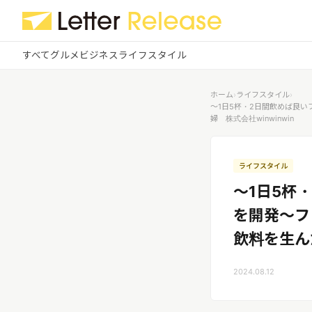
すべて
グルメ
ビジネス
ライフスタイル
✕
ログイン
✕
ホーム
›
ライフスタイル
›
～1日5杯・2日間飲めば良
婦 株式会社winwinwin
すべての記事
配信
プレスリリース配信ユーザー
企業ユーザーでログイン
グルメ
する
ライフスタイル
受信
レターリリース受信ユーザー
～1日5杯
ビジネス
メディアユーザーでログインする
を開発～フ
レターリリースを受信（メディア登
録）
ライフスタイル
飲料を生んだ
2024.08.12
無料会員登録
ログイン