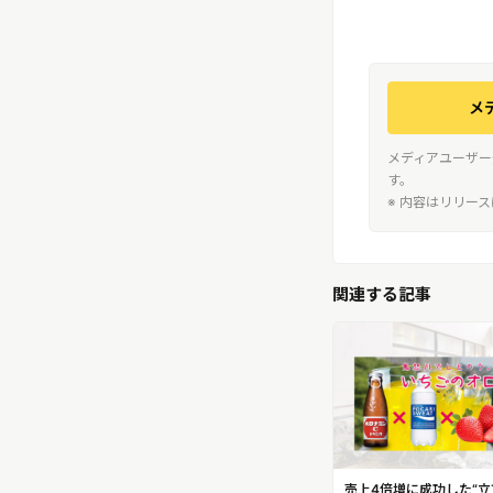
メ
メディアユーザー
す。
※ 内容はリリー
関連する記事
売上4倍増に成功した“立