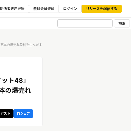
ア関係者専用登録
無料会員登録
ログイン
リリースを配信する
検索
0万本の爆売れ飲料を生んだ主
ット48」
本の爆売れ
ポスト
シェア