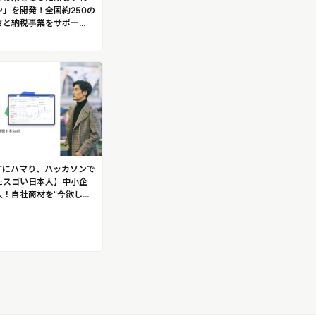
」を開発！全国約250の
さと納税事業をサポー
化のため地元事業者を巻
発まで提案する企業「レ
ーポレーション」
Tにハマり、ハッカソンで
たスゴい日本人】中小企
入！自社商材を”今欲しい
営業できる！過酷な営業職
営業サービス「Sales
開発！株式会社Sales
締役 CEO