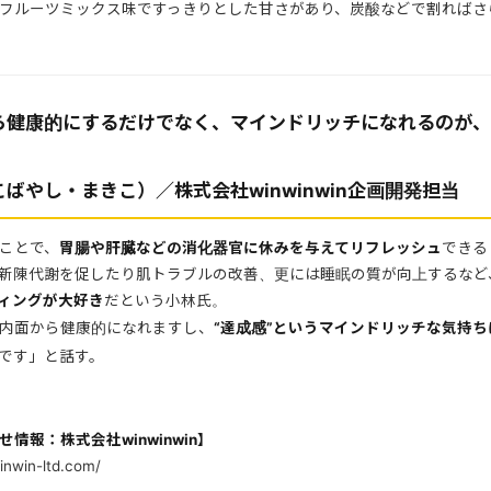
フルーツミックス味ですっきりとした甘さがあり、炭酸などで割ればさ
ら健康的にするだけでなく、マインドリッチになれるのが、
ばやし・まきこ）／株式会社winwinwin企画開発担当
ことで、
胃腸や肝臓などの消化器官に休みを与えてリフレッシュ
できる
新陳代謝を促したり肌トラブルの改善、更には睡眠の質が向上するなど
ィングが大好き
だという小林氏。
内面から健康的になれますし、
“達成感”というマインドリッチな気持
です」と話す。
情報：株式会社winwinwin】
inwin-ltd.com/