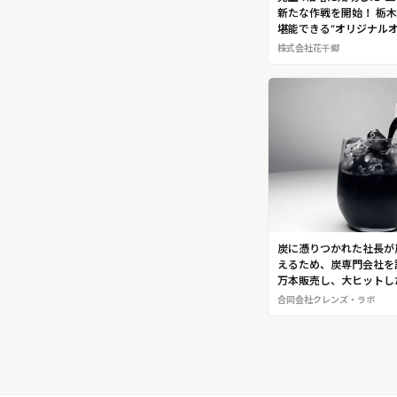
新たな作戦を開始！ 栃
堪能できる“オリジナル
鬼怒川温泉「ものぐさの
株式会社花千郷
活プロジェクト #3
炭に憑りつかれた社長が
えるため、炭専門会社を
万本販売し、大ヒットし
ャコールウォーター”を
合同会社クレンズ・ラボ
クレンズ・ラボ」