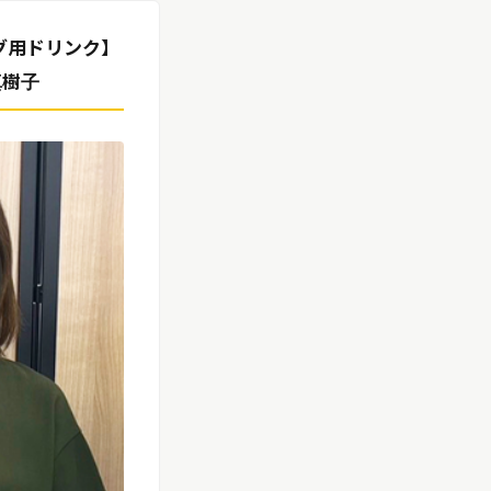
グ用ドリンク】
真樹子