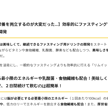
栄養を両立するのが大変だった…】効率的にファスティング
開発
は美味しくて、継続できるファスティング用ドリンクの開発
をスタート
を保ちながらビタミンや食物繊維、乳酸菌、酵素なども配合しつつ、
美味しさ
だ。
を活発にし、一般的なファスティングよりも効率的に行える「リムイッ
る最小限のエネルギーや乳酸菌・食物繊維も配合！美味しく
で、２日間続けて飲むのは超簡単！
」には
脳が必要とする必要最小限のエネルギー
（１回あたり100kcal）
や
、低カロリーでエネルギーを放出する
食物繊維も配合
！また、
厚労省