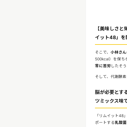
【美味しさと
イット48」を
そこで、
小林さん
500kcal）
常に苦労
したそう
そして、代謝酵素
脳が必要とす
ツミックス味
「リムイット48
ポートする
乳酸菌