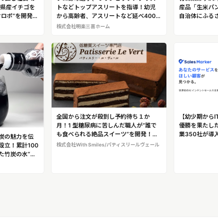
木県産イチゴを
トなどトップアスリートを指導！幼児
産品「生米パン
オロポ”を開発！
から高齢者、アスリートなど延べ4000
自治体にふる
宿 花千郷」復
人を指導した経験から「歩行プログラ
ト！地方活性
株式会社明楽三喜ホーム
ム」を開発！デイサービス業界を改革
き込み商品開
する凄腕トレーナー石原創
ッドホースコ
全国から注文が殺到し予約待ち１か
【幼少期からI
月！1 型糖尿病に苦しんだ職人が“誰で
優勝を果たし
も食べられる絶品スイーツ”を開発！低
業350社が導
炭の魅力を伝
糖質スイーツ専門店「パティスリー・
企業”だけに
設立！累計100
株式会社With Smiles/パティスリールヴェール
ル・ヴェール」
を救う国内初の
た竹炭の水“チ
Marker」を
開発「合同会社
Marker代表取