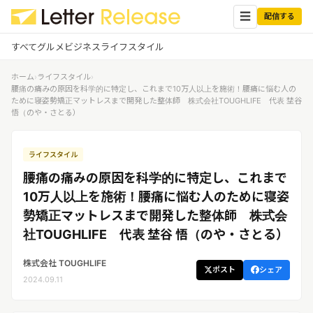
☰
配信する
すべて
グルメ
ビジネス
ライフスタイル
ホーム
›
ライフスタイル
›
✕
ログイン
✕
腰痛の痛みの原因を科学的に特定し、これまで10万人以上を施術！腰痛に悩む人の
ために寝姿勢矯正マットレスまで開発した整体師 株式会社TOUGHLIFE 代表 埜谷
悟（のや・さとる）
すべての記事
配信
プレスリリース配信ユーザー
企業ユーザーでログイン
ライフスタイル
グルメ
する
受信
腰痛の痛みの原因を科学的に特定し、これまで
レターリリース受信ユーザー
ビジネス
メディアユーザーでログインする
10万人以上を施術！腰痛に悩む人のために寝姿
レターリリースを受信（メディア登
勢矯正マットレスまで開発した整体師 株式会
録）
ライフスタイル
社TOUGHLIFE 代表 埜谷 悟（のや・さとる）
株式会社 TOUGHLIFE
無料会員登録
ポスト
シェア
2024.09.11
ログイン