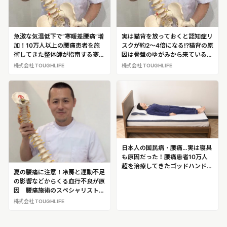
急激な気温低下で“寒暖差腰痛”増
実は猫背を放っておくと認知症リ
加！10万人以上の腰痛患者を施
スクが約2～4倍になる⁉猫背の原
術してきた整体師が指南する寒暖
因は骨盤のゆがみから来ている！
差腰痛を予防するストレッチ！
誰でもできるしゃちほこストレッ
株式会社 TOUGHLIFE
株式会社 TOUGHLIFE
株式会社TOUGHLIFE 代表 埜谷
チで猫背を改善する姿勢矯正のゴ
悟（のや・さとる）
ッドハンド 株式会社
TOUGHLIFE 代表 埜谷 悟（の
や・さとる）
日本人の国民病・腰痛…実は寝具
も原因だった！腰痛患者10万人
超を治療してきたゴッドハンド整
夏の腰痛に注意！冷房と運動不足
体師が開発した腰痛対策マットレ
の影響などからくる血行不良が原
ス「ドクタータフィ」
因 腰痛施術のスペシャリストが
警鐘を鳴らす、夏季に増加する腰
株式会社 TOUGHLIFE
痛の特徴！株式会社
TOUGHLIFE 代表 埜谷 悟（の
や・さとる）※腰痛治療の専門家