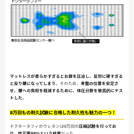
マットレスが柔らかすぎるとお腹を圧迫し、反対に硬すぎる
と反り腰になってしまう
。そのため、
骨盤の位置を安定さ
せ、腰への負担を軽減するために、体圧分散を徹底的にテス
トした
。
8万回もの耐久試験に合格した耐久性も魅力の一つ！
ドクタータフィのウレタンは8万回の
圧縮試験を行ってお
り、復元率98％という結果
だった。