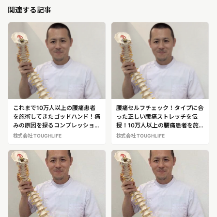
関連する記事
これまで10万人以上の腰痛患者
腰痛セルフチェック！タイプに合
を施術してきたゴッドハンド！痛
った正しい腰痛ストレッチを伝
みの原因を探るコンプレッション
授！10万人以上の腰痛患者を施
ストレッチにより、ピンポイント
術してきたゴッドハンド整体師
株式会社 TOUGHLIFE
株式会社 TOUGHLIFE
で治療！株式会社TOUGHLIFE
株式会社TOUGHLIFE 代表 埜谷
代表 埜谷 悟（のや・さとる）※
悟（のや・さとる）※腰痛治療の
腰痛治療の専門家として、埜谷氏
専門家として、埜谷氏への取材が
への取材が可能です
可能です