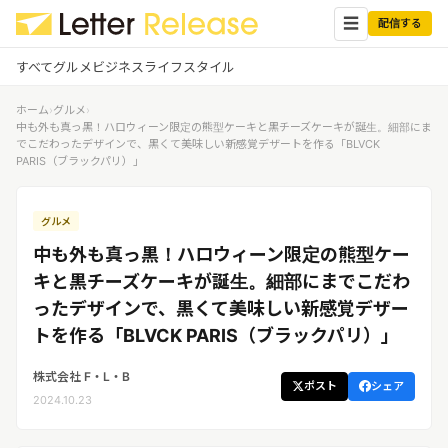
☰
配信する
すべて
グルメ
ビジネス
ライフスタイル
ホーム
›
グルメ
›
✕
ログイン
✕
中も外も真っ黒！ハロウィーン限定の熊型ケーキと黒チーズケーキが誕生。細部にま
でこだわったデザインで、黒くて美味しい新感覚デザートを作る「BLVCK
PARIS（ブラックパリ）」
すべての記事
配信
プレスリリース配信ユーザー
企業ユーザーでログイン
グルメ
グルメ
する
受信
中も外も真っ黒！ハロウィーン限定の熊型ケー
レターリリース受信ユーザー
ビジネス
メディアユーザーでログインする
キと黒チーズケーキが誕生。細部にまでこだわ
レターリリースを受信（メディア登
ったデザインで、黒くて美味しい新感覚デザー
録）
ライフスタイル
トを作る「BLVCK PARIS（ブラックパリ）」
株式会社 F・L・B
無料会員登録
ポスト
シェア
2024.10.23
ログイン