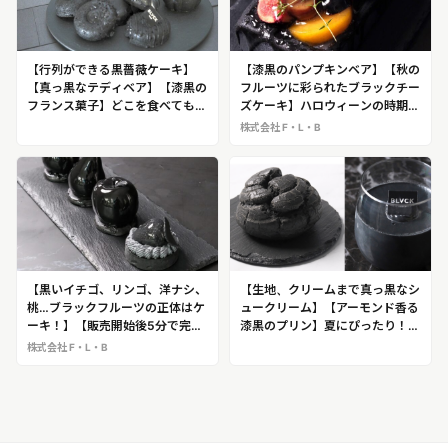
【行列ができる黒薔薇ケーキ】
【漆黒のパンプキンベア】【秋の
【真っ黒なテディベア】【漆黒の
フルーツに彩られたブラックチー
フランス菓子】どこを食べても真
ズケーキ】ハロウィーンの時期に
っ黒！見た目と味のギャップが楽
注目のスイーツ！元帝国ホテルの
株式会社 F・L・B
しめるブラックスイーツ 元帝国
パティシエが考案したブラックス
ホテルパティシエが作る
イーツを展開
「BLVCK PARIS（ブラックパ
リ）」＠渋谷ヒカリエB2で期間
限定出店（6月6日～6月12日）
【黒いイチゴ、リンゴ、洋ナシ、
【生地、クリームまで真っ黒なシ
桃…ブラックフルーツの正体はケ
ュークリーム】【アーモンド香る
ーキ！】【販売開始後5分で完売
漆黒のプリン】夏にぴったり！元
した黒いバラのケーキ】衝撃のビ
帝国ホテルのスイーツ職人が開発
株式会社 F・L・B
ジュアルで話題となっているブラ
したオールブラックの衝撃、唯一
ックスイーツを展開する！
無二のデザートが味わえる！
「BLVCK PARIS（ブラックパ
「BLVCK PARIS（ブラックパ
リ）」＠新宿高島屋期間限定出店
リ）」＠ららぽーと海老名期間限
（9月11日～9月24日）＠あべの
定出店（8月21日～10月6日）