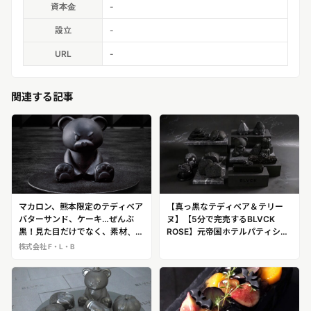
資本金
-
設立
-
URL
-
関連する記事
マカロン、熊本限定のテディベア
【真っ黒なテディベア＆テリー
バターサンド、ケーキ…ぜんぶ
ヌ】【5分で完売するBLVCK
黒！見た目だけでなく、素材、調
ROSE】元帝国ホテルパティシエ
理法までこだわった新感覚 “モノ
が作る、「オールブラック」のス
株式会社 F・L・B
クロスイーツ”「BLVCK PARIS」
イーツを展開！「BLVCK
＠熊本・肥後よかモン市場期間限
PARIS（ブラックパリ）」＠らら
定出店（2月1日～2月14日）
ぽーと愛知東郷で期間限定出店
（4月10日～6月9日）