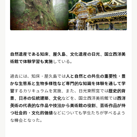
自然遺産である知床、屋久島、文化遺産の日光、国立西洋美
術館で体験学習も実施
している。
過去には、知床・屋久島では
人と自然との共生の重要性・豊
かな生態系と生物多様性など専門的な知識を体験を通して学
習
するカリキュラムを実施。また、日光東照宮では
歴史的背
景、日本の伝統建築、文化
などを、国立西洋美術館では
西洋
美術の代表的な作品や技法から美術館の役割、芸術作品が持
つ社会的・文化的価値
などについても学生たちが学べるよう
な機会となった。