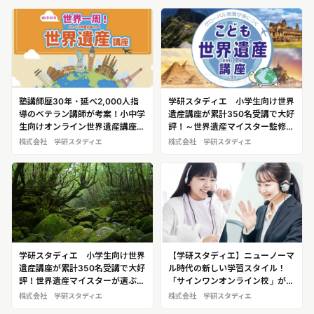
塾講師歴30年・延べ2,000人指
学研スタディエ 小学生向け世界
導のベテラン講師が考案！小中学
遺産講座が累計350名受講で大好
生向けオンライン世界遺産講座
評！～世界遺産マイスター監修、
学研スタディエ 進学塾サインワ
非認知能力を育む独自の学び～
株式会社 学研スタディエ
株式会社 学研スタディエ
ンが開講中
学研スタディエ 小学生向け世界
【学研スタディエ】ニューノーマ
遺産講座が累計350名受講で大好
ル時代の新しい学習スタイル！
評！世界遺産マイスターが選ぶ！
「サインワンオンライン校」が提
2025年後半に行くべき世界遺産
供する個別最適化された学びで、
株式会社 学研スタディエ
株式会社 学研スタディエ
ベスト3
場所を選ばずに成績向上を実現！