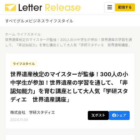
☰
配信する
すべて
グルメ
ビジネス
ライフスタイル
ホーム
›
ライフスタイル
›
✕
ログイン
✕
世界遺産検定のマイスターが監修！300人の小中学生が参加！世界遺産の学習を通
して、「非認知能力」を育む講座として大人気「学研スタディエ 世界遺産講座」
すべての記事
配信
プレスリリース配信ユーザー
ライフスタイル
企業ユーザーでログイン
グルメ
する
世界遺産検定のマイスターが監修！300人の小
受信
レターリリース受信ユーザー
中学生が参加！世界遺産の学習を通して、「非
ビジネス
メディアユーザーでログインする
認知能力」を育む講座として大人気「学研スタ
レターリリースを受信（メディア登
録）
ディエ 世界遺産講座」
ライフスタイル
株式会社 学研スタディエ
ポスト
シェア
無料会員登録
2024.11.04
ログイン