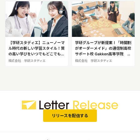
【学研スタディエ】ニューノーマ
学研グループが新提案！「時間割
ル時代の新しい学習スタイル！質
がオーダーメイド」の通信制高校
の高い学びをいつでもどこでも！
サポート校 Gakken高等学院 久
場所を選ばずに成績向上を実現！
喜キャンパス【学研スタディエ】
株式会社 学研スタディエ
株式会社 学研スタディエ
リリースを配信する