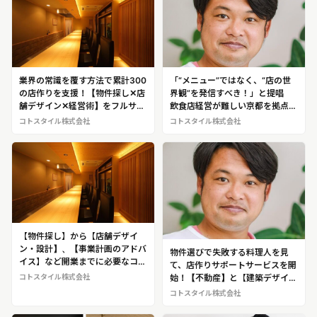
業界の常識を覆す方法で累計300
「“メニュー”ではなく、“店の世
の店作りを支援！【物件探し✕店
界観”を発信すべき！」と提唱
舗デザイン✕経営術】をフルサポ
飲食店経営が難しい京都を拠点に
ートし、人気店を生む！店を持ち
人気店を次々生む！店作りのプロ
コトスタイル株式会社
コトスタイル株式会社
たい料理人の駆け込み寺 コトス
フェッショナル 穴澤陸平 ※代
タイル株式会社
表・穴澤氏へのインタビュー取
材・開業サポートの密着取材など
が可能です！
【物件探し】から【店舗デザイ
ン・設計】、【事業計画のアドバ
物件選びで失敗する料理人を見
イス】など開業までに必要なコト
て、店作りサポートサービスを開
をワンストップでサポートし、人
始！【不動産】と【建築デザイ
コトスタイル株式会社
気店を続々生む店作りのプロフェ
ン】の両面から料理人を支援し、
コトスタイル株式会社
ッショナル企業 コトスタイル
京都にミシュラン店など人気店を
株式会社
次々生む店作りのプロ コトスタ