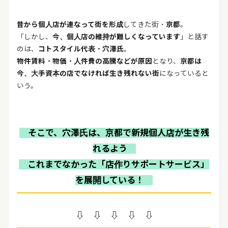
昔から個人店が連なって街を形成
してきた街・
京都
。
「しかし、
今、個人店の維持が難しくなっています
」と話す
のは、
コトスタイル代表・穴澤氏
。
物件賃料・物価・人件費の高騰などが原因
となり、
京都は
今、大手資本の店でなければ生き残れない街
になっていると
いう。
そこで、穴澤氏は、京都で新規個人店が生き残
れるよう
これまでなかった「店作りサポートサービス」
を展開している！
⇩ ⇩ ⇩ ⇩ ⇩