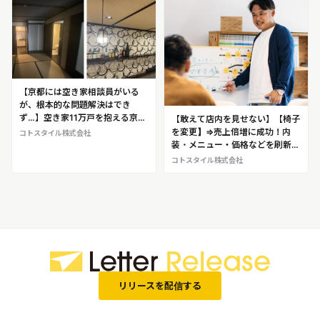
イル株式会社 代表 穴澤陸平 ※
代表・穴澤氏へのインタビュー取
材・開業サポートの密着取材など
が可能です！
【京都には空き家相談員がいる
が、根本的な問題解決はでき
ず…】空き家11万戸を抱える京都
【敢えて店内を見せない】【椅子
で空き家再生に挑む！ボロボロの
を変更】⇒売上倍増に成功！内
コトスタイル株式会社
空き家を飲食店に変えるプロフェ
装・メニュー・価格などを刷新
ッショナル企業 オミセツクルカ
し、売上をV字回復！立て直しの
コトスタイル株式会社
ンパニー コトスタイル株式会
プロフェッショナル 穴澤陸平
社 ※代表・穴澤氏へのインタビ
（あなざわ・ろっぺい）＜コトス
ュー取材・開業サポートの密着取
タイル株式会社 代表取締役＞※穴
材などが可能です
澤氏へのインタビュー取材が可能
です！
リリースを配信する