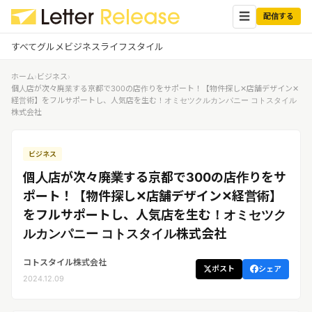
☰
配信する
すべて
グルメ
ビジネス
ライフスタイル
ホーム
›
ビジネス
›
✕
ログイン
✕
個人店が次々廃業する京都で300の店作りをサポート！【物件探し✕店舗デザイン✕
経営術】をフルサポートし、人気店を生む！オミセツクルカンパニー コトスタイル
株式会社
すべての記事
配信
プレスリリース配信ユーザー
企業ユーザーでログイン
ビジネス
グルメ
する
受信
個人店が次々廃業する京都で300の店作りをサ
レターリリース受信ユーザー
ビジネス
メディアユーザーでログインする
ポート！【物件探し✕店舗デザイン✕経営術】
レターリリースを受信（メディア登
をフルサポートし、人気店を生む！オミセツク
録）
ライフスタイル
ルカンパニー コトスタイル株式会社
コトスタイル株式会社
無料会員登録
ポスト
シェア
2024.12.09
ログイン