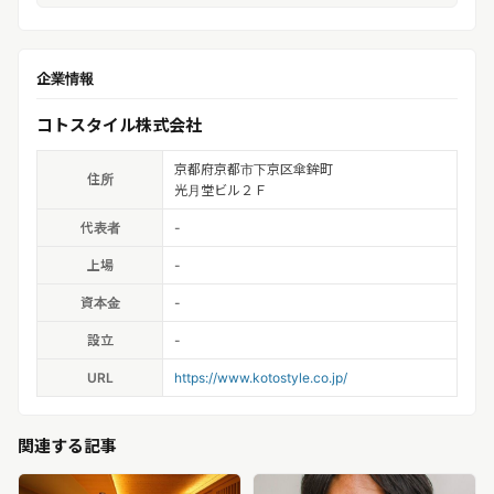
企業情報
コトスタイル株式会社
京都府京都市下京区傘鉾町
住所
光月堂ビル２Ｆ
代表者
-
上場
-
資本金
-
設立
-
URL
https://www.kotostyle.co.jp/
関連する記事