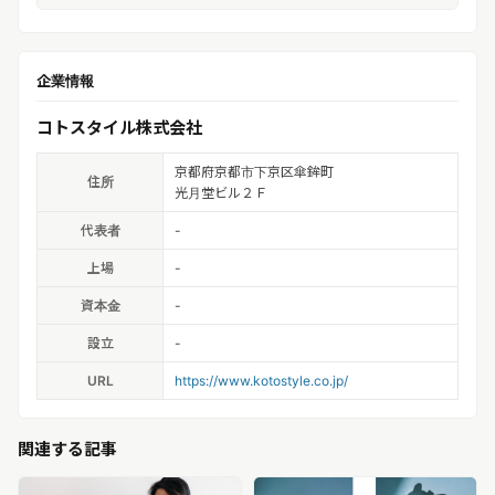
企業情報
コトスタイル株式会社
京都府京都市下京区傘鉾町
住所
光月堂ビル２Ｆ
代表者
-
上場
-
資本金
-
設立
-
URL
https://www.kotostyle.co.jp/
関連する記事