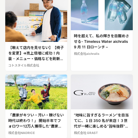
時を超えて、私の輝きを目醒めさ
せる- Timeless Water aichralis
9 月 11 日ローンチ –
【敢えて店内を見せない】【椅子
を変更】⇒売上倍増に成功！内
株式会社aichralis
装・メニュー・価格などを刷新
し、売上をV字回復！立て直しの
コトスタイル株式会社
プロフェッショナル 穴澤陸平
（あなざわ・ろっぺい）＜コトス
タイル株式会社 代表取締役＞※穴
澤氏へのインタビュー取材が可能
です！
「農家がキツい・汚い・稼げない
“地味に旨すぎるラーメン”を目当
時代は終わり！」 開始半年でフ
てに、１日 350 名が来店！３世
ォロワー12万⼈獲得した“農家イ
代が一緒に楽しめる“旨味抜群”の
ンフルエンサー”がリアルイベン
味噌ラーメン店「北海道らーめん
株式会社NAORICE
株式会社 GRAST
トを8月6日開催
みそ熊」