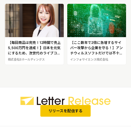
【毎回商品は完売！12時間で売上
【ここ数年で2倍に急増するサイ
5,500万円を達成！】日本を元気
バー攻撃から企業を守る！】アン
にするため、次世代のライブコマ
チウィルスソフトだけでは不十
―サーを育成！中国出身の
分！”ログ保管”で被害を抑える！
株式会社Sホールディングス
インフォサイエンス株式会社
TikToker／ライブコマーサー 燕
サイバー攻撃対策のスペシャリス
咏靖(エン ヨンジン)※燕氏・参加
ト 安達 賢一郎 ※安達氏へのイン
学生へのインタビュー取材・密着
タビュー取材が可能です
取材が可能です！
リリースを配信する