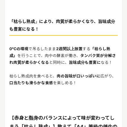
「枯らし熟成」により、肉質が柔らかくなり、旨味成分
も豊富になる！
0℃の環境
で吊るしたまま
2週間以上放置
する
「枯らし熟
成」
を行うことで、肉中の酵素が働き、
タンパク質が分解さ
れ肉質が柔らかくなる
と同時に、
旨味成分も豊富に
なる！
枯らし熟成肉を食べると、
肉の旨味が口いっぱいに
広がり、
口当たりも滑らかな食感
を楽しめる！
【赤身と脂身のバランスによって味が変わってし
まう「枯らし熟成」】敢えて「A4」等級の雌牛の