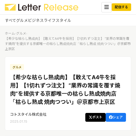
☰
配信する
すべて
グルメ
ビジネス
ライフスタイル
ホーム
›
グルメ
›
✕
ログイン
✕
【希少な枯らし熟成肉】【敢えてA4牛を採用】【1切れずつ注文】 ”業界の常識を覆
す焼肉”を提供する京都唯一の枯らし熟成焼肉店「枯らし熟成 焼肉つつい」＠京都市
上京区
すべての記事
配信
プレスリリース配信ユーザー
企業ユーザーでログイン
グルメ
グルメ
する
受信
【希少な枯らし熟成肉】【敢えてA4牛を採
レターリリース受信ユーザー
ビジネス
メディアユーザーでログインする
用】【1切れずつ注文】 ”業界の常識を覆す焼
レターリリースを受信（メディア登
肉”を提供する京都唯一の枯らし熟成焼肉店
録）
ライフスタイル
「枯らし熟成 焼肉つつい」＠京都市上京区
コトスタイル株式会社
無料会員登録
ポスト
シェア
2025.01.15
ログイン