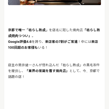
京都で唯一「枯らし熟成」
を店名に冠した焼肉店
「枯らし熟
成焼肉つつい」
。
Google評価4.6
を誇り、
来店客の7割がご常連
！中には
来店
100回超のお客様も
いる！
店主の筒井健一さんが惚れ込んだ「枯らし熟成」の黒毛和牛
を提供し、
「業界の常識を覆す焼肉店」
として、今、京都で
話題の店！