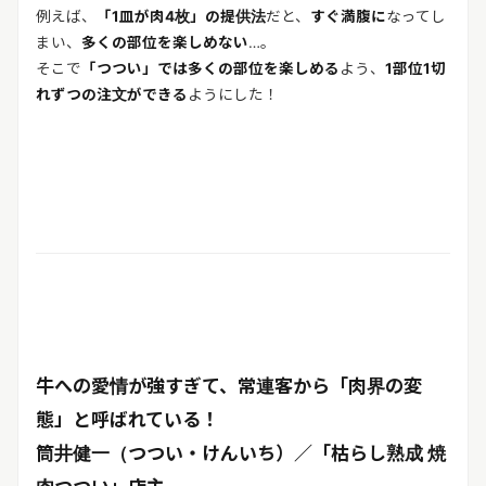
例えば、
「1皿が肉4枚」の提供法
だと、
すぐ満腹に
なってし
まい、
多くの部位を楽しめない
…。
そこで
「つつい」では多くの部位を楽しめる
よう、
1部位1切
れずつの注文ができる
ようにした！
牛への愛情が強すぎて、常連客から「肉界の変
態」と呼ばれている！
筒井健一（つつい・けんいち）／「枯らし熟成 焼