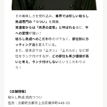
その美味しさを惚れ込み、
業界では珍しい枯らし
熟成専門の「つつい」
を開業。
常連客からは「肉界の変態」と呼ばれる
ほど、
牛
への愛情
が強い！
枯らし熟成へのこだわり
だけでなく、
部位別にカ
ッティング法
を変えている。
また、従来店では「上タン」「上カルビ」など部
位をランク付けするが、
どの部位も希少価値が高
いと考え、ランク付けしない
というこだわりぶ
り！
【店舗情報】
枯らし熟成 焼肉つつい
住所：京都府京都市上京区梶井町448-33