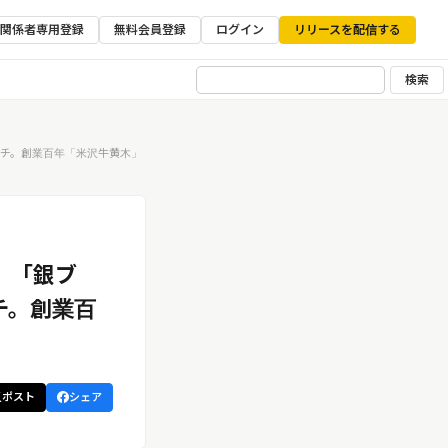
ア関係者専用登録
無料会員登録
ログイン
リリースを配信する
検索
チ。創業百年「米沢牛黄木」
。「銀ブ
チ。創業百
ポスト
シェア