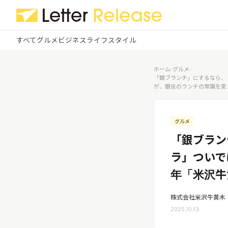
すべて
グルメ
ビジネス
ライフスタイル
✕
ログイン
✕
ホーム
›
グルメ
›
「銀ブランチ」にするなら、
が、銀座のランチの常識を変
すべての記事
配信
プレスリリース配信ユーザー
企業ユーザーでログイン
グルメ
する
グルメ
受信
レターリリース受信ユーザー
「銀ブラン
ビジネス
メディアユーザーでログインする
ラ」ついで
レターリリースを受信（メディア登
録）
ライフスタイル
年「米沢牛
株式会社米沢牛黄木
無料会員登録
2025.10.13
ログイン