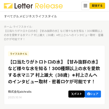
☰
配信する
すべて
グルメ
ビジネス
ライフスタイル
ホーム
›
ライフスタイル
›
✕
ログイン
✕
【口当たりがトロトロの水】【甘み抜群の水】など様々な水を知る！300種類以上
の水を愛飲する水マニア 村上雄大（38歳）※村上さんへのインタビュー取材・密着
ロケが可能です！
すべての記事
配信
プレスリリース配信ユーザー
企業ユーザーでログイン
ライフスタイル
グルメ
する
受信
【口当たりがトロトロの水】【甘み抜群の水】
レターリリース受信ユーザー
ビジネス
メディアユーザーでログインする
など様々な水を知る！300種類以上の水を愛飲
レターリリースを受信（メディア登
する水マニア 村上雄大（38歳）※村上さんへ
録）
ライフスタイル
のインタビュー取材・密着ロケが可能です！
株式会社aichralis
無料会員登録
ポスト
シェア
2025.10.14
ログイン