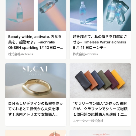
Beauty within, activate. 内なる
時を超えて、私の輝きを目醒めさ
美を、起動せよ。 -aichralis
せる- Timeless Water aichralis
ONSEN sparkling 1月13日ロー
9 月 11 日ローンチ –
ンチ –
株式会社aichralis
株式会社aichralis
自分らしいデザインの指輪を作っ
“サラリーマン職人”が作った長財
てくれるとZ 世代から人気を博
布が、クラファンでシリーズ総額
す！店内アトリエで女性職人
１億円超の応援購入を達成！二刀
が“唯一無二の指輪”を作るブライ
流職人が開発した“小さな長財
ステータシー株式会社
ダルジュエリー専門店「atelier
布”「il modo（イルモード）」と
ST, CAT」
は