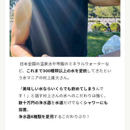
日本全国の温泉水や市販のミネラルウォーターな
ど、
これまで300種類以上の水を愛飲
してきたとい
う水マニアの村上雄大さん。
「
美味しい水ならいくらでも飲めてしまう
んで
す！」と話す村上さんの水へのこだわりは強く、
数十万円の浄水器
を
水道
だけでなく
シャワーにも
設置
。
浄水器6種類を愛用
するこだわりぶり！