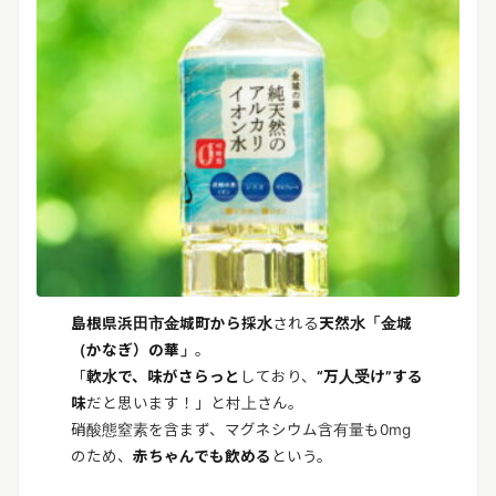
島根県浜田市金城町から採水
される
天然水「金城
（かなぎ）の華」
。
「
軟水で、味がさらっと
しており、
“万人受け”する
味
だと思います！」と村上さん。
硝酸態窒素を含まず、マグネシウム含有量も0mg
のため、
赤ちゃんでも飲める
という。