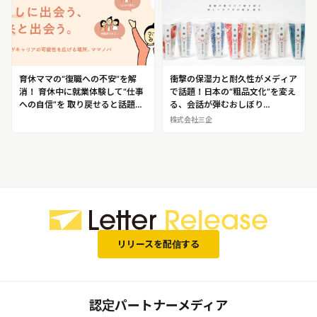
育休ママの“復職への不安”を解
衝撃の保湿力と耐久性がメディア
消！ 育休中に就業体験して“仕事
で話題！日本の“粗品文化”を変え
への自信”を 取り戻せると話題の
る、会話が弾むおしぼり
サービス業界初のママ向けボラン
「musubi（むすび）」
株式会社三企
ティア・インターンシップ「ママ
ボラン」
リリースを配信する
認定パートナーメディア