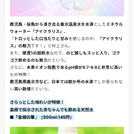
鹿児島・桜島から湧き出る垂水温泉水を水源
とした
ミネラル
ウォーター「アイクラリス」
。
「
トロッとした口当たりと甘み
を感じるのが、
『アイクラリ
ス』の魅力
です！」と村上さん。
また、
硬度1の超軟水
なので、
のど越しもスッと入り、ゴク
ゴク飲めるのも魅力
だという。
さらに、
水素イオン指数であるpH値が9.7-9.9と非常に高い
もの特徴！
鹿児島県垂水市など、日本では数か所の水源
でしか見られな
い
高い数値
だという。
さらっとした味わいが特徴！
島根で採水された赤ちゃんでも飲める天然水
■「金城の華」（500ml:145円）