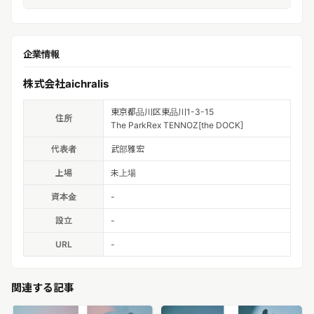
企業情報
株式会社aichralis
東京都品川区東品川1-3-15
住所
The ParkRex TENNOZ[the DOCK]
代表者
武部雅宏
上場
未上場
資本金
-
設立
-
URL
-
関連する記事