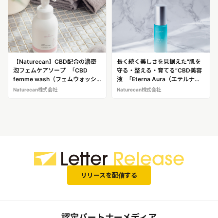
【Naturecan】CBD配合の濃密
長く続く美しさを見据えた“肌を
泡フェムケアソープ 「CBD
守る・整える・育てる”CBD美容
femme wash（フェムウォッシ
液 「Eterna Aura（エテルナ・
ュ）」が新発売！ やさしい泡で
オーラ）フェイスセラム」が新発
Naturecan株式会社
Naturecan株式会社
叶える、心と体に寄り添う毎日の
売！
セルフケア
リリースを配信する
認定パートナーメディア