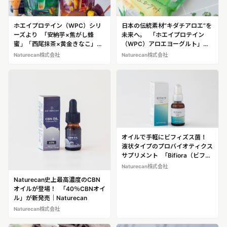
ホエイプロテイン（WPC）シリ
日本の伝統素材“キダチアロエ”を
ーズより 「安納芋×焦がし蜂
未来へ。 「ホエイプロテイン
蜜」「西尾抹茶×黄金きなこ」登
（WPC）アロエヨーグルト」が
場！ 自然素材にこだわった新フ
新登場！│Naturecan Fitness
Naturecan株式会社
Naturecan株式会社
レーバーを2種同時発売
│Naturecan Fitness
オイルで手軽にビフィズス菌！
液状タイプのプロバイオティクス
サプリメント 「Bifiora（ビフィ
オラ）」が新登場｜Naturecan
Naturecan株式会社
Naturecan史上最高濃度のCBN
オイルが登場！ 「40％CBNオイ
ル」が新発売｜Naturecan
Naturecan株式会社