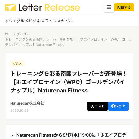
☰
配信する
すべて
グルメ
ビジネス
ライフスタイル
ホーム
›
グルメ
›
✕
ログイン
✕
トレーニングを彩る南国フレーバーが新登場！【ホエイプロテイン（WPC）ゴール
デンパイナップル】Naturecan Fitness
すべての記事
配信
プレスリリース配信ユーザー
グルメ
企業ユーザーでログイン
グルメ
する
トレーニングを彩る南国フレーバーが新登場！
受信
レターリリース受信ユーザー
【ホエイプロテイン（WPC）ゴールデンパイ
ビジネス
メディアユーザーでログインする
ナップル】Naturecan Fitness
レターリリースを受信（メディア登
録）
ライフスタイル
Naturecan株式会社
ポスト
シェア
2025.10.23
無料会員登録
ログイン
Naturecan Fitnessから9/17(水)19:00に「ホエイプロテ