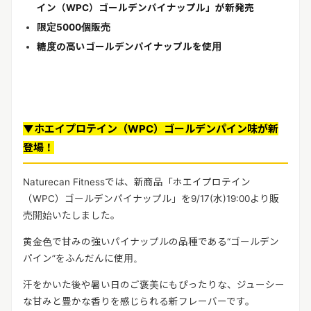
リリースを配信する
イン（WPC）ゴールデンパイナップル」が新発売
限定5000個販売
糖度の高いゴールデンパイナップルを使用
▼ホエイプロテイン（WPC）ゴールデンパイン味が新
登場！
Naturecan Fitnessでは、新商品「ホエイプロテイン
（WPC）ゴールデンパイナップル」を9/17(水)19:00より販
売開始いたしました。
黄金色で甘みの強いパイナップルの品種である“ゴールデン
パイン”をふんだんに使用。
汗をかいた後や暑い日のご褒美にもぴったりな、ジューシー
な甘みと豊かな香りを感じられる新フレーバーです。