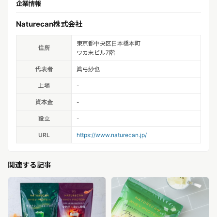
企業情報
Naturecan株式会社
東京都中央区日本橋本町
住所
ワカ末ビル7階
代表者
眞弓紗也
上場
-
資本金
-
設立
-
URL
https://www.naturecan.jp/
関連する記事