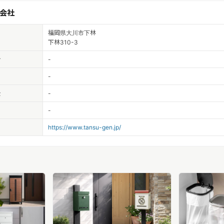
会社
福岡県大川市下林
下林310-3
者
-
-
金
-
-
https://www.tansu-gen.jp/