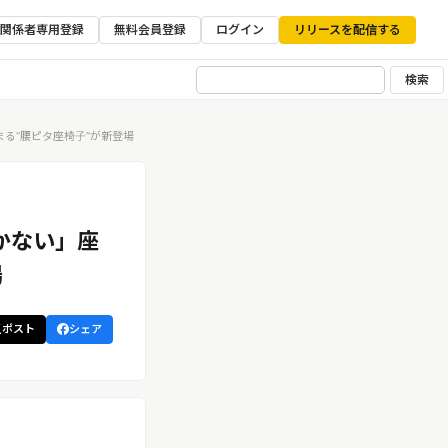
ア関係者専用登録
無料会員登録
ログイン
リリースを配信する
検索
る“腰ピタ座椅子”が新登場
かない」座
場
ポスト
シェア