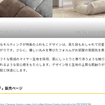
愛いふわもこデザイン
お部屋を柔らかい雰囲
なキルティングが特長のふわもこデザインは、見た目もおしゃれで可愛
がりです。さらに、優しい丸みを帯びたフォルムがお部屋の雰囲気を柔
フトな質感のマイヤー生地を採用。肌にしっとりと寄り添うような触り
れるような安心感をもたらします。デザイン性と生地の上質な肌触りが
段と快適にします。
子』販売ページ
tps://www.tansu-gen.jp/collections/zaisu/products/15200126