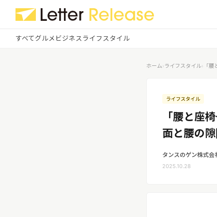
すべて
グルメ
ビジネス
ライフスタイル
✕
ログイン
✕
ホーム
›
ライフスタイル
›
「腰
すべての記事
配信
プレスリリース配信ユーザー
ライフスタイル
企業ユーザーでログイン
「腰と座椅
グルメ
する
受信
レターリリース受信ユーザー
面と腰の隙
ビジネス
メディアユーザーでログインする
レターリリースを受信（メディア登
タンスのゲン株式会
録）
ライフスタイル
2025.10.28
無料会員登録
ログイン