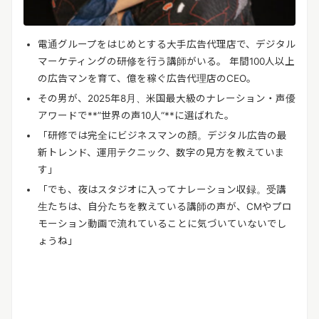
電通グループをはじめとする大手広告代理店で、デジタル
マーケティングの研修を行う講師がいる。
年間
100
人以上
の広告マンを育て、億を稼ぐ広告代理店の
CEO
。
その男が、
2025
年
8
月、米国最大級のナレーション・声優
アワードで
**”
世界の声
10
人
“**
に選ばれた。
「研修では完全にビジネスマンの顔。デジタル広告の最
新トレンド、運用テクニック、数字の見方を教えていま
す」
「でも、夜はスタジオに入ってナレーション収録。受講
生たちは、自分たちを教えている講師の声が、
CM
やプロ
モーション動画で流れていることに気づいていないでし
ょうね」