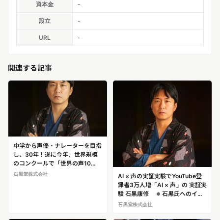
資本金
-
設立
-
URL
-
関連する記事
中学から声優・ナレーターを目指
し、30年！遂に今年、世界規模
のコンクールで「世界の声10
人」に選ばれた！ビジネスマンと
石黒堂株式会社
AI × 声の実証実験でYouTube登
声優の二刀流 石黒康修 ※石黒氏
録者3万人増「AI × 声」の 実証実
へのインタビュー・密着取材が可
験 石黒康修 ※ 石黒氏へのイン
能です！
タビュー・密着取材が可能です！
石黒堂株式会社