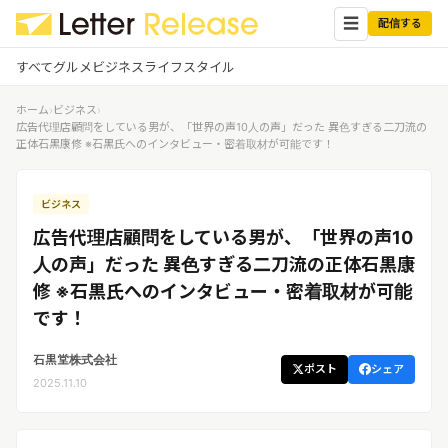
☰
配信する
すべて
グルメ
ビジネス
ライフスタイル
ホーム
›
ビジネス
›
✕
ログイン
✕
広告代理店顧問をしている男が、「世界の声10人の声」だった 異色すぎる二刀流の
正体石黒康修 ※石黒氏へのインタビュー・密着取材が可能です！
すべての記事
配信
プレスリリース配信ユーザー
ビジネス
企業ユーザーでログイン
グルメ
する
広告代理店顧問をしている男が、「世界の声10
受信
レターリリース受信ユーザー
人の声」だった 異色すぎる二刀流の正体石黒康
ビジネス
メディアユーザーでログインする
修 ※石黒氏へのインタビュー・密着取材が可能
レターリリースを受信（メディア登
録）
です！
ライフスタイル
石黒堂株式会社
ポスト
シェア
無料会員登録
2025.11.10
ログイン