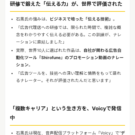
研修で鍛えた「伝える力」が、世界で評価された
石黒氏の強みは、
ビジネスで培った「伝える技術」
。
「広告代理店への研修では、限られた時間で、複雑な概
念をわかりやすく伝える必要がある。この訓練が、ナレ
ーションに直結しました」
実際、世界
10
人に選ばれた作品は、
自社が関わる広告自
動化ツール『
Shirofune
』のプロモーション動画のナレー
ション
。
「広告ツールを、技術への深い理解と情熱をもって語れ
るナレーター。それが評価されたんだと思います」
「複数キャリア」という生き方を、
Voicy
で発信
中
石黒氏は現在、音声配信プラットフォーム「
Voicy
」で
“
デ