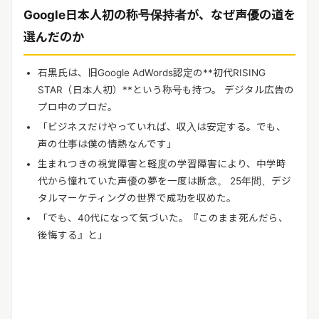
Google
日本人初の称号保持者が、なぜ声優の道を
選んだのか
石黒氏は、旧
Google AdWords
認定の
**
初代
RISING
STAR
（日本人初）
**
という称号も持つ。 デジタル広告の
プロ中のプロだ。
「ビジネスだけやっていれば、収入は安定する。でも、
声の仕事は僕の情熱なんです」
生まれつきの視覚障害と軽度の学習障害により、中学時
代から憧れていた声優の夢を一度は断念。
25
年間、デジ
タルマーケティングの世界で成功を収めた。
「でも、
40
代になって気づいた。『このまま死んだら、
後悔する』と
」