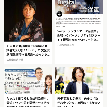
Voicy「デジタルマーケ合従軍」
週替わりパーソナリティ制スター
ト！現場を知る7名のマーケター
が毎日異なる視点で実践的ノウハ
石黒堂株式会社
AI × 声の実証実験でYouTube登
ウを配信。 ※石黒氏へのインタビ
録者3万人増「AI × 声」の 実証実
ュー・密着取材が可能です！
験 石黒康修 ※石黒氏へのインタ
ビュー・密着取材が可能です！
石黒堂株式会社
たった 1 日で終わる歯科治療や、
FP折原みわが提言 夫婦の半数
最短 1 分で虫歯を蒸発させる治療
がお金で対立。原因は ” すれ違い