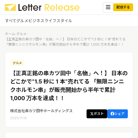
☰
配信する
すべて
グルメ
ビジネス
ライフスタイル
ホーム
›
グルメ
›
✕
ログイン
✕
【正真正銘の串カツ田中「名物」へ！】 日本のどこかで”1.5 秒に 1 本”売れてる
「無限ニンニクホルモン串」が販売開始から半年で累計 1,000 万本を達成！！
すべての記事
配信
プレスリリース配信ユーザー
グルメ
企業ユーザーでログイン
グルメ
する
【正真正銘の串カツ田中「名物」へ！】 日本の
受信
レターリリース受信ユーザー
どこかで”1.5 秒に 1 本”売れてる 「無限ニンニ
ビジネス
メディアユーザーでログインする
クホルモン串」が販売開始から半年で累計
レターリリースを受信（メディア登
録）
1,000 万本を達成！！
ライフスタイル
株式会社串カツ田中ホールディングス
ポスト
シェア
無料会員登録
2025.11.10
ログイン