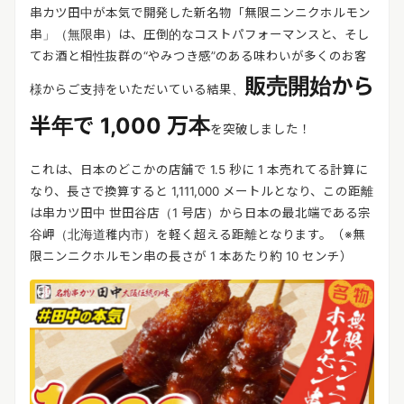
リリースを配信する
串カツ田中が本気で開発した新名物「無限ニンニクホルモン
串」（無限串）は、圧倒的なコストパフォーマンスと、そし
てお酒と相性抜群の“やみつき感”のある味わいが多くのお客
販売開始から
様からご支持をいただいている
結果、
半年で 1,000 万本
を突破しました！
これは、日本のどこかの店舗で 1.5 秒に 1 本売れてる計算に
なり、長さで換算すると 1,111,000 メートルとなり、この距離
は串カツ田中 世田谷店（1 号店）から日本の最北端である宗
谷岬（北海道稚内市）を軽く超える距離となります。（※無
限ニンニクホルモン串の長さが 1 本あたり約 10 センチ）