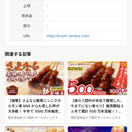
上場
-
資本金
-
設立
-
URL
https://kushi-tanaka.com/
関連する記事
【衝撃】さよなら無限ニンニクホ
【串カツ田中が本気で開発した、
ルモン串 SNS からも悲しむ声が
今までにない串カツ】販売開始 3
大多数！ 半年で 1000 万本販売
ヵ月で累計 500 万本突破！！
の無限ニンニクホルモン串が年内
「無限ニンニクホルモン串」
株式会社串カツ田中ホールディングス
株式会社串カツ田中ホールディングス
で販売終了！！ そして…新無限
○○ホルモン串への挑戦