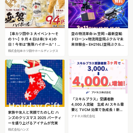
【串カツ田中 3 大イベント～そ
空の物流革命 in 笠岡 ~最新空輸
の 1～】9 月 4 日は串(９４)の
ドローン×物流用空飛ぶクルマ未
日！今年は“無限ハイボール”！！
来体験会~ EH216L(空飛ぶクル
～限定串も販売～
マ) ※物流用「空飛ぶクルマ」の
株式会社串カツ田中ホールディングス
取材が可能です!
「スキルプラス」受講者数
4,000 人突破 生成 AI スキル需
要と TVCM 効果で急成長！新サ
家族や友人と笑顔でたのしむ ハ
ポート体制で、社会人の“スキル
アドネス株式会社
ンズのクリスマス 2025 パーティ
アップ”を後押し
ーを盛り上げるアイテムが充実
株式会社ハンズ