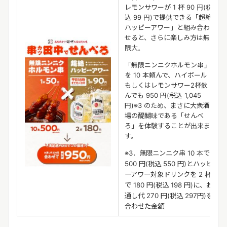
レモンサワーが 1 杯 90 円(税
込 99 円)で提供できる「超絶
ハッピーアワー」と組み合わ
せると、さらに楽しみ方は無
限大。
「無限ニンニクホルモン串」
を 10 本頼んで、ハイボール
もしくはレモンサワー2杯飲
んでも 950 円(税込 1,045
円)※3 のため、まさに大衆酒
場の醍醐味である「せんべ
ろ」を体験することが出来ま
す。
※3．無限ニンニク串 10 本で
500 円(税込 550 円)とハッピ
ーアワー対象ドリンクを 2 杯
で 180 円(税込 198 円)に、お
通し代 270 円(税込 297円)を
合わせた金額