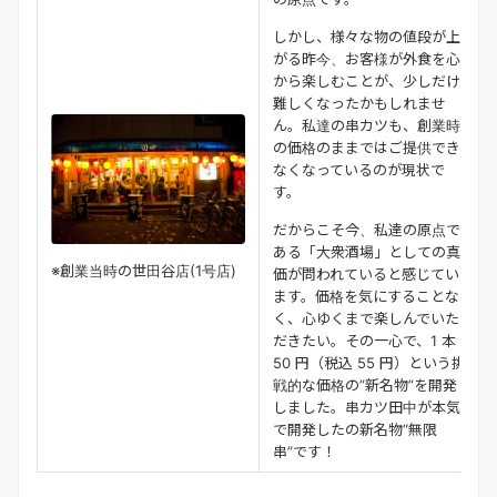
しかし、様々な物の値段が上
がる昨今、お客様が外食を心
から楽しむことが、少しだけ
難しくなったかもしれませ
ん。私達の串カツも、創業時
の価格のままではご提供でき
なくなっているのが現状で
す。
だからこそ今、私達の原点で
ある「大衆酒場」としての真
※創業当時の世田谷店(1号店)
価が問われていると感じてい
ます。価格を気にすることな
く、心ゆくまで楽しんでいた
だきたい。その一心で、1 本
50 円（税込 55 円）という挑
戦的な価格の”新名物”を開発
しました。串カツ田中が本気
で開発したの新名物“無限
串”です！