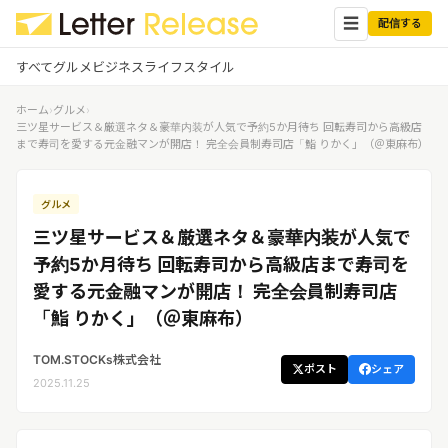
☰
配信する
すべて
グルメ
ビジネス
ライフスタイル
ホーム
›
グルメ
›
✕
ログイン
✕
三ツ星サービス＆厳選ネタ＆豪華内装が人気で予約5か月待ち 回転寿司から高級店
まで寿司を愛する元金融マンが開店！ 完全会員制寿司店「鮨 りかく」（＠東麻布）
すべての記事
配信
プレスリリース配信ユーザー
グルメ
企業ユーザーでログイン
グルメ
する
三ツ星サービス＆厳選ネタ＆豪華内装が人気で
受信
レターリリース受信ユーザー
予約5か月待ち 回転寿司から高級店まで寿司を
ビジネス
メディアユーザーでログインする
愛する元金融マンが開店！ 完全会員制寿司店
レターリリースを受信（メディア登
録）
「鮨 りかく」（＠東麻布）
ライフスタイル
TOM.STOCKs株式会社
ポスト
シェア
無料会員登録
2025.11.25
ログイン