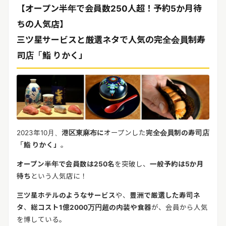
リリースを配信する
【オープン半年で会員数250人超！予約5か月待
ちの人気店】
三ツ星サービスと厳選ネタで人気の完全会員制寿
司店「鮨 りかく」
2023
年
10
月、
港区東麻布に
オープンした
完全会員制の寿司店
「鮨
りかく」
。
オープン半年で会員数は
250
名
を突破し、
一般予約は
5
か月
待ち
という人気店に！
三ツ星ホテルのようなサービス
や、
豊洲で厳選した寿司ネ
タ
、
総コスト
1
億
2000
万円超の内装や食器
が、会員から人気
を博している。