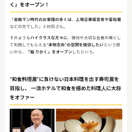
く」をオープン！
「
金融マン時代のお客様の多くは
、
上場企業経営者や富裕層
などの方でした」と村田さん。
そのような
ハイクラスな方々に
、接待や大切な会食の場とし
て利用してもらえる
“
本物志向
”
の空間を提供したい
という想
いから、
「鮨
りかく」をオープン
したという。
“和食料理屋”に負けない日本料理を出す寿司屋を
目指し、 一流ホテルで和食を極めた料理人に大将
をオファー