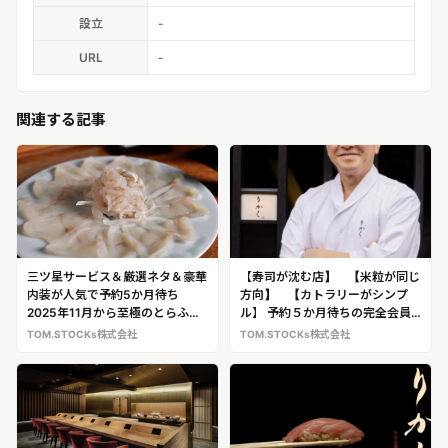
設立
-
URL
-
関連する記事
三ツ星サービス＆厳選ネタ＆豪華
【寿司が沈む店】 【米粒が同じ
内装が人気で予約5か月待ち
方向】 【カトラリーがシンプ
2025年11月から至極のとらふぐ
ル】 予約５か月待ちの完全会員
フルコースを提供！ 完全会員制
制寿司店「鮨 りかく」大将 荻根
TOM.STOCKs株式会社
TOM.STOCKs株式会社
寿司店「鮨 りかく」（＠東麻
澤勝利、直伝！美味しい寿司屋の
布）
見分け方 ※荻根澤氏への取材・店
舗ロケも可能です