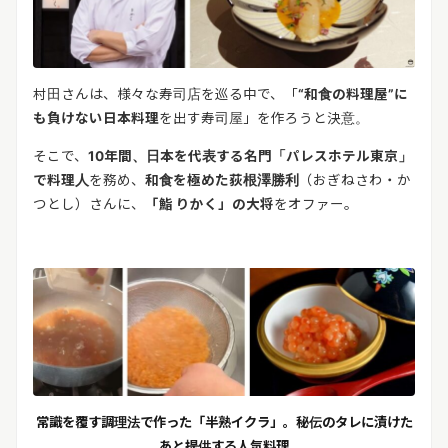
村田さんは、様々な寿司店を巡る中で、「
“
和食の料理屋
”
に
も負けない日本料理
を出す寿司屋」を作ろうと決意。
そこで、
10
年間、日本を代表する名門「パレスホテル東京」
で料理人
を務め、
和食を極めた荻根澤勝利
（おぎねさわ・か
つとし）
さんに、
「鮨
りかく」の大将
をオファー。
常識を覆す調理法で作った「半熟イクラ」。秘伝のタレに漬けた
あと提供する人気料理