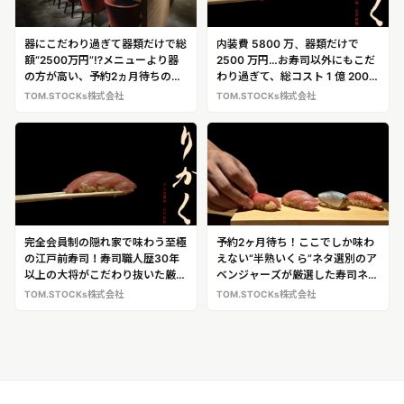
器にこだわり過ぎて器類だけで総
内装費 5800 万、器類だけで
額“2500万円”⁉メニューより器
2500 万円…お寿司以外にもこだ
の方が高い、予約2ヵ月待ちの完
わり過ぎて、総コスト 1 億 2000
全会員制寿司店 寿司店「鮨 り
万のお寿司屋さん 完全会員制寿
TOM.STOCKs株式会社
TOM.STOCKs株式会社
かく」
司店「鮨 りかく」
完全会員制の隠れ家で味わう至極
予約2ヶ月待ち！ここでしか味わ
の江戸前寿司！寿司職人歴30年
えない“半熟いくら”ネタ選別のア
以上の大将がこだわり抜いた厳選
ベンジャーズが厳選した寿司ネタ
ネタを味わえる「鮨 りかく」
を提供！完全会員制の寿司店
TOM.STOCKs株式会社
TOM.STOCKs株式会社
「鮨 りかく」