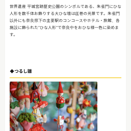
世界遺産 平城宮跡歴史公園のシンボルである、朱雀門にひな
人形を数千体お飾りする大ひな壇は圧巻の光景です。朱雀門
以外にも奈良県下の主要駅のコンコースやホテル・旅館、各
施設に飾られた”ひな人形”で奈良中をおひな様一色に染めま
す。
◆つるし雛