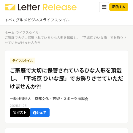
☰
配信する
すべて
グルメ
ビジネス
ライフスタイル
ホーム
›
ライフスタイル
›
✕
ログイン
✕
ご家庭で大切に保管されているひな人形を頂戴し、「平城京 ひいな節」でお飾りさ
せていただけませんか⁈
すべての記事
配信
プレスリリース配信ユーザー
ライフスタイル
企業ユーザーでログイン
グルメ
する
ご家庭で大切に保管されているひな人形を頂戴
受信
レターリリース受信ユーザー
し、「平城京 ひいな節」でお飾りさせていただ
ビジネス
メディアユーザーでログインする
けませんか⁈
レターリリースを受信（メディア登
録）
ライフスタイル
一般社団法人 京都文化・芸術・スポーツ振興会
2025.11.25
ポスト
シェア
無料会員登録
ログイン