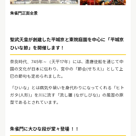
朱雀門正面全景
聖武天皇が創建した平城京と東院庭園を中心に「平城京
ひいな節」を開催します！
奈良時代、745年～（天平17年）には、遣唐使船を通じて中
国の文化が日本に伝わり、宮中の「節会(せちえ)」として上
巳の節句も定められました。
「ひいな」とは病気や禍いを身代わりになってくれる「ヒト
ガタ(人形)」を川に流す「流し雛 (ながしびな)」の風習の原
型であるとされています。
朱雀門に大ひな段が堂々登場 ！！