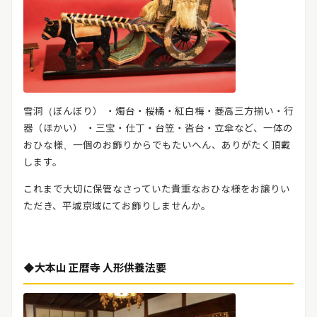
雪洞（ぼんぼり） ・燭台・桜橘・紅白梅・菱高三方揃い・行
器（ほかい） ・三宝・仕丁・台笠・沓台・立傘など、一体の
おひな様、一個のお飾りからでもたいへん、ありがたく頂戴
します。
これまで大切に保管なさっていた貴重なおひな様をお譲りい
ただき、平城京域にてお飾りしませんか。
◆大本山 正暦寺 人形供養法要