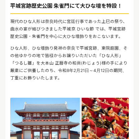
リリースを配信する
平城宮跡歴史公園 朱雀門にて大ひな壇を特設！
現代のひな人形は奈良時代に宮廷行事であった上巳の祭り、
曲水の宴が結びつきました平城京 ひいな節 では、平城宮跡
歴史公園・朱雀門を中心に大ひな壇飾りをおこないます。
ひな人形、ひな壇飾り発祥の奈良で平城宮跡、東院庭園、そ
の他ゆかりの地で皆様からお譲りいただいた「ひな人形」
「つるし雛」を大本山 正暦寺の和尚(わじょう)様の手により
厳粛にご供養したのち、令和8年2月21日～4月12日の期間、
丁重にお飾りいたします。