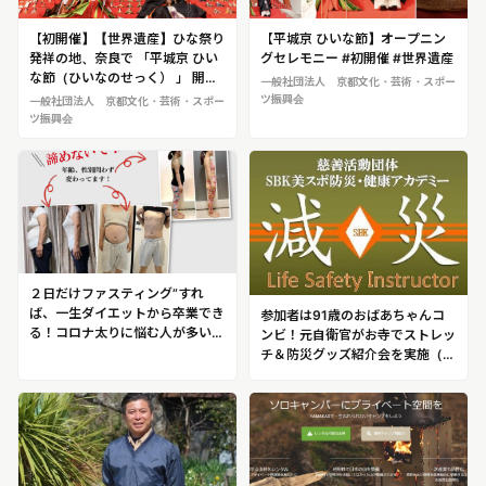
【初開催】【世界遺産】ひな祭り
【平城京 ひいな節】オープニン
発祥の地、奈良で 「平城京 ひい
グセレモニー #初開催 #世界遺産
な節（ひいなのせっく） 」 開
一般社団法人 京都文化・芸術・スポー
催！ 於 平城宮跡歴史公園
ツ振興会
一般社団法人 京都文化・芸術・スポー
ツ振興会
２日だけファスティング”すれ
ば、一生ダイエットから卒業でき
参加者は91歳のおばあちゃんコ
る！コロナ太りに悩む人が多い
ンビ！元⾃衛官がお寺でストレッ
今、注目のダイエット法が登場！
チ＆防災グッズ紹介会を実施（毎
「５：２（ファイブツー）ダイエ
週⽉曜10時）
ット」