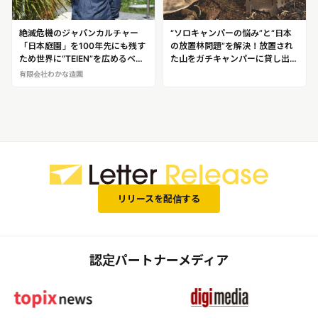
絶滅危機のジャパンカルチャー
“ソロキャンパーの悩み”と“日本
「日本庭園」を100年先にも残す
の放置林問題”を解決！放置され
ため世界に“TEIEN”を広めるベテ
た山をガチキャンパーに貸し出せ
ラン造園師！「わかな造園」2代
る山林シェアサービス
有限会社わかな造園
目 若菜義大
「YAMAKAS（ヤマカス）」
リリースを配信する
認定パートナーメディア