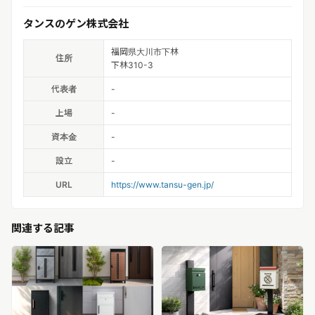
タンスのゲン株式会社
福岡県大川市下林
住所
下林310-3
代表者
-
上場
-
資本金
-
設立
-
URL
https://www.tansu-gen.jp/
関連する記事