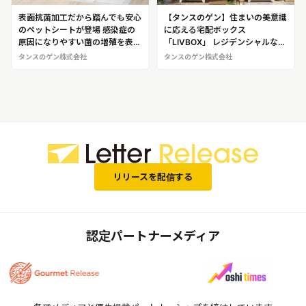
表面抗菌加工だから踏んでも安心
【タンスのゲン】住まいの美意識
のペットシートが登場 感染症の
に応える宅配ボックス
原因になりやすい菌の増殖を表面
「LIVBOX」 レジデンシャルな美
からカット
しさと実用性を兼ね備えた新モデ
タンスのゲン株式会社
タンスのゲン株式会社
ルが登場！
リリースを配信する
認定パートナーメディア