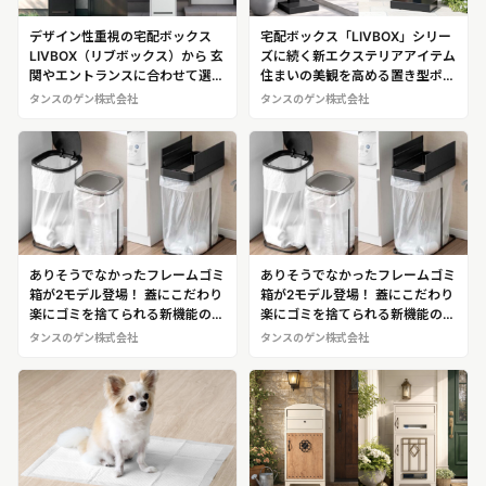
デザイン性重視の宅配ボックス
宅配ボックス「LIVBOX」シリー
LIVBOX（リブボックス）から 玄
ズに続く新エクステリアアイテム
関やエントランスに合わせて選べ
住まいの美観を高める置き型ポス
る宅配ボックスが登場！
ト「LIVPOST」シリーズ登場
タンスのゲン株式会社
タンスのゲン株式会社
ありそうでなかったフレームゴミ
ありそうでなかったフレームゴミ
箱が2モデル登場！ 蓋にこだわり
箱が2モデル登場！ 蓋にこだわり
楽にゴミを捨てられる新機能の搭
楽にゴミを捨てられる新機能の搭
載
載
タンスのゲン株式会社
タンスのゲン株式会社