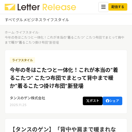
☰
配信する
すべて
グルメ
ビジネス
ライフスタイル
ホーム
›
ライフスタイル
›
✕
ログイン
✕
今年の冬はこたつと一体化！これが本当の“着るこたつ” こたつ布団でまとって背中
まで暖か“着るこたつ掛け布団”新登場
すべての記事
配信
プレスリリース配信ユーザー
ライフスタイル
企業ユーザーでログイン
グルメ
する
今年の冬はこたつと一体化！これが本当の“着
受信
レターリリース受信ユーザー
るこたつ” こたつ布団でまとって背中まで暖
ビジネス
メディアユーザーでログインする
か“着るこたつ掛け布団”新登場
レターリリースを受信（メディア登
録）
ライフスタイル
タンスのゲン株式会社
ポスト
シェア
2025.11.25
無料会員登録
ログイン
【タンスのゲン】「背中や肩まで暖まれな