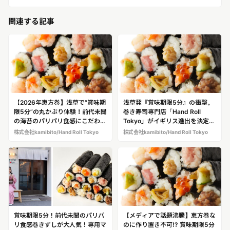
関連する記事
【2026年恵方巻】浅草で“賞味期
浅草発『賞味期限5分』の衝撃。
限5分”の丸かぶり体験！前代未聞
巻き寿司専門店「Hand Roll
の海苔のパリパリ食感にこだわっ
Tokyo」がイギリス進出を決定！
た「Hand Roll Toky o」の恵方巻
日本発の“完全食”がファストフー
株式会社kamibito/Hand Roll Tokyo
株式会社kamibito/Hand Roll Tokyo
ドの常識を変える
賞味期限5分！前代未聞のパリパ
【メディアで話題沸騰】恵方巻な
リ食感巻きずしが大人気！専用マ
のに作り置き不可!? 賞味期限5分