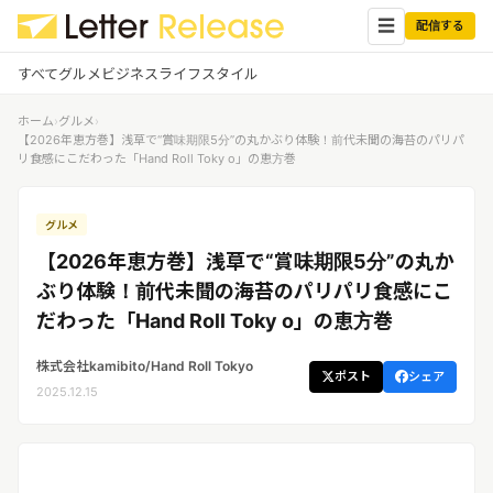
☰
配信する
すべて
グルメ
ビジネス
ライフスタイル
ホーム
›
グルメ
›
✕
ログイン
✕
【2026年恵方巻】浅草で“賞味期限5分”の丸かぶり体験！前代未聞の海苔のパリパ
リ食感にこだわった「Hand Roll Toky o」の恵方巻
すべての記事
配信
プレスリリース配信ユーザー
グルメ
企業ユーザーでログイン
グルメ
する
【2026年恵方巻】浅草で“賞味期限5分”の丸か
受信
レターリリース受信ユーザー
ぶり体験！前代未聞の海苔のパリパリ食感にこ
ビジネス
メディアユーザーでログインする
だわった「Hand Roll Toky o」の恵方巻
レターリリースを受信（メディア登
録）
ライフスタイル
株式会社kamibito/Hand Roll Tokyo
ポスト
シェア
2025.12.15
無料会員登録
ログイン