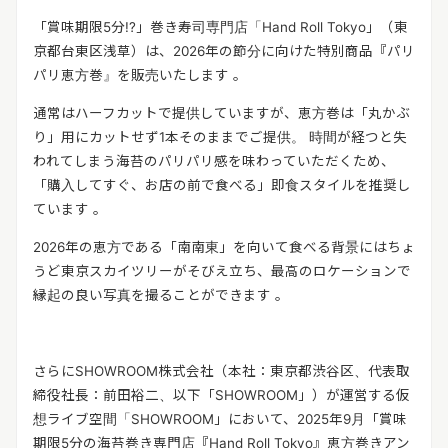
「賞味期限5分!?」巻き寿司専門店「Hand Roll Tokyo」（東
京都台東区浅草）は、2026年の節分に向けた特別商品『パリ
パリ恵方巻』を販売いたします 。
通常はハーフカットで提供していますが、恵方巻は「丸かぶ
り」用にカットせず1本そのままでご提供。 時間が経つと失
われてしまう海苔のパリパリ感を味わっていただくため、
「購入してすぐ、お店の前で食べる」即食スタイルを推奨し
ています 。
2026年の恵方である「南南東」を向いて食べる背景にはちょ
うど東京スカイツリーがそびえ立ち、最高のロケーションで
縁起の良い写真を撮ることができます 。
さらにSHOWROOM株式会社（本社：東京都渋谷区、代表取
締役社長：前田裕二、以下「SHOWROOM」）が運営する仮
想ライブ空間「SHOWROOM」において、2025年9月「賞味
期限5分の海苔巻き専門店『Hand Roll Tokyo』恵方巻きアン