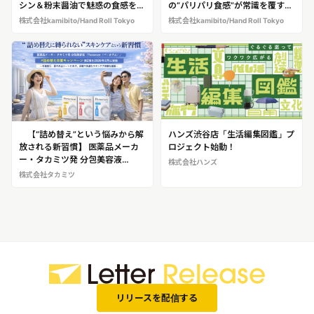
シン＆粉末醤油で魅惑の食感を実
の“パリパリ食感”が常識を覆す。
現！ 口コミ評価4.8の巻きずし専
浅草「Hand Roll Tokyo」が節分
株式会社kamibito/Hand Roll Tokyo
株式会社kamibito/Hand Roll Tokyo
門店「Hand Roll Tokyo」＠浅草
当日になんと全品割引提供。事前
※店舗ロケ・試食ロケ、仕掛け人
予約も本日スタート
の寺北氏への取材が可能です！
【“詰め替え”という悩みから解
ハンズ渋谷店「生活編集図鑑」プ
放される新習慣】 医薬品メーカ
ロジェクト始動！
ー・タカミツ発 分包美容液
株式会社ハンズ
「Perserum（パーセラム）」
株式会社タカミツ
「#詰め替え卒業キャンペーン」
第2弾を2026年2月に実施 ～卒業
旅行・春の外出シーンに向け、詰
め替え不要のスキンケアを提案～
リリースを配信する