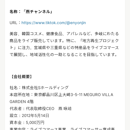
名称：「燕チャンネル」
URL
：
https://www.tiktok.com/@enyonjin
美容、韓国コスメ、健康食品、アパレルなど、多岐にわたる
商品をライブ販売しています。特に、「地方再生プロジェク
ト」に注力。宮城県や三重県などの特産品をライブコマース
で展開し、地域活性化の一助となることを目指しています。
【会社概要】
社名：株式会社
S
ホールディング
本店所在地：東京都品川区上大崎
3-5-11 MEGURO VILLA
GARDEN 4
階
代表者：代表取締役
CEO
燕 咏靖
設立：
2012
年
5
月
14
日
資本金：
5,000
万円
事業内容：ライブコマース事業、ライブコマーサー育成事