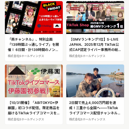
「燕チャンネル」、特別企画
【GMVランキング1位】S-LIVE
「139時間ぶっ通しライブ」を開
JAPAN、2025年12月 TikTok公
催！ 6日間・計139時間のノンス
式CAP認定ライバー事務所の総
トップライブに挑戦 11月GMV1
GMVで首位を獲得
株式会社Sホールディングス
株式会社Sホールディングス
位獲得を狙う、 ブラックフライ
デー限定の大型ライブ企画
【10/31開催】「ABITOKYO×伊
2日間で売上4,000万円超を達
藤園」初コラボ配信。限定商品を
成！三重から全国へ――TikTok
届けるTikTokライブコマースを
ライブコマース配信チャンネル
実施
『燕チャンネル』
株式会社Sホールディングス
株式会社Sホールディングス