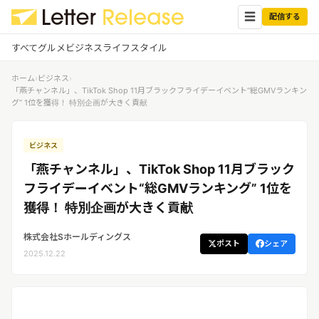
☰
配信する
すべて
グルメ
ビジネス
ライフスタイル
ホーム
›
ビジネス
›
✕
ログイン
✕
「燕チャンネル」、TikTok Shop 11月ブラックフライデーイベント“総GMVランキン
グ” 1位を獲得！ 特別企画が大きく貢献
すべての記事
配信
プレスリリース配信ユーザー
ビジネス
企業ユーザーでログイン
グルメ
する
「燕チャンネル」、TikTok Shop 11月ブラック
受信
レターリリース受信ユーザー
フライデーイベント“総GMVランキング” 1位を
ビジネス
メディアユーザーでログインする
獲得！ 特別企画が大きく貢献
レターリリースを受信（メディア登
録）
ライフスタイル
株式会社Sホールディングス
ポスト
シェア
2025.12.22
無料会員登録
ログイン