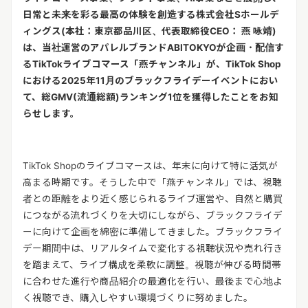
日常と未来を彩る最高の体験を創造する株式会社
S
ホールデ
ィングス
(
本社：東京都品川区、代表取締役
CEO
：
燕
咏靖
)
は、当社運営のアパレルブランド
ABITOKYO
が企画・配信す
る
TikTok
ライブコマース「燕チャンネル」が、
TikTok Shop
における
2025
年
11
月のブラックフライデーイベントにおい
て、総
GMV(
流通総額
)
ランキング
1
位を獲得したことをお知
らせします。
TikTok Shop
のライブコマースは、年末に向けて特に活気が
高まる時期です。そうした中で「燕チャンネル」では、視聴
者との距離をより近く感じられるライブ運営や、自然と購買
につながる流れづくりを大切にしながら、ブラックフライデ
ーに向けて企画を綿密に準備してきました。ブラックフライ
デー期間中は、リアルタイムで変化する視聴状況や売れ行き
を踏まえて、ライブ構成を柔軟に調整。視聴が伸びる時間帯
に合わせた進行や商品紹介の最適化を行い、最後まで心地よ
く視聴でき、購入しやすい環境づくりに努めました。