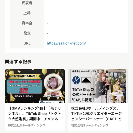
代表者
-
上場
-
資本金
-
設立
-
URL
https://saikoh-net.com/
関連する記事
【GMVランキング1位】「燕チャ
株式会社Sホールディングス、
ンネル」、TikTok Shop「トクト
TikTok公式クリエイターエージ
ク大感謝祭」期間中、チャンネル
ェンシーパートナー（CAP）と
別首位を獲得
して認定！
株式会社Sホールディングス
株式会社Sホールディングス