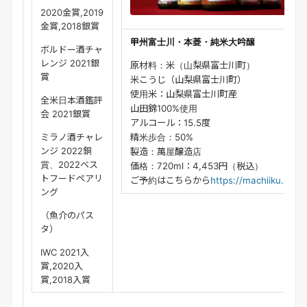
2020金賞,2019
金賞,2018銀賞
甲州富士川・本菱・純米大吟醸
ボルドー酒チャ
レンジ 2021銀
原材料：米（山梨県富士川町）
賞
米こうじ（山梨県富士川町）
使用米：山梨県富士川町産
全米日本酒鑑評
山田錦100%使用
会 2021銀賞
アルコール：15.5度
ミラノ酒チャレ
精米歩合：50%
ンジ 2022銅
製造：萬屋醸造店
賞、2022ベス
価格：720ml：4,453円（税込）
トフードペアリ
ご予約はこちらから
https://machiiku.store
ング
（魚介のパス
タ）
IWC 2021入
賞,2020入
賞,2018入賞