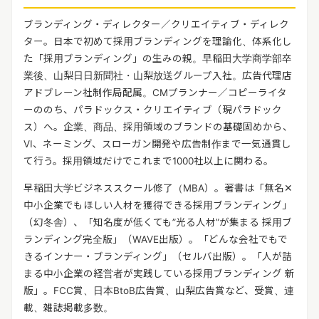
ブランディング・ディレクター／クリエイティブ・ディレク
ター。日本で初めて採用ブランディングを理論化、体系化し
た「採用ブランディング」の生みの親。早稲田大学商学部卒
業後、山梨日日新聞社・山梨放送グループ入社。広告代理店
アドブレーン社制作局配属。CMプランナー／コピーライタ
ーののち、パラドックス・クリエイティブ（現パラドック
ス）へ。企業、商品、採用領域のブランドの基礎固めから、
VI、ネーミング、スローガン開発や広告制作まで一気通貫し
て行う。採用領域だけでこれまで1000社以上に関わる。
早稲田大学ビジネススクール修了（MBA）。著書は「無名✕
中小企業でもほしい人材を獲得できる採用ブラ
ンディング」
（幻冬舎）、「知名度が低くても”光る人材”が集まる 採用ブ
ランディング完全版」（WAVE出
版）。「どんな会社でもで
きるインナー・ブランディング」（セルバ出版）。「人が詰
まる中小企業の経営
者が実践している採用ブランディング 新
版」。FCC賞、日本BtoB広告賞、山梨広告賞など、受賞、連
載、
雑誌掲載多数。