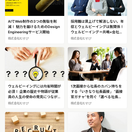
AIでWeb制作の3つの無駄を削
採用難は賃上げで解消しない。年
減！ 魅力を届けるためのDesign
収とウェルビーイングは無関係！
Engineeringサービス開始
ウェルビーイング＝共鳴×会社と
の重なり×仕事への満足
株式会社むすび
株式会社むすび
ウェルビーイングには内省時間が
1次面接から社長のカバン持ちを
必須！ 企業の歴史や物語が従業
する「いきなり社長面接」 ”面接
員の人生の使命の発見につなが
官ガチャ”を防ぐ「選べる社長面
る！
接」などを考案！ 1000社以上の
株式会社むすび
株式会社むすび
採用に携わるスペシャリスト 深
澤了（ふかさわ・りょう） ※深澤
氏へのインタビュー取材・密着取
材が可能です！