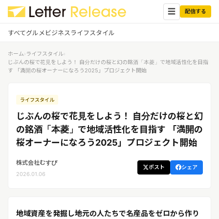
☰
配信する
すべて
グルメ
ビジネス
ライフスタイル
ホーム
›
ライフスタイル
›
✕
ログイン
✕
じぶんの桜で花見をしよう！ 自分だけの桜と幻の銘酒「本菱」で地域活性化を目指
す 「満開の桜オーナーになろう2025」プロジェクト開始
すべての記事
配信
プレスリリース配信ユーザー
ライフスタイル
企業ユーザーでログイン
グルメ
する
じぶんの桜で花見をしよう！ 自分だけの桜と幻
受信
レターリリース受信ユーザー
の銘酒「本菱」で地域活性化を目指す 「満開の
ビジネス
メディアユーザーでログインする
桜オーナーになろう2025」プロジェクト開始
レターリリースを受信（メディア登
録）
ライフスタイル
株式会社むすび
ポスト
シェア
2026.01.06
無料会員登録
ログイン
地域資産を発掘し地元の人たちで名産品をゼロから作り