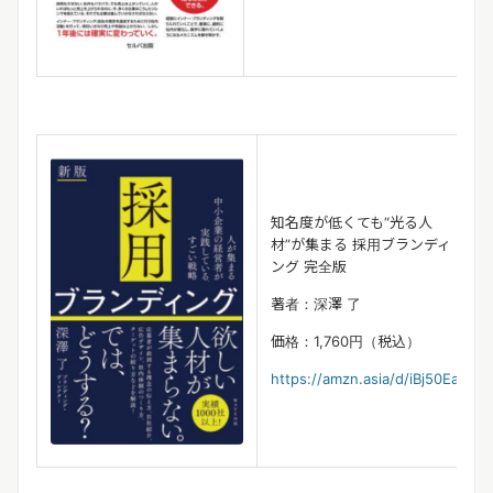
知名度が低くても“光る人
材”が集まる 採用ブランデ
ィ
ング 完全版
著者：深澤 了
価格：1,760円（税込）
https://amzn.asia/d/iBj5
0Ea