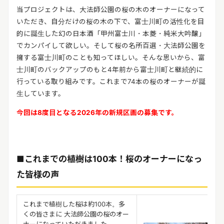
当プロジェクトは、大法師公園の桜の木のオーナーになって
い
ただき、自分だけの桜の木の下で、富士川町の活性化を目
的に誕生した幻の日本酒「甲州富士川・本菱・純米大吟醸」
でカンパイして欲しい。そして桜の名所百選・大法師公園を
擁する富士川町のことも知ってほしい。そんな思いから、富
士川町のバックアップのもと4年前から富士川町と継続的に
行っている取り組みです。これまで74本の桜のオーナーが
誕
生しています。
今回は8度目となる2026年の新規区画の募集です。
■これまでの植樹は100本！桜のオーナーになっ
た皆様の声
これまで植樹した桜は約100本。多
くの皆さまに 大法師公園の桜のオー
ナーになっていただきました。