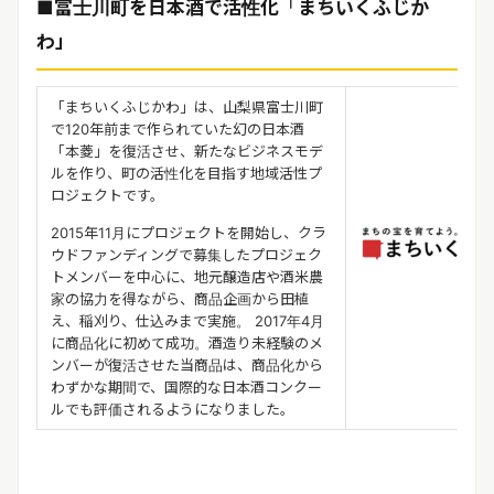
■富士川町を日本酒で活性化「まちいくふじか
わ」
「まちいくふじかわ」は、山梨県富士川町
で120年前まで作ら
れていた幻の日本酒
「本菱」を復活させ、新たなビジネスモデ
ル
を作り、町の活性化を目指す地域活性プ
ロジェクトです。
2015年11月にプロジェクトを開始し、クラ
ウドファンディン
グで募集したプロジェク
トメンバーを中心に、地元醸造店や酒米
農
家の協力を得ながら、商品企画から田植
え、稲刈り、仕込みま
で実施。 2017年4月
に商品化に初めて成功。酒造り未経験のメ
ンバーが復活させた当商品は、商品化から
わずかな期間で、国際的な日本酒コンクー
ルでも評価されるようになりました。