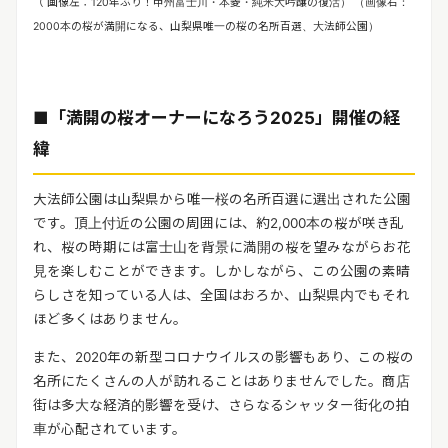
（
画像左：120
年ぶり！甲州富士川・本菱・純米大吟醸の復活） （画像右：
2000
本の桜が満開になる、山梨県唯一の桜の名所百選、大法師公園）
■「満開の桜オーナーになろう2025」開催の経
緯
大法師公園は山梨県から唯一桜の名所百選に選出された公園
です。頂上付近の公園の周囲には、約2,000本の桜が
咲き乱
れ、桜の時期には富士山を背景に満開の桜を望みながらお花
見を楽しむことができます。しかしながら、この公
園の素晴
らしさを知っている人は、全国はおろか、山梨県内でもそれ
ほど多くはありません。
また、2020年の新型コロナ
ウイルスの影響もあり、この桜の
名所にたくさんの人が訪れることはありませんでした。商店
街は多大な経済的影響を受
け、さらなるシャッター街化の拍
車が心配されています。