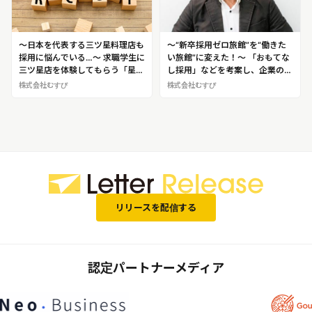
～日本を代表する三ツ星料理店も
～“新卒採用ゼロ旅館”を“働きた
採用に悩んでいる…～ 求職学生に
い旅館”に変えた！～ 「おもてな
三ツ星店を体験してもらう「星体
し採用」などを考案し、企業の採
感型採用」を実施 1,000 社以上
用をサポート 1,000 社以上の採
株式会社むすび
株式会社むすび
の採用に携わるスペシャリスト
用に携わるスペシャリスト 深澤
深澤了 ふかさわりょう ※深澤氏
了 ふかさわりょう ※深澤氏への
へのインタビュー取材・密着取材
インタビュー取材・密着取材が可
が可能です！
能です！
リリースを配信する
認定パートナーメディア