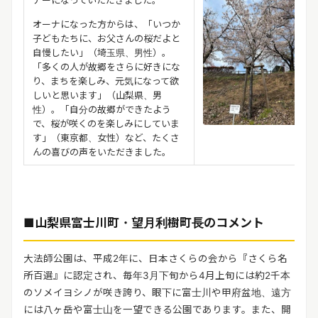
オーナになった方からは、「いつか
子どもたちに、お父さんの桜だよと
自慢したい」（埼玉県、男性）。
「多くの人が故郷をさらに好きにな
り、まちを楽しみ、元気になって欲
しいと思います」（山梨県、男
性）。「自分の故郷ができたよう
で、桜が咲くのを楽しみにしていま
す」（東京都、女性）など、たくさ
んの喜びの声をいただきました。
■山梨県富士川町・望月利樹町長のコメント
大法師公園は、平成2年に、日本さくらの会から『さくら名
所百選』に認定され、毎年3月下旬から4月上旬には約2千本
のソメイヨシノが咲き誇り、眼下に富士川や甲府盆地、遠方
には八ヶ岳や富士山を一望できる公園であります。また、開