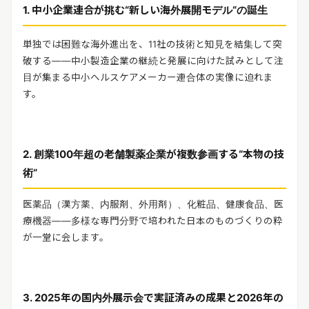
1.
中小企業連合が挑む
“
新しい海外展開モデル
“
の誕生
単独では困難な海外進出を、
11
社の技術と知見を結集して突
破する――中小製造企業の継続と発展に向けた試みとして注
目が集まる中小ヘルスケアメーカー連合体の実像に迫れま
す。
2.
創業
100
年超の老舗製薬企業が複数参画する
“
本物の技
術
“
医薬品（漢方薬、内服剤、外用剤）、化粧品、健康食品、医
療機器――多様な専門分野で培われた日本のものづくりの粋
が一堂に会します。
3. 2025
年の国内外展示会で実証済みの成果と
2026
年の