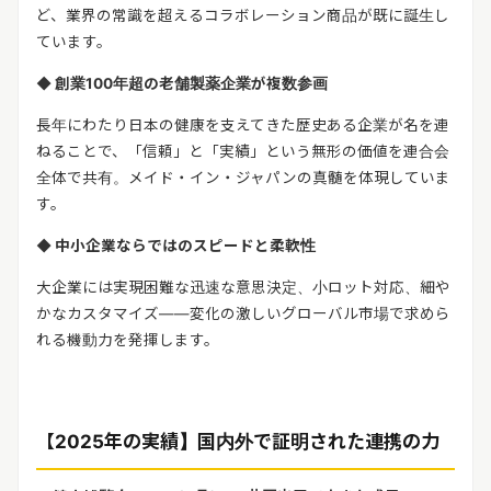
ど、業界の常識を超えるコラボレーション商品が既に誕生し
ています。
◆
創業
100
年超の老舗製薬企業が複数参画
長年にわたり日本の健康を支えてきた歴史ある企業が名を連
ねることで、「信頼」と「実績」という無形の価値を連合会
全体で共有。メイド・イン・ジャパンの真髄を体現していま
す。
◆
中小企業ならではのスピードと柔軟性
大企業には実現困難な迅速な意思決定、小ロット対応、細や
かなカスタマイズ――変化の激しいグローバル市場で求めら
れる機動力を発揮します。
【
2025
年の実績】国内外で証明された連携の力