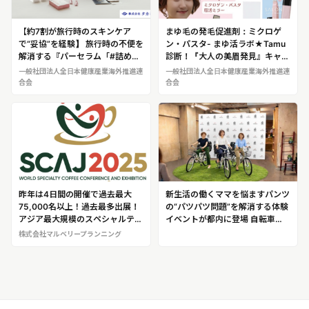
【約7割が旅行時のスキンケア
まゆ毛の発毛促進剤：ミクロゲ
で“妥協”を経験】 旅行時の不便を
ン・パスタ- まゆ活ラボ★Tamu
解消する『パーセラム「#詰め替
診断！『大人の美眉発見』キャン
え卒業」宣言 キャンペーン』を
ペーン -Instagramフォロー＆コ
一般社団法人全日本健康産業海外推進連
一般社団法人全日本健康産業海外推進連
12月24日より開始
メントでまゆ活グッズプレゼン
合会
合会
ト-
昨年は4日間の開催で過去最大
新生活の働くママを悩ますパンツ
75,000名以上！過去最多出展！
の“パツパツ問題”を解消する体験
アジア最大規模のスペシャルティ
イベントが都内に登場 自転車
コーヒーイベント「SCAJ
で“脱パツパツ”が体感できる 「パ
株式会社マルベリープランニング
2025」
ツパツ問題解消！座パンツ体験イ
ベント」開催