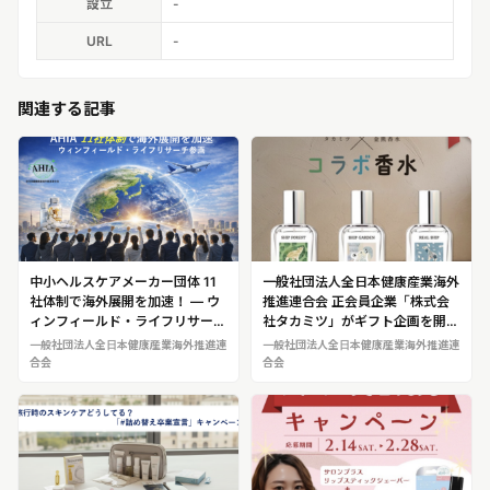
設立
-
URL
-
関連する記事
中小ヘルスケアメーカー団体 11
一般社団法人全日本健康産業海外
社体制で海外展開を加速！ — ウ
推進連合会 正会員企業「株式会
ィンフィールド・ライフリサーチ
社タカミツ」がギフト企画を開始
が新規参画 —
【“シップの香り好き”は約7割】
一般社団法人全日本健康産業海外推進連
一般社団法人全日本健康産業海外推進連
愛知のシップ薬 製造メーカー タ
合会
合会
カミツ×金熊香水 コラ​ボ香水 『S​
HIPオードパルファム』のギフト
企画を10月22日～開始