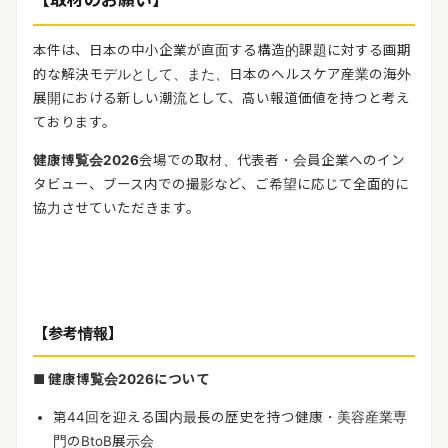
【取材のお願い】
本件は、日本の中小企業が直面する構造的課題に対する画期
的な解決モデルとして、また、日本のヘルスケア産業の海外
展開における新しい潮流として、高い報道価値を持つと考え
ております。
健康博覧会
2026
会場での取材、代表者・会員企業へのイン
タビュー、ブース内での撮影など、ご希望に応じて全面的に
協力させていただきます。
【参考情報】
■
健康博覧会
2026
について
第
44
回を迎える国内最長の歴史を持つ健康・美容産業専
門の
BtoB
展示会