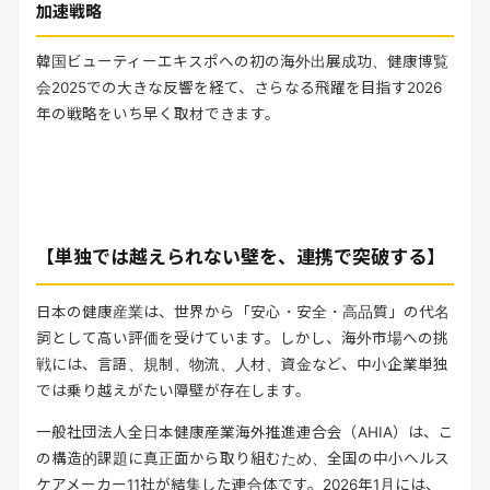
加速戦略
韓国ビューティーエキスポへの初の海外出展成功、健康博覧
会
2025
での大きな反響を経て、さらなる飛躍を目指す
2026
年の戦略をいち早く取材できます。
【単独では越えられない壁を、連携で突破する】
日本の健康産業は、世界から「安心・安全・高品質」の代名
詞として高い評価を受けています。しかし、海外市場への挑
戦には、言語、規制、物流、人材、資金など、中小企業単独
では乗り越えがたい障壁が存在します。
一般社団法人全日本健康産業海外推進連合会（
AHIA
）は、こ
の構造的課題に真正面から取り組むため、全国の中小ヘルス
ケアメーカー
11
社が結集した連合体です。
2026
年
1
月には、