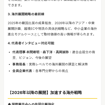
できます。
3.
海外展開戦略の最前線
2025
年の韓国出展の成果報告、
2026
年以降のアジア・中東
展開計画、越境
EC
や物流の具体的戦略など、中小企業の海外
進出モデルケースとして取材価値の高い情報が得られます。
4.
代表者インタビュー対応可能
代表理事
本間靖明・森下洋・高岡誠弥
：連合会設立の背
景、ビジョン、今後の展望
事務局長
：実務レベルでの海外展開の課題と解決策
会員企業代表
：各専門分野からの視点
【
2026
年以降の展開】加速する海外戦略
◆
国際展示会への共同出展強化