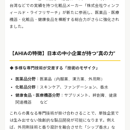
台湾などでの実績を持つ化粧品メーカー「株式会社ウィンフ
ィールド・ライフリサーチ」が新たに参画し、医薬品・医療
機器・化粧品・健康食品を横断する総合力がさらに強化され
ました。
【
AHIA
の特徴】日本の中小企業が持つ
“
真の力
“
◆
多様な専門技術が交差する「技術のモザイク」
医薬品分野
：医薬品（内服薬、漢方薬、外用剤）
化粧品分野
：スキンケア、ファンデーション、香水
健康食品・医療機器分野
：サプリメント、絆創膏、健康
関連機器 など
これらの異なる専門技術が掛け合わさることで、単独企業で
は生み出せない独創的な製品開発が可能になります。例え
ば、外用剤技術と香り設計を融合させた「シップ香水」な