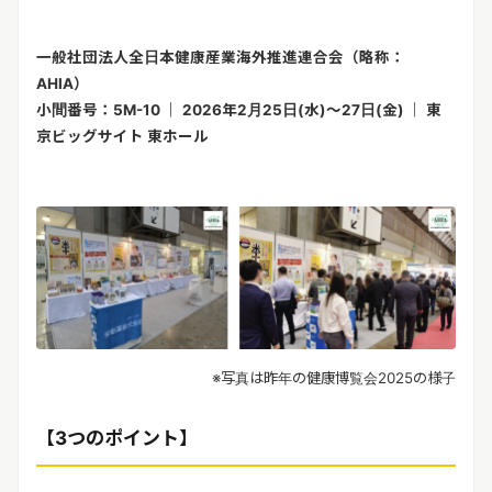
リリースを配信する
一般社団法人全日本健康産業海外推進連合会（略称：
AHIA
）
小間番号：
5M-10
｜
2026
年
2
月
25
日
(
水
)
～
27
日
(
金
)
｜
東
京ビッグサイト
東ホール
※
写真は昨年の健康博覧会
2025
の様子
【
3
つのポイント】