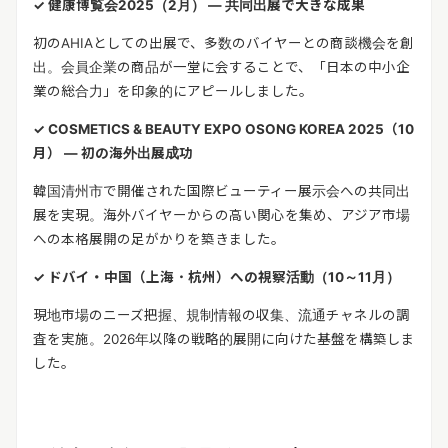
✓
健康博覧会
2025
（
2
月）
―
共同出展で大きな成果
初の
AHIA
としての出展で、多数のバイヤーとの商談機会を創
出。会員企業の商品が一堂に会することで、「日本の中小企
業の総合力」を印象的にアピールしました。
✓
COSMETICS & BEAUTY EXPO OSONG KOREA 2025
（
10
月）
―
初の海外出展成功
韓国清州市で開催された国際ビューティー展示会への共同出
展を実現。海外バイヤーからの高い関心を集め、アジア市場
への本格展開の足がかりを築きました。
✓
ドバイ・中国（上海・杭州）への視察活動（
10
～
11
月）
現地市場のニーズ把握、規制情報の収集、流通チャネルの調
査を実施。
2026
年以降の戦略的展開に向けた基盤を構築しま
した。