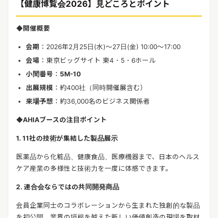
【健康博覧会
2026
】見どころとポイント
◆
開催概要
会期
：
2026
年
2
月
25
日
(
水
)
～
27
日
(
金
) 10:00
～
17:00
会場
：東京ビッグサイト 東
4
・
5
・
6
ホール
小間番号
：
5M-10
出展規模
：約
400
社（同時開催展含む）
来場予想
：約
36,000
名のビジネス関係者
◆
AHIA
ブースの注目ポイント
1. 11
社の技術が集結した製品展示
医薬品から化粧品、健康食品、医療機器まで、日本のヘルス
ケア産業の多様性と技術力を一度に体感できます。
2.
連合会ならではの共同開発商品
会員企業同士のコラボレーションから生まれた独創的な製品
を初公開。業界の垣根を越えた新しい価値創造の現場を取材