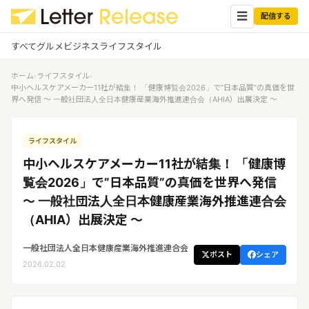
☰
配信する
すべて
グルメ
ビジネス
ライフスタイル
ホーム
›
ライフスタイル
›
✕
ログイン
✕
中小ヘルスケアメーカー11社が結集！ 「健康博覧会2026」で”日本品質”の真価を世
界へ発信 ～ 一般社団法人全日本健康産業海外推進連合会（AHIA）出展決定 ～
すべての記事
配信
プレスリリース配信ユーザー
ライフスタイル
企業ユーザーでログイン
グルメ
する
中小ヘルスケアメーカー11社が結集！ 「健康博
受信
レターリリース受信ユーザー
覧会2026」で”日本品質”の真価を世界へ発信
ビジネス
メディアユーザーでログインする
～ 一般社団法人全日本健康産業海外推進連合会
レターリリースを受信（メディア登
録）
（AHIA）出展決定 ～
ライフスタイル
一般社団法人全日本健康産業海外推進連合会
ポスト
シェア
無料会員登録
2026.02.02
ログイン