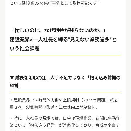
リリースを配信する
という建設業
DX
の先行事例として取材可能です！
「忙しいのに、なぜ利益が残らないのか…」
建設業界×一人社長を縛る“見えない業務過多”と
いう社会課題
▼ 成長を阻むのは、人手不足ではなく「抱え込み前提の
経営」
・建設業界では時間外労働の上限規制（
2024
年問題）が適
用され、労働時間の削減と生産性向上が急務に。
・特に一人社長の現場では、日中は現場作業、夜間に事務作
業という「抱え込み経営」が常態化しており、育成の余白す