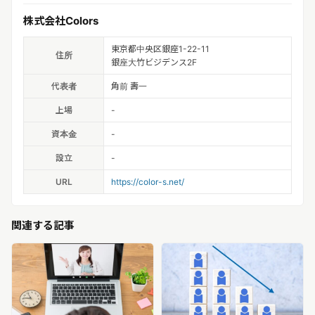
株式会社Colors
東京都中央区銀座1-22-11
住所
銀座大竹ビジデンス2F
代表者
角前 壽一
上場
-
資本金
-
設立
-
URL
https://color-s.net/
関連する記事