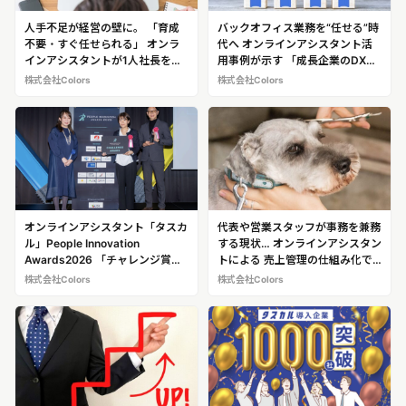
人手不足が経営の壁に。 「育成
バックオフィス業務を“任せる”時
不要・すぐ任せられる」 オンラ
代へ オンラインアシスタント活
インアシスタントが1人社長を救
用事例が示す 「成長企業のDX」
う！※導入企業への追加取材も可
とは？※導入企業への追加取材も
株式会社Colors
株式会社Colors
能です！
可能です！
オンラインアシスタント「タスカ
代表や営業スタッフが事務を兼務
ル」People Innovation
する現状… オンラインアシスタン
Awards2026 「チャレンジ賞」
トによる 売上管理の仕組み化で
を受賞 ～500名超のフルリモー
月商5倍を実現！ 実際の店舗での
株式会社Colors
株式会社Colors
ト組織の「自律型組織への進化」
接客風景や、タスカルの活用場
が高評価～
面、スタッフへのインタビューも
セッティング可能です！