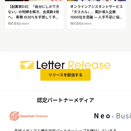
【起業家DX】 「自分にしかでき
オンラインアシスタントサービス
ない」の呪縛を解き、会員数3倍
「タスカル」、累計導入企業
へ。 事務 の20%を手放して手に
1000社を突破 ― 人手不足に悩む
入れた オンライン教育コミュニ
企業と、育児中・地方在住人材の
株式会社Colors
株式会社Colors
ティ爆速成長の舞台裏 ※導入企業
新しい働き方をつなぐ ―
への追加取材も可能です！
リリースを配信する
認定パートナーメディア
各種メディアと優先掲載パートナーシップを締結しています