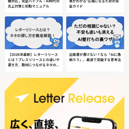
機対応」完全バイブル｜AI時代の
果がわかる”広報になるための完
炎上対策と初動マニュアル
全ガイド
【2026年最新】レターリリース
企画書が書けない？なら「AIに愚
とは？プレスリリースとの違いや
痴ろう」。最速で突破する思考法
書き方、取材につながるネタの探
し方を徹底解説