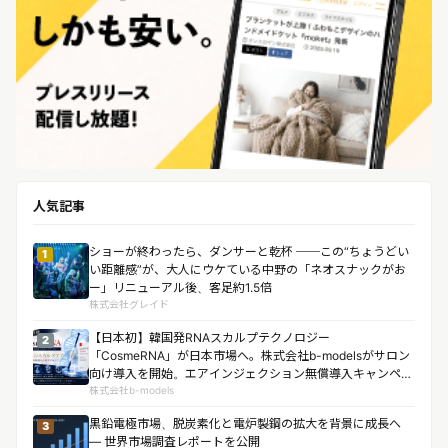
人気記事
ショーが終わったら、ダンサーと乾杯 ──この“ちょうどい
1
い距離感”が、大人にウケている中野の「ネオスナックがお
ー」リニューアル後、客足約1.5倍
株式会社グレイド
【日本初】韓国発RNAスカルプテクノロジー
2
「CosmeRNA」が日本市場へ。株式会社b-modelsがサロン
向け導入を開始。エアインジェクション無償導入キャンペー
ンも実施。
株式会社b-models
黒鉛電極市場、脱炭素化と電炉製鋼の拡大を背景に成長へ
3
― 世界市場調査レポートを公開