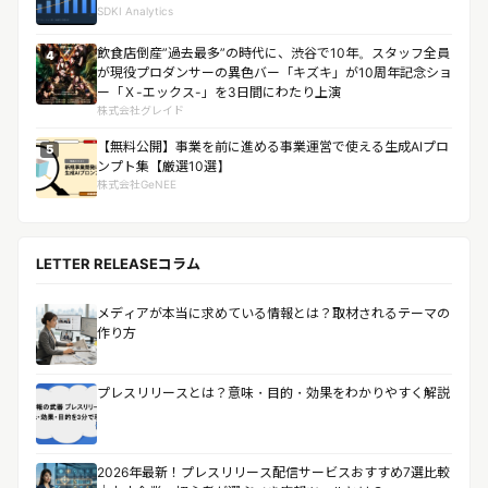
SDKI Analytics
飲食店倒産”過去最多”の時代に、渋谷で10年。スタッフ全員
4
が現役プロダンサーの異色バー「キズキ」が10周年記念ショ
ー「Ｘ-エックス-」を3日間にわたり上演
株式会社グレイド
【無料公開】事業を前に進める事業運営で使える生成AIプロ
5
ンプト集【厳選10選】
株式会社GeNEE
LETTER RELEASEコラム
メディアが本当に求めている情報とは？取材されるテーマの
作り方
プレスリリースとは？意味・目的・効果をわかりやすく解説
2026年最新！プレスリリース配信サービスおすすめ7選比較