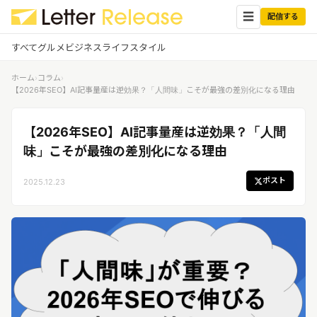
☰
配信する
すべて
グルメ
ビジネス
ライフスタイル
ホーム
›
コラム
›
✕
ログイン
✕
【2026年SEO】AI記事量産は逆効果？「人間味」こそが最強の差別化になる理由
すべての記事
配信
【2026年SEO】AI記事量産は逆効果？「人間
プレスリリース配信ユーザー
企業ユーザーでログイン
味」こそが最強の差別化になる理由
グルメ
する
受信
レターリリース受信ユーザー
ポスト
2025.12.23
ビジネス
メディアユーザーでログインする
レターリリースを受信（メディア登
録）
ライフスタイル
無料会員登録
ログイン