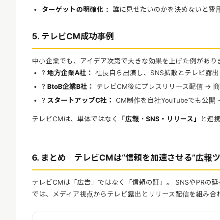
ターゲットの明確化：
誰に見せたいのかを決めないと費
5. テレビCM成功事例
中小企業でも、アイデア次第で大きな効果を上げた例があり
?
地方企業A社：
社長自ら出演し、SNS拡散とテレビ露出を
?
BtoB企業B社：
テレビCM後にプレスリリース配信 → 
?
スタートアップC社：
CM制作を自社YouTubeでも公開
テレビCMは、単体ではなく
「広報・SNS・リリース」
と連
6. まとめ｜テレビCMは“信頼を加速させる”広報
テレビCMは「広告」ではなく「信頼の証」。 SNSやPRの延長
では、メディア視点からテレビ露出とリリース配信を組み合