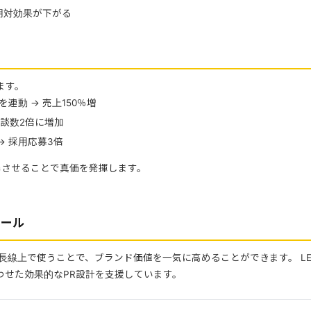
用対効果が下がる
ます。
連動 → 売上150％増
商談数2倍に増加
 → 採用応募3倍
携させることで真価を発揮します。
ツール
線上で使うことで、ブランド価値を一気に高めることができます。 LETTE
わせた効果的なPR設計を支援しています。