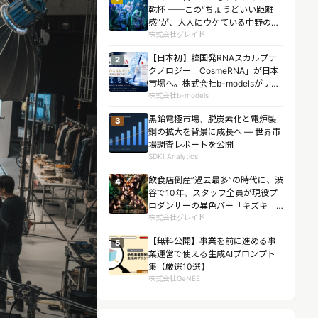
乾杯 ──この“ちょうどいい距離
感”が、大人にウケている中野の
「ネオスナックがおー」リニュー
株式会社グレイド
アル後、客足約1.5倍
【日本初】韓国発RNAスカルプテ
2
クノロジー「CosmeRNA」が日本
市場へ。株式会社b-modelsがサロ
ン向け導入を開始。エアインジェ
株式会社b-models
クション無償導入キャンペーンも
黒鉛電極市場、脱炭素化と電炉製
3
実施。
鋼の拡大を背景に成長へ ― 世界市
場調査レポートを公開
SDKI Analytics
飲食店倒産”過去最多”の時代に、渋
4
谷で10年。スタッフ全員が現役プ
ロダンサーの異色バー「キズキ」
が10周年記念ショー「Ｘ-エック
株式会社グレイド
ス-」を3日間にわたり上演
【無料公開】事業を前に進める事
5
業運営で使える生成AIプロンプト
集【厳選10選】
株式会社GeNEE