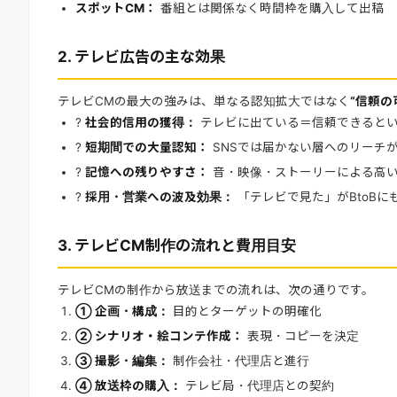
スポットCM：
番組とは関係なく時間枠を購入して出稿
2. テレビ広告の主な効果
テレビCMの最大の強みは、単なる認知拡大ではなく
“信頼の
?
社会的信用の獲得：
テレビに出ている＝信頼できると
?
短期間での大量認知：
SNSでは届かない層へのリーチ
?
記憶への残りやすさ：
音・映像・ストーリーによる高
?
採用・営業への波及効果：
「テレビで見た」がBtoBに
3. テレビCM制作の流れと費用目安
テレビCMの制作から放送までの流れは、次の通りです。
① 企画・構成：
目的とターゲットの明確化
② シナリオ・絵コンテ作成：
表現・コピーを決定
③ 撮影・編集：
制作会社・代理店と進行
④ 放送枠の購入：
テレビ局・代理店との契約