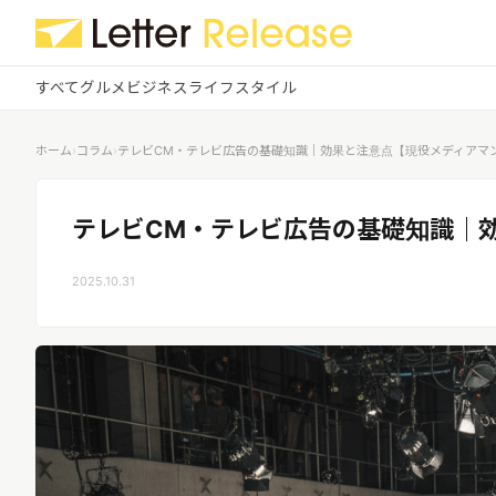
すべて
グルメ
ビジネス
ライフスタイル
✕
ログイン
✕
ホーム
›
コラム
›
テレビCM・テレビ広告の基礎知識｜効果と注意点【現役メディアマ
すべての記事
配信
プレスリリース配信ユーザー
テレビCM・テレビ広告の基礎知識｜
企業ユーザーでログイン
グルメ
する
2025.10.31
受信
レターリリース受信ユーザー
ビジネス
メディアユーザーでログインする
レターリリースを受信（メディア登
録）
ライフスタイル
無料会員登録
ログイン