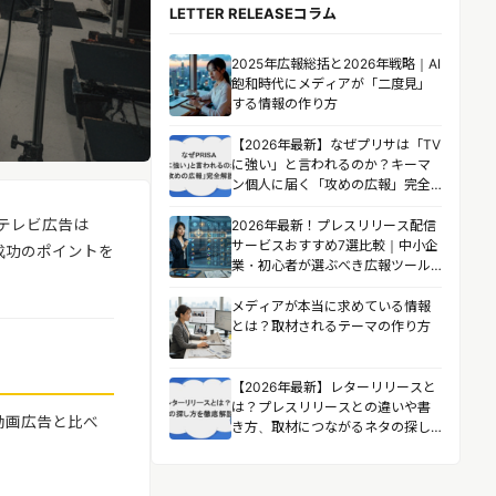
LETTER RELEASEコラム
2025年広報総括と2026年戦略｜AI
飽和時代にメディアが「二度見」
する情報の作り方
【2026年最新】なぜプリサは「TV
に強い」と言われるのか？キーマ
ン個人に届く「攻めの広報」完全
解説
テレビ広告は
2026年最新！プレスリリース配信
サービスおすすめ7選比較｜中小企
成功のポイントを
業・初心者が選ぶべき広報ツール
とは？
メディアが本当に求めている情報
とは？取材されるテーマの作り方
【2026年最新】レターリリースと
は？プレスリリースとの違いや書
動画広告と比べ
き方、取材につながるネタの探し
方を徹底解説