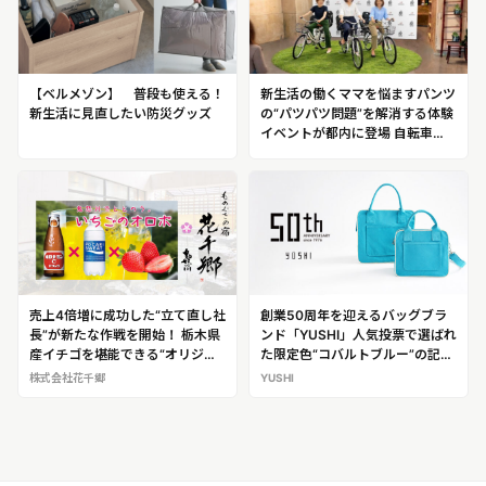
【ベルメゾン】 普段も使える！
新生活の働くママを悩ますパンツ
新生活に見直したい防災グッズ
の“パツパツ問題”を解消する体験
イベントが都内に登場 自転車
で“脱パツパツ”が体感できる 「パ
ツパツ問題解消！座パンツ体験イ
ベント」開催
売上4倍増に成功した“立て直し社
創業50周年を迎えるバッグブラ
長”が新たな作戦を開始！ 栃木県
ンド「YUSHI」人気投票で選ばれ
産イチゴを堪能できる“オリジナ
た限定色“コバルトブルー”の記念
ルオロポ”を開発！ 鬼怒川温泉
モデルを発売
株式会社花千郷
YUSHI
「ものぐさの宿 花千郷」復活プ
ロジェクト #3