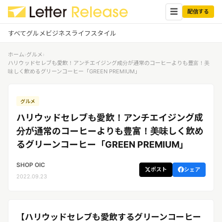
☰
配信する
すべて
グルメ
ビジネス
ライフスタイル
ホーム
›
グルメ
›
✕
ログイン
✕
ハリウッドセレブも愛飲！アンチエイジング成分が通常のコーヒーよりも豊富！美
味しく飲めるグリーンコーヒー「GREEN PREMIUM」
すべての記事
配信
プレスリリース配信ユーザー
グルメ
企業ユーザーでログイン
グルメ
する
ハリウッドセレブも愛飲！アンチエイジング成
受信
レターリリース受信ユーザー
分が通常のコーヒーよりも豊富！美味しく飲め
ビジネス
メディアユーザーでログインする
るグリーンコーヒー「GREEN PREMIUM」
レターリリースを受信（メディア登
録）
ライフスタイル
SHOP OIC
ポスト
シェア
2022.09.23
無料会員登録
ログイン
【ハリウッドセレブも愛飲するグリーンコーヒー