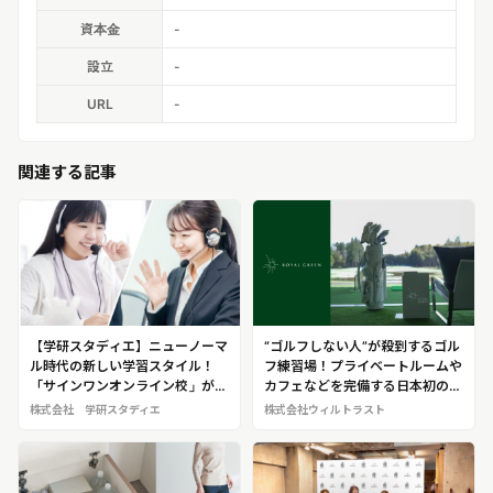
資本金
-
設立
-
URL
-
関連する記事
【学研スタディエ】ニューノーマ
“ゴルフしない人”が殺到するゴル
ル時代の新しい学習スタイル！
フ練習場！プライベートルームや
「サインワンオンライン校」が提
カフェなどを完備する日本初のゴ
供する個別最適化された学びで、
ルフ＆エンタメ空間「ROYAL
株式会社 学研スタディエ
株式会社ウィルトラスト
場所を選ばずに成績向上を実現！
GREEN Mito」