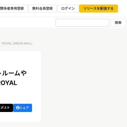
ア関係者専用登録
無料会員登録
ログイン
リリースを配信する
検索
L GREEN Mito」
トルームや
YAL
ポスト
シェア