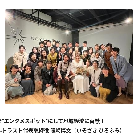
を“エンタメスポット”にして地域経済に貢献！
ルトラスト代表取締役 礒﨑博文（いそざき ひろふみ）