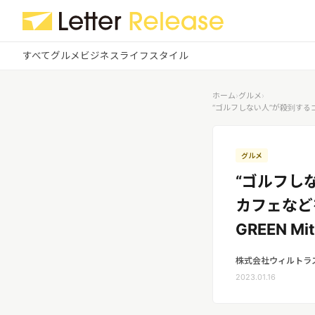
すべて
グルメ
ビジネス
ライフスタイル
✕
ログイン
✕
ホーム
›
グルメ
›
“ゴルフしない人”が殺到する
すべての記事
配信
プレスリリース配信ユーザー
企業ユーザーでログイン
グルメ
グルメ
する
“ゴルフし
受信
レターリリース受信ユーザー
ビジネス
カフェなど
メディアユーザーでログインする
レターリリースを受信（メディア登
GREEN Mi
録）
ライフスタイル
株式会社ウィルトラ
無料会員登録
2023.01.16
ログイン