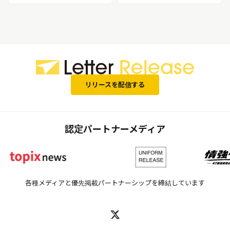
とアートが融合した最先端の新感
レスフリーの”メンパ服”が人気！
覚水族館「アトア（átoa）」
乾燥機後もほぼシワなしのメンパ
服「ラクドライ」 ※開発担当者な
どへの取材・従来品との比較動画
の提供も可能です
リリースを配信する
認定パートナーメディア
各種メディアと優先掲載パートナーシップを締結しています