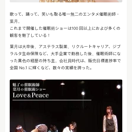
歌って、踊って、笑いも取る唯一無二のエンタメ催眠術師・
葉月。
これまで開催した催眠術ショーは100 回以上におよび多くの
観客を魅了している！
葉月は大卒後、アステラス製薬、リクルートキャリア、ジブ
ラルタ生命保険など、大手企業で勤務した後、催眠術師にな
った異色の経歴の持ち主。会社員時代は、販売目標進捗率で
全国 No.1 に輝くなど、数々の実績を誇った。