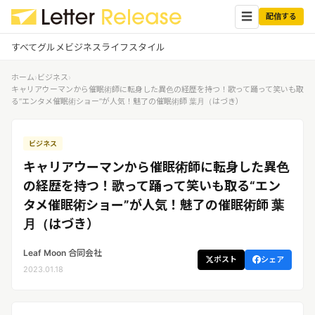
☰
配信する
すべて
グルメ
ビジネス
ライフスタイル
ホーム
›
ビジネス
›
✕
ログイン
✕
キャリアウーマンから催眠術師に転身した異色の経歴を持つ！歌って踊って笑いも取
る“エンタメ催眠術ショー”が人気！魅了の催眠術師 葉月（はづき）
すべての記事
配信
プレスリリース配信ユーザー
ビジネス
企業ユーザーでログイン
グルメ
する
キャリアウーマンから催眠術師に転身した異色
受信
レターリリース受信ユーザー
の経歴を持つ！歌って踊って笑いも取る“エン
ビジネス
メディアユーザーでログインする
タメ催眠術ショー”が人気！魅了の催眠術師 葉
レターリリースを受信（メディア登
録）
月（はづき）
ライフスタイル
Leaf Moon 合同会社
ポスト
シェア
無料会員登録
2023.01.18
ログイン