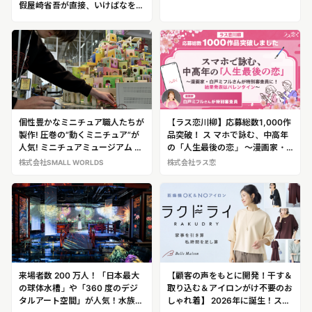
假屋崎省吾が直接、いけばなを徹
底指導！「假屋崎省吾 花教室」
＠銀座
個性豊かなミニチュア職人たちが
【ラス恋川柳】応募総数1,000作
製作! 圧巻の“動くミニチュア”が
品突破！ ス マホで詠む、中高年
人気! ミニチュアミュージアム ス
の「人生最後の恋」 〜漫画家・
モールワールズ TOKYO
白戸ミフルさんが特別審査員に！
株式会社SMALL WORLDS
株式会社ラス恋
結果発表はバレンタイン〜
来場者数 200 万人！「日本最大
【顧客の声をもとに開発！干す＆
の球体水槽」や「360 度のデジ
取り込む＆アイロンがけ不要のお
タルアート空間」が人気！水族館
しゃれ着】 2026年に誕生！スト