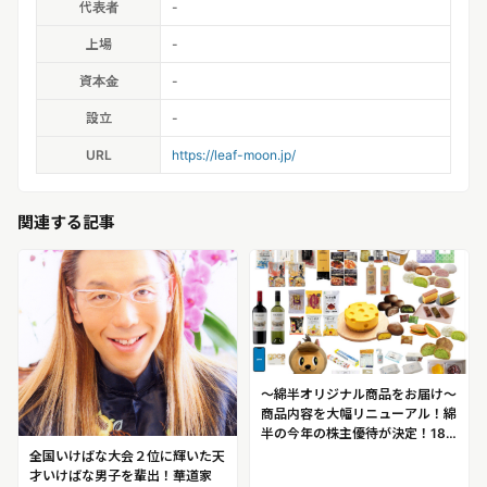
代表者
-
上場
-
資本金
-
設立
-
URL
https://leaf-moon.jp/
関連する記事
～綿半オリジナル商品をお届け～
商品内容を大幅リニューアル！綿
半の今年の株主優待が決定！18
点の中からお選びいただけます！
全国いけばな大会２位に輝いた天
才いけばな男子を輩出！華道家