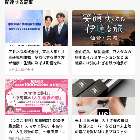
関連する記事
アドネス株式会社、東北大学と共
全山紅葉、早朝雲海、巨大ダムの
同研究を開始 多様化する働き方
噴水＆イルミネーションなど 宮
が健康・生活に及ぼす影響を科学
城県には知られざる秋の絶景が満
的に解明 研究成果を企業制度や
載！「秋に行きたい宮城県の絶景
アドネス株式会社
教育に活かし、個人のキャリア支
スポット３選」
援や政策提言へ応用を目指す
【ラス恋川柳】応募総数1,000作
売上 4 億円超！カナダ発の精密
品突破！ ス マホで詠む、中高年
一枚刃シェーバーなど日本未上陸
の「人生最後の恋」 〜漫画家・
の逸品を買い付けるプロフェショ
白戸ミフルさんが特別審査員に！
ナル企業合同会社ウェルカムコー
株式会社ラス恋