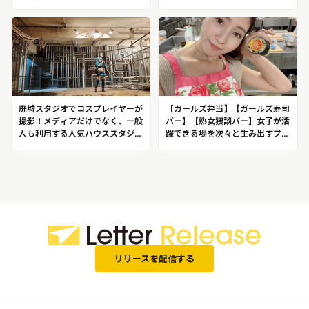
結果発表はバレンタイン〜
ポレーション
廃墟スタジオでコスプレイヤーが
【ガールズ弁当】【ガールズ寿司
撮影！メディアだけでなく、一般
バー】【熟女猥談バー】女子が活
人も利用する人気ハウススタジ
躍できる場を次々と生み出すプロ
オ！老舗ハウススタジオ 株式会
フェッショナル！登録者約 35 万
社プラネアール
人を誇ったYouTuber なっち
リリースを配信する