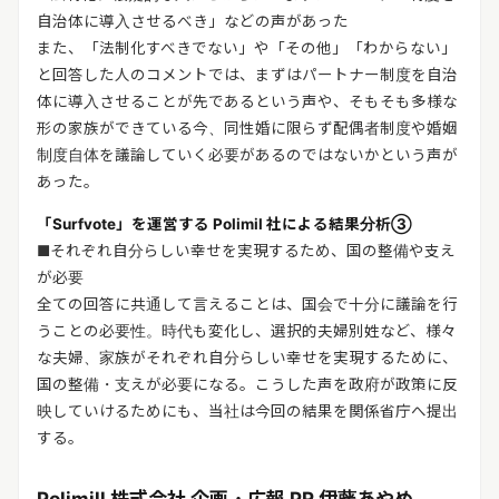
自治体に導入させるべき」などの声があった
また、「法制化すべきでない」や「その他」「わからない」
と回答した人のコメントでは、まずはパートナー制度を自治
体に導入させることが先であるという声や、そもそも多様な
形の家族ができている今、同性婚に限らず配偶者制度や婚姻
制度自体を議論していく必要があるのではないかという声が
あった。
「Surfvote」を運営する Polimil 社による結果分析③
■それぞれ自分らしい幸せを実現するため、国の整備や支え
が必要
全ての回答に共通して言えることは、国会で十分に議論を行
うことの必要性。時代も変化し、選択的夫婦別姓など、様々
な夫婦、家族がそれぞれ自分らしい幸せを実現するために、
国の整備・支えが必要になる。こうした声を政府が政策に反
映していけるためにも、当社は今回の結果を関係省庁へ提出
する。