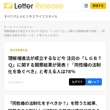
☰
配信する
すべて
グルメ
ビジネス
ライフスタイル
ホーム
›
ライフスタイル
›
✕
ログイン
✕
理解増進法が成立するなど今 注目の「ＬＧＢＴＱ」に関する開票結果が発表！「同
性婚の法制化を急ぐべき」と考える人は78％
すべての記事
配信
プレスリリース配信ユーザー
ライフスタイル
企業ユーザーでログイン
グルメ
する
理解増進法が成立するなど今 注目の「ＬＧＢＴ
受信
レターリリース受信ユーザー
Ｑ」に関する開票結果が発表！「同性婚の法制
ビジネス
メディアユーザーでログインする
化を急ぐべき」と考える人は78％
レターリリースを受信（メディア登
録）
ライフスタイル
ポスト
シェア
2023.08.14
無料会員登録
ログイン
「同性婚の法制化をすべきか？」を問うた結果、