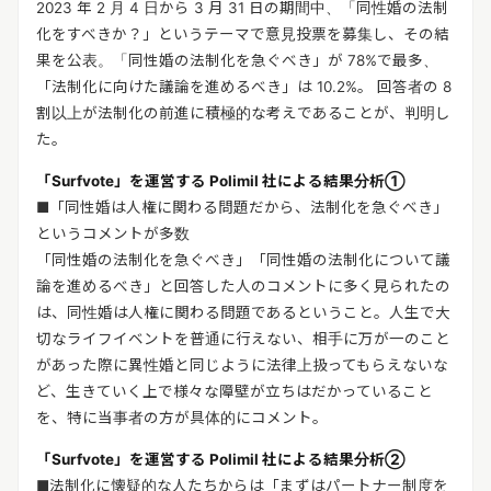
2023 年 2 月 4 日から 3 月 31 日の期間中、「同性婚の法制
化をすべきか？」というテーマで意見投票を募集し、その結
果を公表。「同性婚の法制化を急ぐべき」が 78%で最多、
「法制化に向けた議論を進めるべき」は 10.2%。 回答者の 8
割以上が法制化の前進に積極的な考えであることが、判明し
た。
「Surfvote」を運営する Polimil 社による結果分析①
■「同性婚は人権に関わる問題だから、法制化を急ぐべき」
というコメントが多数
「同性婚の法制化を急ぐべき」「同性婚の法制化について議
論を進めるべき」と回答した人のコメントに多く見られたの
は、同性婚は人権に関わる問題であるということ。人生で大
切なライフイベントを普通に行えない、相手に万が一のこと
があった際に異性婚と同じように法律上扱ってもらえないな
ど、生きていく上で様々な障壁が立ちはだかっていること
を、特に当事者の方が具体的にコメント。
「Surfvote」を運営する Polimil 社による結果分析②
■法制化に懐疑的な人たちからは「まずはパートナー制度を