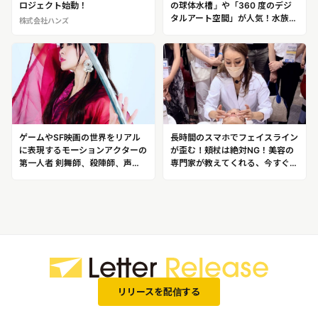
ロジェクト始動！
の球体水槽」や「360 度のデジ
タルアート空間」が人気！水族館
株式会社ハンズ
とアートが融合した最先端の新感
覚水族館「アトア（átoa）」
ゲームやSF映画の世界をリアル
長時間のスマホでフェイスライン
に表現するモーションアクターの
が歪む！頬杖は絶対NG！美容の
第一人者 剣舞師、殺陣師、声
専門家が教えてくれる、今すぐに
優、アクション指導家などマルチ
やめたほうがいい生活習慣 延べ
な才能で活躍！「川渕かおり」
4万人の顔を施術してきた顔エス
テ界のゴッドハンド「岩崎るみ」
リリースを配信する