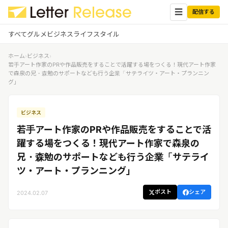
☰
配信する
すべて
グルメ
ビジネス
ライフスタイル
ホーム
›
ビジネス
›
✕
ログイン
✕
若手アート作家のPRや作品販売をすることで活躍する場をつくる！現代アート作家
で森泉の兄・森勉のサポートなども行う企業「サテライツ・アート・プランニン
グ」
すべての記事
配信
プレスリリース配信ユーザー
企業ユーザーでログイン
ビジネス
グルメ
する
受信
若手アート作家のPRや作品販売をすることで活
レターリリース受信ユーザー
ビジネス
メディアユーザーでログインする
躍する場をつくる！現代アート作家で森泉の
レターリリースを受信（メディア登
兄・森勉のサポートなども行う企業「サテライ
録）
ライフスタイル
ツ・アート・プランニング」
ポスト
シェア
2024.02.07
無料会員登録
ログイン