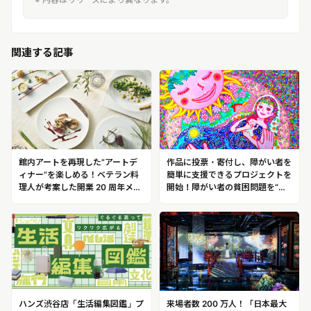
関連する記事
館内アートを再現した”アートデ
作品に投票・寄付し、障がい者を
ィナー”を楽しめる！ベテラン料
簡単に支援できるプロジェクトを
理人が考案した開業 20 周年メニ
開始！障がい者の貧困問題を“ア
ューの提供を開始「ストリングス
ートで解決”するマーケティング
ホテル東京インターコンチネンタ
専門家一般社団法人キャンバス
ル」
代表 中澤 俊太
ハンズ渋谷店「生活編集図鑑」プ
来場者数 200 万人！「日本最大